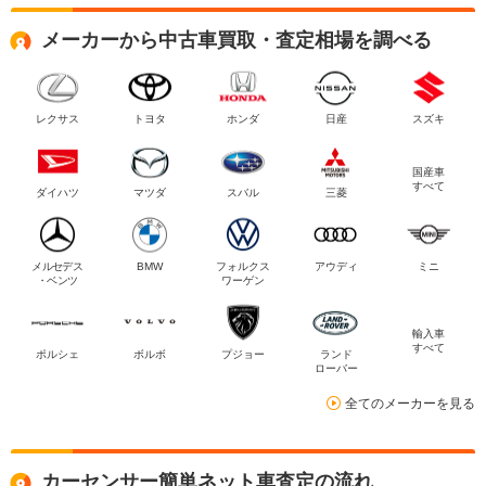
メーカーから中古車買取・査定相場を調べる
レクサス
トヨタ
ホンダ
日産
スズキ
国産車
すべて
ダイハツ
マツダ
スバル
三菱
メルセデス
BMW
フォルクス
アウディ
ミニ
・ベンツ
ワーゲン
輸入車
すべて
ポルシェ
ボルボ
プジョー
ランド
ローバー
全てのメーカーを見る
カーセンサー簡単ネット車査定の流れ