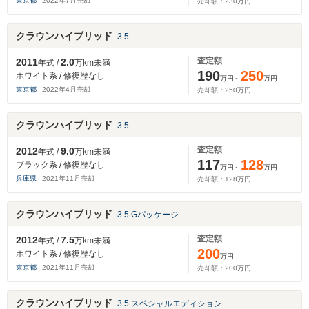
東京都
2022
年
7
月売却
売却額：
230
万円
クラウンハイブリッド
3.5
査定額
2011
2.0
年式 /
万km未満
190
250
ホワイト系 / 修復歴なし
万円～
万円
東京都
2022
年
4
月売却
売却額：
250
万円
クラウンハイブリッド
3.5
査定額
2012
9.0
年式 /
万km未満
117
128
ブラック系 / 修復歴なし
万円～
万円
兵庫県
2021
年
11
月売却
売却額：
128
万円
クラウンハイブリッド
3.5 Gパッケージ
査定額
2012
7.5
年式 /
万km未満
200
ホワイト系 / 修復歴なし
万円
東京都
2021
年
11
月売却
売却額：
200
万円
クラウンハイブリッド
3.5 スペシャルエディション