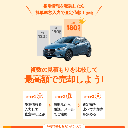
相場情報を確認したら
簡単90秒入力で査定依頼！
(無料)
複数の見積もりを比較して
最高額で売却しよう!
1
2
3
STEP
STEP
STEP
愛車情報を
買取店から
査定額を
入力して
電話、メール
比べて売却先
査定申し込み
でご連絡
を決める
90秒で終わるカンタン入力