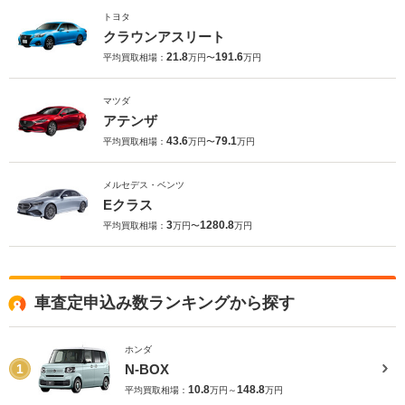
トヨタ
クラウンアスリート
21.8
191.6
平均買取相場：
万円〜
万円
マツダ
アテンザ
43.6
79.1
平均買取相場：
万円〜
万円
メルセデス・ベンツ
Eクラス
3
1280.8
平均買取相場：
万円〜
万円
車査定申込み数ランキングから探す
ホンダ
N-BOX
1
10.8
148.8
平均買取相場：
万円～
万円