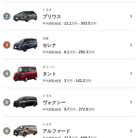
トヨタ
プリウス
2
12.1
303.5
平均買取相場：
万円～
万円
日産
セレナ
3
8.1
292.3
平均買取相場：
万円～
万円
ダイハツ
タント
4
3
142.2
平均買取相場：
万円～
万円
トヨタ
ヴォクシー
5
9.7
372.9
平均買取相場：
万円～
万円
トヨタ
アルファード
6
41.8
689.7