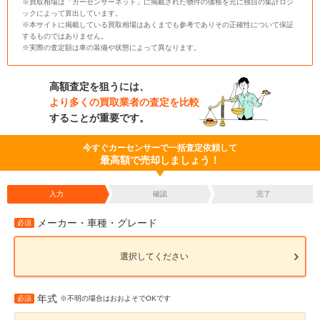
※買取相場は「カーセンサーネット」に掲載された物件の価格を元に独自の集計ロジ
ックによって算出しています。
※本サイトに掲載している買取相場はあくまでも参考でありその正確性について保証
するものではありません。
※実際の査定額は車の装備や状態によって異なります。
高額査定を狙うには、
より多くの買取業者の査定を比較
することが重要です。
今すぐカーセンサーで一括査定依頼して
最高額で売却しましょう！
入力
確認
完了
メーカー・車種・グレード
必須
選択してください
年式
必須
※不明の場合はおおよそでOKです