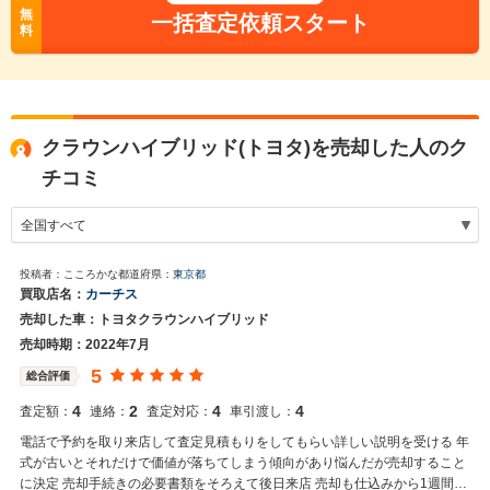
無
一括査定依頼スタート
料
クラウンハイブリッド(トヨタ)を売却した人のク
チコミ
投稿者：こころかな
都道府県：
東京都
買取店名：
カーチス
売却した車：トヨタクラウンハイブリッド
売却時期：2022年7月
5
総合評価
4
2
4
4
査定額：
連絡：
査定対応：
車引渡し：
電話で予約を取り来店して査定見積もりをしてもらい詳しい説明を受ける 年
式が古いとそれだけで価値が落ちてしまう傾向があり悩んだが売却すること
に決定 売却手続きの必要書類をそろえて後日来店 売却も仕込みから1週間で