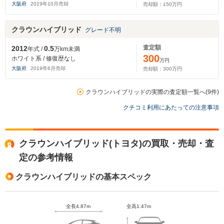
大阪府
2019
年
10
月売却
売却額：
150
万円
クラウンハイブリッド
グレード不明
査定額
2012
0.5
年式 /
万km未満
300
ホワイト系 / 修復歴なし
万円
大阪府
2019
年
6
月売却
売却額：
300
万円
クラウンハイブリッドの実際の査定額一覧へ(9件)
クチコミ利用にあたっての注意事項
クラウンハイブリッド(トヨタ)の買取・売却・査
定の参考情報
クラウンハイブリッドの基本スペック
全長4.87m
全高1.47m