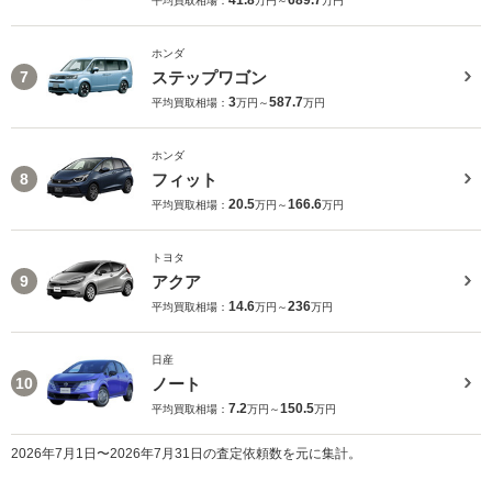
平均買取相場：
万円～
万円
ホンダ
ステップワゴン
7
3
587.7
平均買取相場：
万円～
万円
ホンダ
フィット
8
20.5
166.6
平均買取相場：
万円～
万円
トヨタ
アクア
9
14.6
236
平均買取相場：
万円～
万円
日産
ノート
10
7.2
150.5
平均買取相場：
万円～
万円
2026年7月1日〜2026年7月31日の査定依頼数を元に集計。