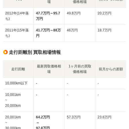
場
価格相場
2012年(14年落
47.7万円～95.7
49.8万円
20.2万円
ち)
万円
2011年(15年落
41.7万円～88万
46万円
18.7万円
ち)
円
走行距離別 買取相場情報
最新買取価格相
1ヶ月前の買取
走行距離
前月からの差額
場
価格相場
10,000km以下
-
-
-
10,001km
-
-
-
~
20,000km
20,001km
64.2万円
57.3万円
23.6万円
~
～
30,000km
97.8万円