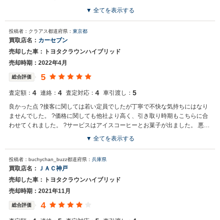
完了
▼ 全てを表示する
投稿者：クラアス
都道府県：
東京都
買取店名：
カーセブン
売却した車：トヨタクラウンハイブリッド
売却時期：2022年4月
5
総合評価
4
4
4
5
査定額：
連絡：
査定対応：
車引渡し：
良かった点 ?接客に関しては若い定員でしたが丁寧で不快な気持ちにはなり
ませんでした。 ?価格に関しても他社より高く、引き取り時期もこちらに合
わせてくれました。 ?サービスはアイスコーヒーとお菓子が出ました。 悪い
点に関しては特に無いです。
▼ 全てを表示する
投稿者：buchychan_buzz
都道府県：
兵庫県
買取店名：
ＪＡＣ神戸
売却した車：トヨタクラウンハイブリッド
売却時期：2021年11月
4
総合評価