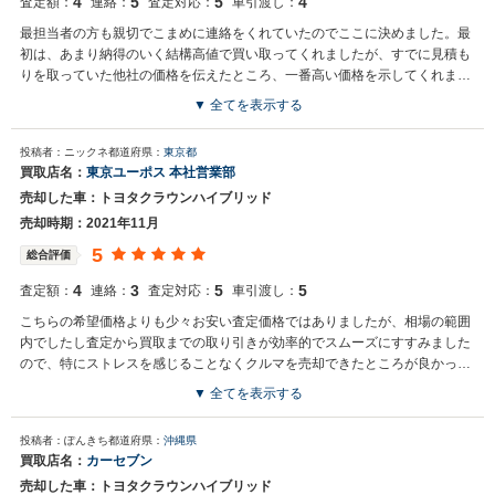
4
5
5
4
査定額：
連絡：
査定対応：
車引渡し：
最担当者の方も親切でこまめに連絡をくれていたのでここに決めました。最
初は、あまり納得のいく結構高値で買い取ってくれましたが、すでに見積も
りを取っていた他社の価格を伝えたところ、一番高い価格を示してくれまし
た。
▼ 全てを表示する
投稿者：ニックネ
都道府県：
東京都
買取店名：
東京ユーポス 本社営業部
売却した車：トヨタクラウンハイブリッド
売却時期：2021年11月
5
総合評価
4
3
5
5
査定額：
連絡：
査定対応：
車引渡し：
こちらの希望価格よりも少々お安い査定価格ではありましたが、相場の範囲
内でしたし査定から買取までの取り引きが効率的でスムーズにすすみました
ので、特にストレスを感じることなくクルマを売却できたところが良かった
とおもいます。
▼ 全てを表示する
投稿者：ぽんきち
都道府県：
沖縄県
買取店名：
カーセブン
売却した車：トヨタクラウンハイブリッド