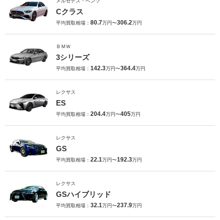
メルセデス・ベンツ
Cクラス
80.7
306.2
平均買取相場：
万円〜
万円
ＢＭＷ
3シリーズ
142.3
364.4
平均買取相場：
万円〜
万円
レクサス
ES
204.4
405
平均買取相場：
万円〜
万円
レクサス
GS
22.1
192.3
平均買取相場：
万円〜
万円
レクサス
GSハイブリッド
32.1
237.9
平均買取相場：
万円〜
万円