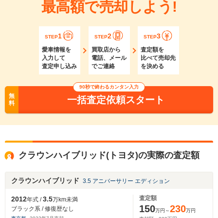
最高額で売却しよう!
1
2
3
STEP
STEP
STEP
愛車情報を
買取店から
査定額を
入力して
電話、メール
比べて売却先
査定申し込み
でご連絡
を決める
90秒で終わるカンタン入力
無
一括査定依頼スタート
料
クラウンハイブリッド(トヨタ)の実際の査定額
クラウンハイブリッド
3.5 アニバーサリー エディション
査定額
2012
3.5
年式 /
万km未満
150
230
ブラック系 / 修復歴なし
万円～
万円