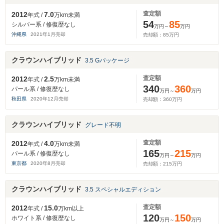
査定額
2012
7.0
年式 /
万km未満
54
85
シルバー系 / 修復歴なし
万円～
万円
沖縄県
2021
年
1
月売却
売却額：
85
万円
クラウンハイブリッド
3.5 Gパッケージ
査定額
2012
2.5
年式 /
万km未満
340
360
パール系 / 修復歴なし
万円～
万円
秋田県
2020
年
12
月売却
売却額：
360
万円
クラウンハイブリッド
グレード不明
査定額
2012
4.0
年式 /
万km未満
165
215
パール系 / 修復歴なし
万円～
万円
東京都
2020
年
8
月売却
売却額：
215
万円
クラウンハイブリッド
3.5 スペシャルエディション
査定額
2012
15.0
年式 /
万km以上
120
150
ホワイト系 / 修復歴なし
万円～
万円