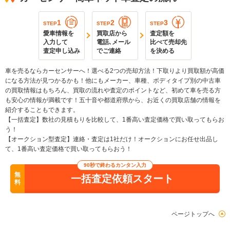
1
2
3
STEP
STEP
STEP
愛車情報を
買取店から
査定額を
入力して
電話､メール
比べて売却先
査定申し込み
でご連絡
を決める
車を売るならカーセンサーへ！選べる2つの売却方法！下取りより買取額が高価
になる方法が見つかるかも！他にもメーカー、車種、ボディタイプ別の中古車
の買取情報はもちろん、買取の流れや査定のポイントなど、初めて車を売る方
も安心の情報が満載です！五十音や都道府県から、お近くの買取店舗の情報を
紹介することもできます。
【一括査定】数社の見積もりを比較して、1番高い査定価格で買い取ってもらお
う！
【オークション型査定】連絡・査定は1社だけ！オークションにお任せ出品し
て、1番高い査定価格で買い取ってもらおう！
90秒で終わるカンタン入力
無
一括査定依頼スタート
料
ページトップへ