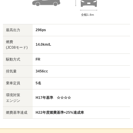
全幅1.8m
最高出力
296ps
燃費
14.0km/L
(JC08モード)
駆動方式
FR
排気量
3456cc
乗車定員
5名
環境対策
H17年基準 ☆☆☆☆
エンジン
燃費基準達成
H22年度燃費基準+25%達成車