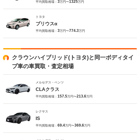
3
1325
平均買取相場：
万円〜
万円
トヨタ
プリウスα
3
774.3
平均買取相場：
万円〜
万円
クラウンハイブリッド(トヨタ)と同一ボディタイ
プ車の車買取・査定相場
メルセデス・ベンツ
CLAクラス
157.5
213.6
平均買取相場：
万円〜
万円
レクサス
IS
69.4
369.6
平均買取相場：
万円〜
万円