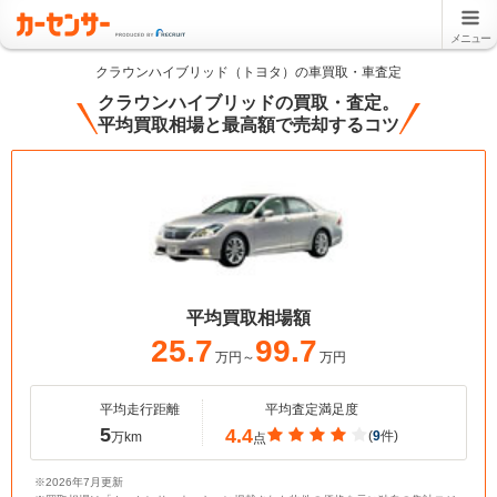
メニュー
クラウンハイブリッド（トヨタ）の車買取・車査定
クラウンハイブリッドの買取・査定。
平均買取相場と最高額で売却するコツ
平均買取相場額
25.7
99.7
万円～
万円
平均走行距離
平均査定満足度
5
4.4
(
9
件)
万km
点
※2026年7月更新