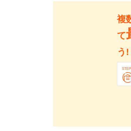
複
て
う!
STEP