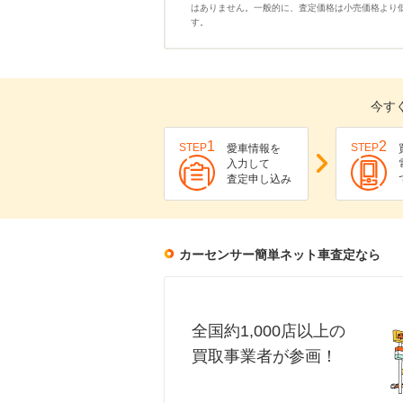
はありません。一般的に、査定価格は小売価格より
す。
今す
1
2
STEP
STEP
愛車情報を
入力して
査定申し込み
カーセンサー簡単ネット車査定なら
全国約1,000店以上の
買取事業者が参画！