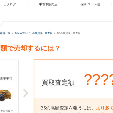
カタログ
中古車販売店
保険/ローン/他
相場一覧
ＢＭＷアルピナの車買取・車査定
B5の車買取・車査定
高額で売却するには？
???
古車平均
買取査定額
B5の高額査定を狙うには、
より多
、査定相場で