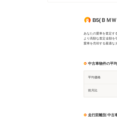
B5(ＢＭ
あなたの愛車を査定す
より高額な査定金額を
愛車を売却する最適な
中古車物件の平
平均価格
前月比
走行距離別 中古