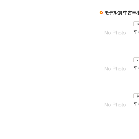
モデル別 中古車
平
平
平