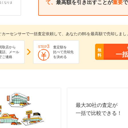
て、
最高額を引き出すことが
重要
で
低くなりま
ぐカーセンサーで一括査定依頼して、あなたのB5を最高額で売却しまし
3
STEP
買取店から
査定額を
無
電話、メール
比べて売却先
一
料
でご連絡
を決める
最大30社の査定が
一括で比較できる！