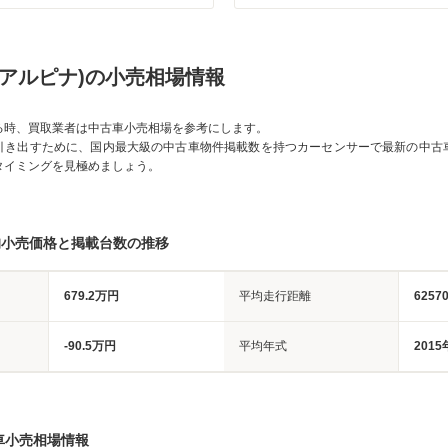
Ｗアルピナ)の小売相場情報
る時、買取業者は中古車小売相場を参考にします。
引き出すために、国内最大級の中古車物件掲載数を持つカーセンサーで最新の中古
タイミングを見極めましょう。
均小売価格と掲載台数の推移
679.2万円
平均走行距離
6257
-90.5万円
平均年式
2015
車小売相場情報