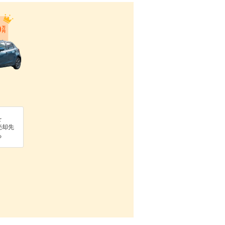
を
売却先
る