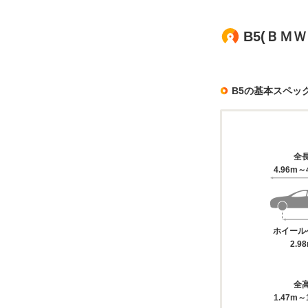
B5(ＢＭ
B5の基本スペッ
全
4.96m～
ホイール
2.9
全
1.47m～