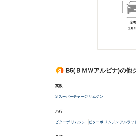
全
1.8
B5(ＢＭＷアルピナ)の他
英数
S スーパーチャージ リムジン
ハ行
ビターボ リムジン
ビターボ リムジン アルラット