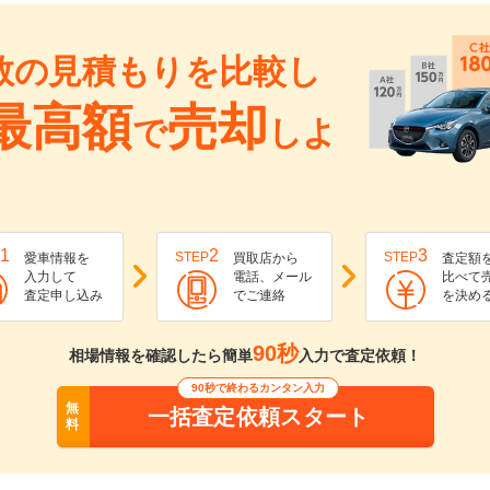
数の見積もりを比較し
最高額
売却
で
しよ
1
2
3
STEP
STEP
愛車情報を
買取店から
査定額
入力して
電話、メール
比べて
査定申し込み
でご連絡
を決め
90秒
相場情報を確認したら簡単
入力で査定依頼！
90秒で終わるカンタン入力
無
一括査定依頼スタート
料