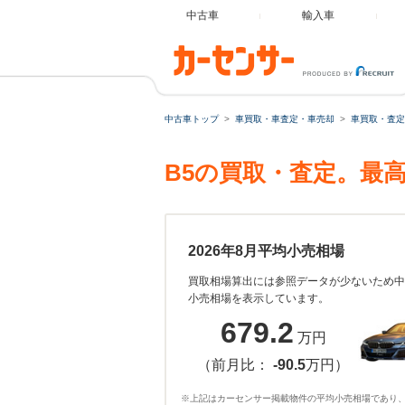
中古車
輸入車
中古車トップ
車買取・車査定・車売却
車買取・査定
B5の買取・査定。最
2026年8月平均小売相場
買取相場算出には参照データが少ないため中
小売相場を表示しています。
679.2
万円
（前月比：
-90.5
万円）
※上記はカーセンサー掲載物件の平均小売相場であり