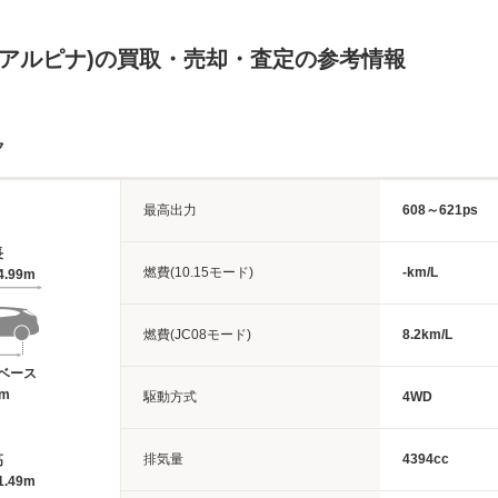
Ｗアルピナ)の買取・売却・査定の参考情報
ク
最高出力
608～621ps
長
燃費(10.15モード)
-km/L
4.99m
燃費(JC08モード)
8.2km/L
ベース
8m
駆動方式
4WD
排気量
4394cc
高
1.49m