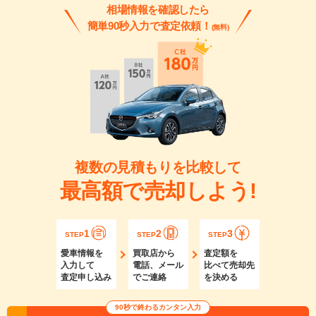
相場情報を確認したら
簡単90秒入力で査定依頼！
(無料)
複数の見積もりを比較して
最高額で売却しよう!
1
2
3
STEP
STEP
STEP
愛車情報を
買取店から
査定額を
入力して
電話、メール
比べて売却先
査定申し込み
でご連絡
を決める
90秒で終わるカンタン入力