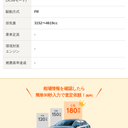
(JC08モード)
駆動方式
FR
排気量
3152〜4619cc
乗車定員
-
環境対策
-
エンジン
燃費基準達成
-
相場情報を確認したら
簡単90秒入力で査定依頼！
(無料)