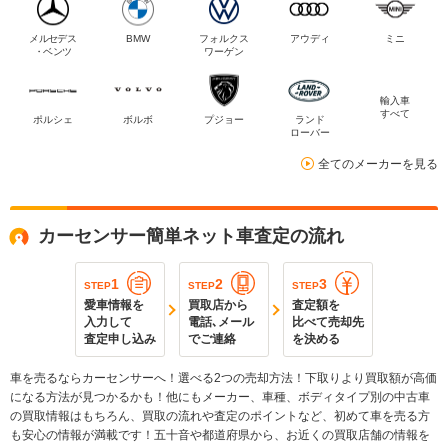
メルセデス
BMW
フォルクス
アウディ
ミニ
・ベンツ
ワーゲン
輸入車
すべて
ポルシェ
ボルボ
プジョー
ランド
ローバー
全てのメーカーを見る
カーセンサー簡単ネット車査定の流れ
1
2
3
STEP
STEP
STEP
愛車情報を
買取店から
査定額を
入力して
電話､メール
比べて売却先
査定申し込み
でご連絡
を決める
車を売るならカーセンサーへ！選べる2つの売却方法！下取りより買取額が高価
になる方法が見つかるかも！他にもメーカー、車種、ボディタイプ別の中古車
の買取情報はもちろん、買取の流れや査定のポイントなど、初めて車を売る方
も安心の情報が満載です！五十音や都道府県から、お近くの買取店舗の情報を