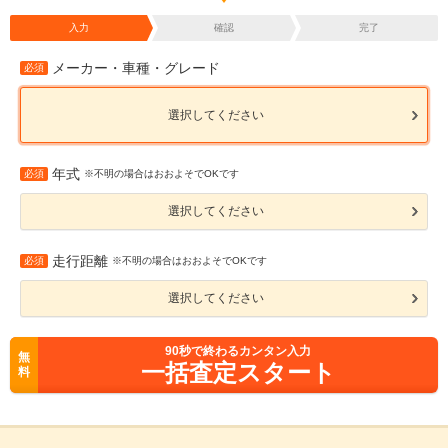
入力
確認
完了
メーカー・車種・グレード
必須
選択してください
年式
必須
※不明の場合はおおよそでOKです
選択してください
走行距離
必須
※不明の場合はおおよそでOKです
選択してください
90
秒で終わるカンタン入力
無
一括査定スタート
料