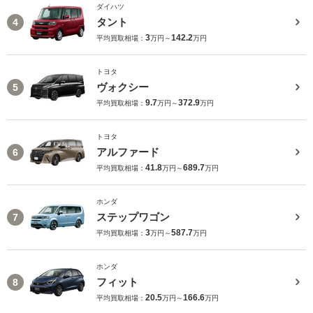
ダイハツ
タント
4
3
142.2
平均買取相場：
万円～
万円
トヨタ
ヴォクシー
5
9.7
372.9
平均買取相場：
万円～
万円
トヨタ
アルファード
6
41.8
689.7
平均買取相場：
万円～
万円
ホンダ
ステップワゴン
7
3
587.7
平均買取相場：
万円～
万円
ホンダ
フィット
8
20.5
166.6
平均買取相場：
万円～
万円