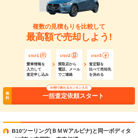
複数の見積もりを比較して
最高額で売却しよう!
1
2
3
STEP
STEP
STEP
愛車情報を
買取店から
査定額を
入力して
電話、メール
比べて売却先
査定申し込み
でご連絡
を決める
90秒で終わるカンタン入力
無
一括査定依頼スタート
料
B10ツーリング(ＢＭＷアルピナ)と同一ボディタ