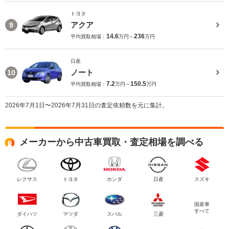
トヨタ
アクア
9
14.6
236
平均買取相場：
万円～
万円
日産
ノート
10
7.2
150.5
平均買取相場：
万円～
万円
2026年7月1日〜2026年7月31日の査定依頼数を元に集計。
メーカーから中古車買取・査定相場を調べる
レクサス
トヨタ
ホンダ
日産
スズキ
国産車
すべて
ダイハツ
マツダ
スバル
三菱