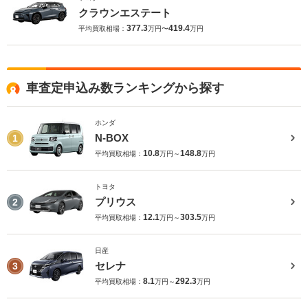
クラウンエステート
377.3
419.4
平均買取相場：
万円〜
万円
車査定申込み数ランキングから探す
ホンダ
N-BOX
1
10.8
148.8
平均買取相場：
万円～
万円
トヨタ
プリウス
2
12.1
303.5
平均買取相場：
万円～
万円
日産
セレナ
3
8.1
292.3
平均買取相場：
万円～
万円