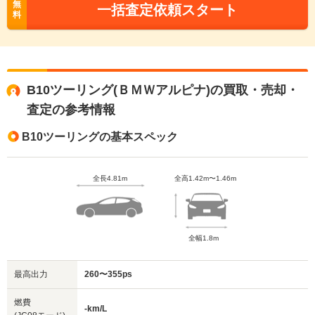
無
一括査定依頼スタート
料
B10ツーリング(ＢＭＷアルピナ)の買取・売却・
査定の参考情報
B10ツーリングの基本スペック
全長4.81m
全高1.42m〜1.46m
全幅1.8m
最高出力
260〜355ps
燃費
-km/L