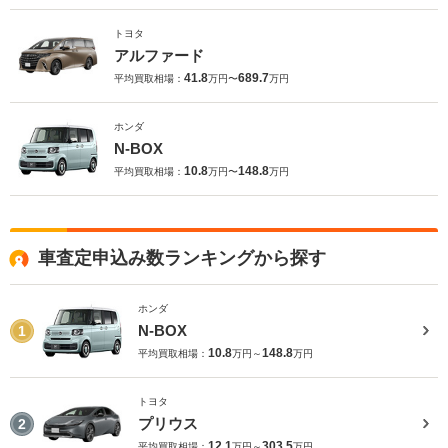
トヨタ
アルファード
41.8
689.7
平均買取相場：
万円〜
万円
ホンダ
N-BOX
10.8
148.8
平均買取相場：
万円〜
万円
車査定申込み数ランキングから探す
ホンダ
N-BOX
1
10.8
148.8
平均買取相場：
万円～
万円
トヨタ
プリウス
2
12.1
303.5
平均買取相場：
万円～
万円