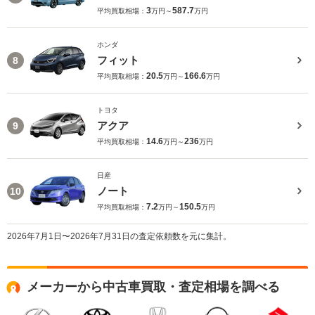
3
587.7
平均買取相場：
万円～
万円
ホンダ
フィット
8
20.5
166.6
平均買取相場：
万円～
万円
トヨタ
アクア
9
14.6
236
平均買取相場：
万円～
万円
日産
ノート
10
7.2
150.5
平均買取相場：
万円～
万円
2026年7月1日〜2026年7月31日の査定依頼数を元に集計。
メーカーから中古車買取・査定相場を調べる