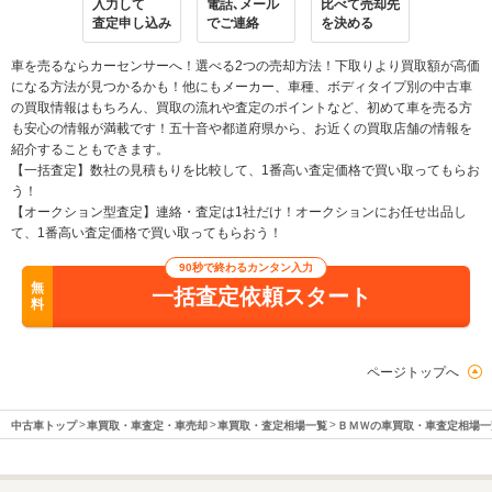
入力して
電話､メール
比べて売却先
査定申し込み
でご連絡
を決める
車を売るならカーセンサーへ！選べる2つの売却方法！下取りより買取額が高価
になる方法が見つかるかも！他にもメーカー、車種、ボディタイプ別の中古車
の買取情報はもちろん、買取の流れや査定のポイントなど、初めて車を売る方
も安心の情報が満載です！五十音や都道府県から、お近くの買取店舗の情報を
紹介することもできます。
【一括査定】数社の見積もりを比較して、1番高い査定価格で買い取ってもらお
う！
【オークション型査定】連絡・査定は1社だけ！オークションにお任せ出品し
て、1番高い査定価格で買い取ってもらおう！
90秒で終わるカンタン入力
無
一括査定依頼スタート
料
ページトップへ
中古車トップ
車買取・車査定・車売却
車買取・査定相場一覧
ＢＭＷの車買取・車査定相場一