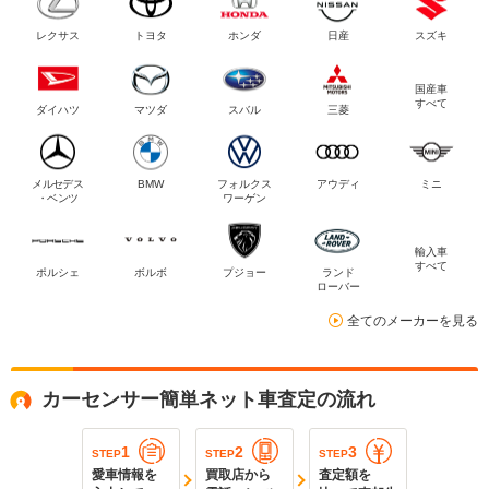
レクサス
トヨタ
ホンダ
日産
スズキ
国産車
すべて
ダイハツ
マツダ
スバル
三菱
メルセデス
BMW
フォルクス
アウディ
ミニ
・ベンツ
ワーゲン
輸入車
すべて
ポルシェ
ボルボ
プジョー
ランド
ローバー
全てのメーカーを見る
カーセンサー簡単ネット車査定の流れ
1
2
3
STEP
STEP
STEP
愛車情報を
買取店から
査定額を