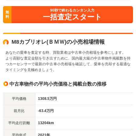
90
秒で終わるカンタン入力
無
一括査定スタート
料
M8カブリオレ(ＢＭＷ)の小売相場情報
あなたの愛車を査定する時、買取業者は中古車小売相場を参考にします。
より高額な査定金額を引き出すために、国内最大級の中古車物件掲載数を持
つカーセンサーで最新の中古車小売相場を確認して、愛車を売却する最適な
タイミングを見極めましょう。
中古車物件の平均小売価格と掲載台数の推移
平均価格
1308.5万円
前月比
-63.4万円
平均走行距離
13204km
平均年式
2021年