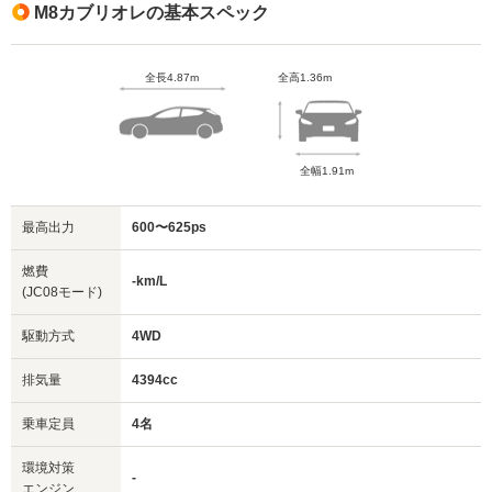
M8カブリオレの基本スペック
全長4.87m
全高1.36m
全幅1.91m
最高出力
600〜625ps
燃費
-km/L
(JC08モード)
駆動方式
4WD
排気量
4394cc
乗車定員
4名
環境対策
-
エンジン