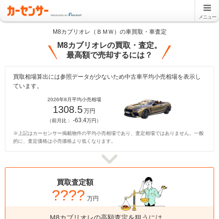
メニュー
M8カブリオレ（ＢＭＷ）の車買取・車査定
M8カブリオレの買取・査定。
最高額で売却するには？
買取相場算出には参照データが少ないため中古車平均小売相場を表示し
ています。
2026年8月平均小売相場
1308.5
万円
-63.4
（前月比：
万円）
※上記はカーセンサー掲載物件の平均小売相場であり、査定相場ではありません。一般
的に、査定価格は小売価格より低くなります。
買取査定額
????
万円
M8カブリオレの高額査定を狙うには、