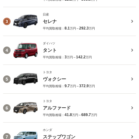
日産
セレナ
3
8.1
292.3
平均買取相場：
万円～
万円
ダイハツ
タント
4
3
142.2
平均買取相場：
万円～
万円
トヨタ
ヴォクシー
5
9.7
372.9
平均買取相場：
万円～
万円
トヨタ
アルファード
6
41.8
689.7
平均買取相場：
万円～
万円
ホンダ
ステップワゴン
7