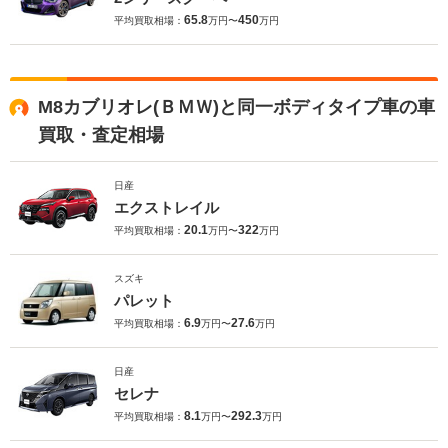
65.8
450
平均買取相場：
万円〜
万円
M8カブリオレ(ＢＭＷ)と同一ボディタイプ車の車
買取・査定相場
日産
エクストレイル
20.1
322
平均買取相場：
万円〜
万円
スズキ
パレット
6.9
27.6
平均買取相場：
万円〜
万円
日産
セレナ
8.1
292.3
平均買取相場：
万円〜
万円