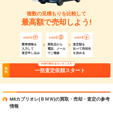
複数の見積もりを比較して
最高額で売却しよう!
1
2
3
STEP
STEP
STEP
愛車情報を
買取店から
査定額を
入力して
電話、メール
比べて売却先
査定申し込み
でご連絡
を決める
90秒で終わるカンタン入力
無
一括査定依頼スタート
料
M8カブリオレ(ＢＭＷ)の買取・売却・査定の参考
情報