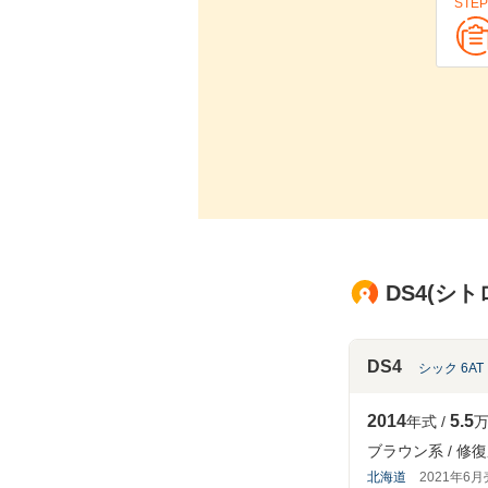
STEP
DS4(シ
DS4
シック 6A
2014
5.5
年式
万
ブラウン系
修復
北海道
2021年6