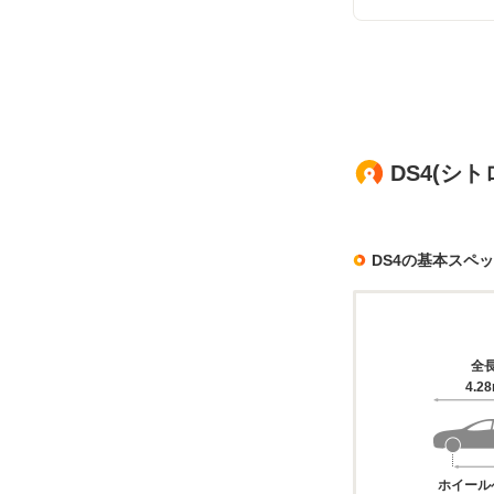
DS4(シ
DS4の基本スペ
全
4.2
ホイール