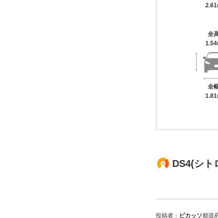
2.6
全
1.5
全
1.8
DS4(シ
投稿者：
ピカッソ
都道