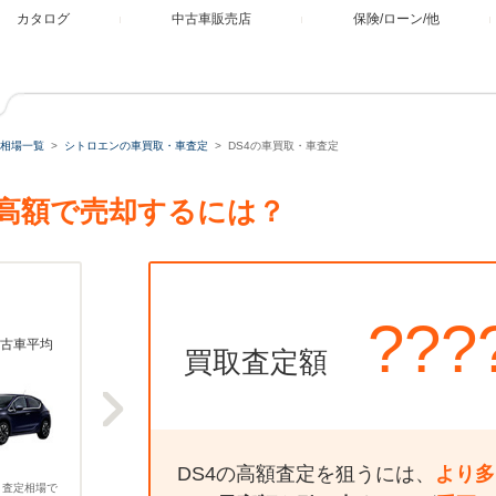
カタログ
中古車販売店
保険/ローン/他
相場一覧
シトロエンの車買取・車査定
DS4の車買取・車査定
最高額で売却するには？
???
古車平均
買取査定額
DS4の高額査定を狙うには、
より多
、査定相場で