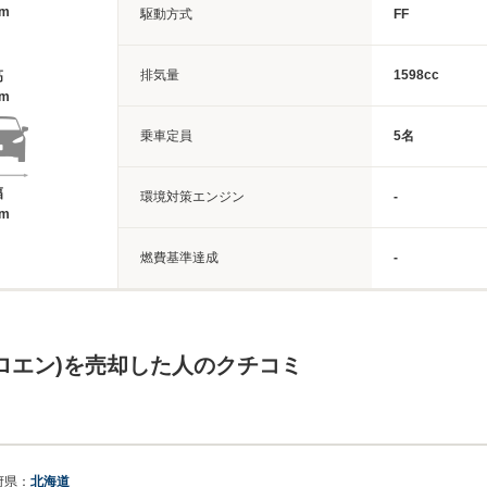
1m
駆動方式
FF
排気量
1598cc
高
4m
乗車定員
5名
幅
環境対策エンジン
-
1m
燃費基準達成
-
トロエン)を売却した人のクチコミ
府県：
北海道