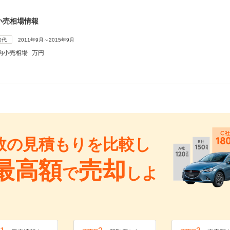
小売相場情報
初代
2011年9月～2015年9月
均小売相場
万円
数の見積もりを比較し
最高額
売却
で
しよ