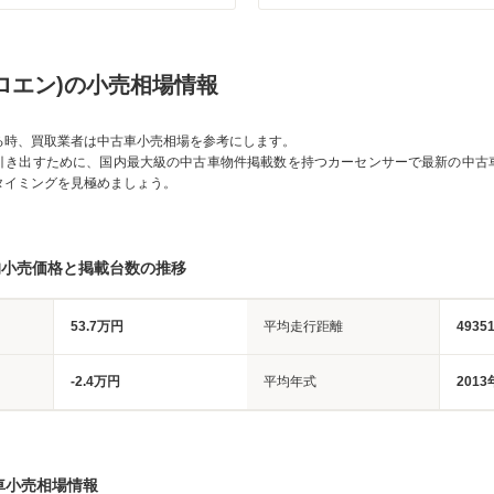
トロエン)の小売相場情報
る時、買取業者は中古車小売相場を参考にします。
引き出すために、国内最大級の中古車物件掲載数を持つカーセンサーで最新の中古
タイミングを見極めましょう。
均小売価格と掲載台数の推移
53.7万円
平均走行距離
4935
-2.4万円
平均年式
2013
車小売相場情報