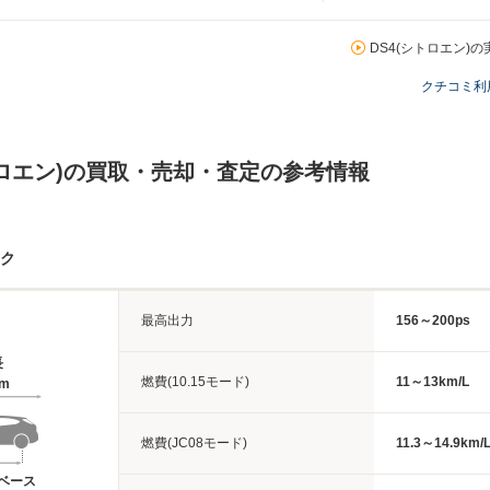
DS4(シトロエン)の
クチコミ利
トロエン)の買取・売却・査定の参考情報
ック
最高出力
156～200ps
長
燃費(10.15モード)
11～13km/L
8m
燃費(JC08モード)
11.3～14.9km/
ベース