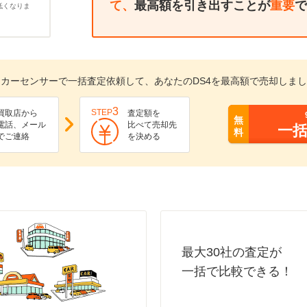
て、
最高額を引き出すことが
重要
で
低くなりま
カーセンサーで一括査定依頼して、あなたのDS4を最高額で売却しま
3
STEP
買取店から
査定額を
無
電話、メール
比べて売却先
一
料
でご連絡
を決める
最大30社の査定が
一括で比較できる！