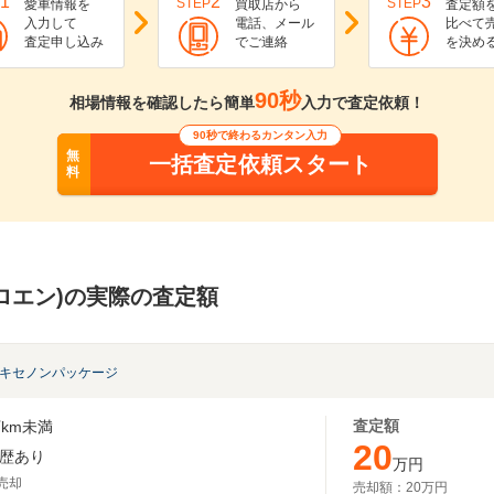
1
2
3
STEP
STEP
愛車情報を
買取店から
査定額
入力して
電話、メール
比べて
査定申し込み
でご連絡
を決め
90秒
相場情報を確認したら簡単
入力で査定依頼！
90秒で終わるカンタン入力
無
一括査定依頼スタート
料
トロエン)の実際の査定額
T キセノンパッケージ
査定額
km未満
20
歴あり
万円
月売却
売却額：
20万円