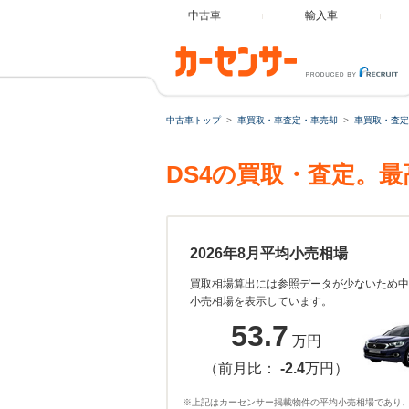
中古車
輸入車
中古車トップ
車買取・車査定・車売却
車買取・査定
DS4の買取・査定。
2026年8月平均小売相場
買取相場算出には参照データが少ないため中
小売相場を表示しています。
53.7
万円
（前月比：
-2.4
万円）
※上記はカーセンサー掲載物件の平均小売相場であり