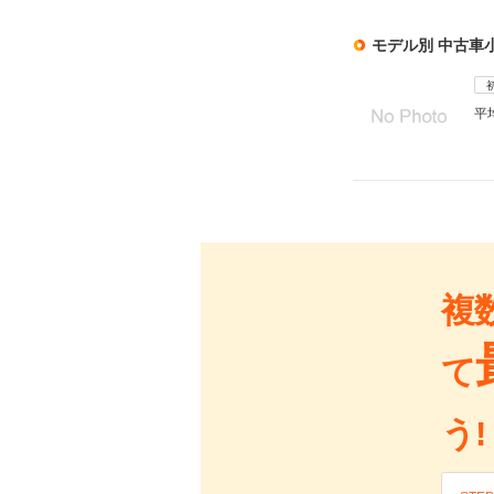
モデル別 中古車
平
複
て
う!