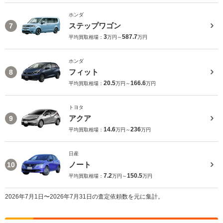
ホンダ
ステップワゴン
7
3
587.7
平均買取相場：
万円～
万円
ホンダ
フィット
8
20.5
166.6
平均買取相場：
万円～
万円
トヨタ
アクア
9
14.6
236
平均買取相場：
万円～
万円
日産
ノート
10
7.2
150.5
平均買取相場：
万円～
万円
2026年7月1日〜2026年7月31日の査定依頼数を元に集計。