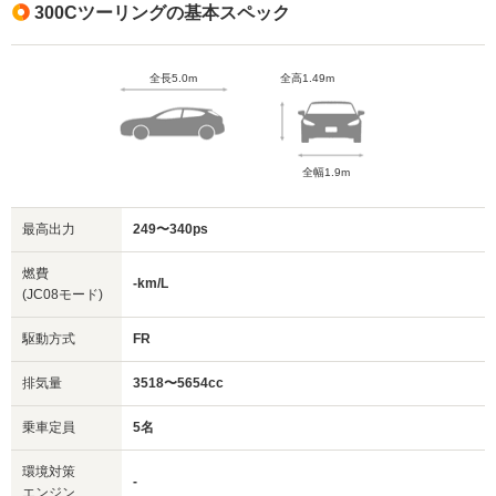
300Cツーリングの基本スペック
全長5.0m
全高1.49m
全幅1.9m
最高出力
249〜340ps
燃費
-km/L
(JC08モード)
駆動方式
FR
排気量
3518〜5654cc
乗車定員
5名
環境対策
-
エンジン