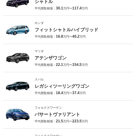
シャトル
30.1
117.4
平均買取相場：
万円〜
万円
ホンダ
フィットシャトルハイブリッド
16.8
40.2
平均買取相場：
万円〜
万円
マツダ
アテンザワゴン
22.1
154.5
平均買取相場：
万円〜
万円
スバル
レガシィツーリングワゴン
18.4
37.4
平均買取相場：
万円〜
万円
フォルクスワーゲン
パサートヴァリアント
21.5
223.5
平均買取相場：
万円〜
万円
フォルクスワーゲン