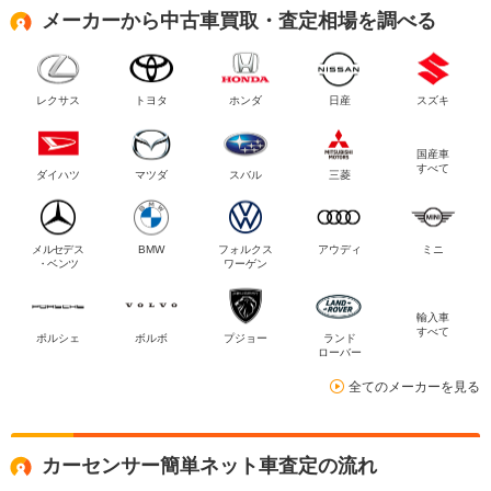
メーカーから中古車買取・査定相場を調べる
レクサス
トヨタ
ホンダ
日産
スズキ
国産車
すべて
ダイハツ
マツダ
スバル
三菱
メルセデス
BMW
フォルクス
アウディ
ミニ
・ベンツ
ワーゲン
輸入車
すべて
ポルシェ
ボルボ
プジョー
ランド
ローバー
全てのメーカーを見る
カーセンサー簡単ネット車査定の流れ