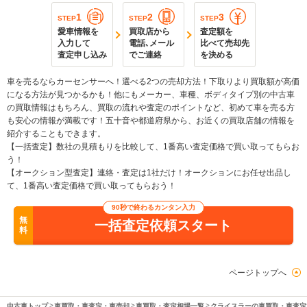
1
2
3
STEP
STEP
STEP
愛車情報を
買取店から
査定額を
入力して
電話､メール
比べて売却先
査定申し込み
でご連絡
を決める
車を売るならカーセンサーへ！選べる2つの売却方法！下取りより買取額が高価
になる方法が見つかるかも！他にもメーカー、車種、ボディタイプ別の中古車
の買取情報はもちろん、買取の流れや査定のポイントなど、初めて車を売る方
も安心の情報が満載です！五十音や都道府県から、お近くの買取店舗の情報を
紹介することもできます。
【一括査定】数社の見積もりを比較して、1番高い査定価格で買い取ってもらお
う！
【オークション型査定】連絡・査定は1社だけ！オークションにお任せ出品し
て、1番高い査定価格で買い取ってもらおう！
90秒で終わるカンタン入力
無
一括査定依頼スタート
料
ページトップへ
中古車トップ
車買取・車査定・車売却
車買取・査定相場一覧
クライスラーの車買取・車査定