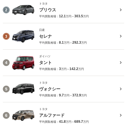
トヨタ
プリウス
2
12.1
303.5
平均買取相場：
万円～
万円
日産
セレナ
3
8.1
292.3
平均買取相場：
万円～
万円
ダイハツ
タント
4
3
142.2
平均買取相場：
万円～
万円
トヨタ
ヴォクシー
5
9.7
372.9
平均買取相場：
万円～
万円
トヨタ
アルファード
6
41.8
689.7
平均買取相場：
万円～
万円