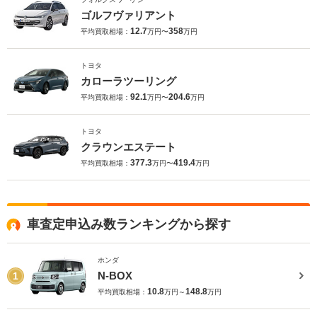
ゴルフヴァリアント
12.7
358
平均買取相場：
万円〜
万円
トヨタ
カローラツーリング
92.1
204.6
平均買取相場：
万円〜
万円
トヨタ
クラウンエステート
377.3
419.4
平均買取相場：
万円〜
万円
車査定申込み数ランキングから探す
ホンダ
N-BOX
1
10.8
148.8
平均買取相場：
万円～
万円