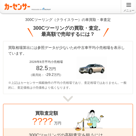
メニュー
300Cツーリング（クライスラー）の車買取・車査定
300Cツーリングの買取・査定。
最高額で売却するには？
買取相場算出には参照データが少ないため中古車平均小売相場を表示し
ています。
2026年8月平均小売相場
82.5
万円
-29.2
（前月比：
万円）
※上記はカーセンサー掲載物件の平均小売相場であり、査定相場ではありません。一般
的に、査定価格は小売価格より低くなります。
買取査定額
????
万円
300Cツーリングの高額査定を狙うには、