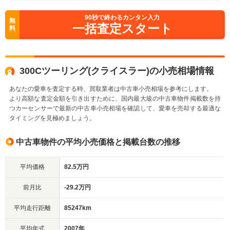
90
秒で終わるカンタン入力
無
一括査定スタート
料
300Cツーリング(クライスラー)の小売相場情報
あなたの愛車を査定する時、買取業者は中古車小売相場を参考にします。
より高額な査定金額を引き出すために、国内最大級の中古車物件掲載数を持
つカーセンサーで最新の中古車小売相場を確認して、愛車を売却する最適な
タイミングを見極めましょう。
中古車物件の平均小売価格と掲載台数の推移
平均価格
82.5万円
前月比
-29.2万円
平均走行距離
85247km
平均年式
2007年