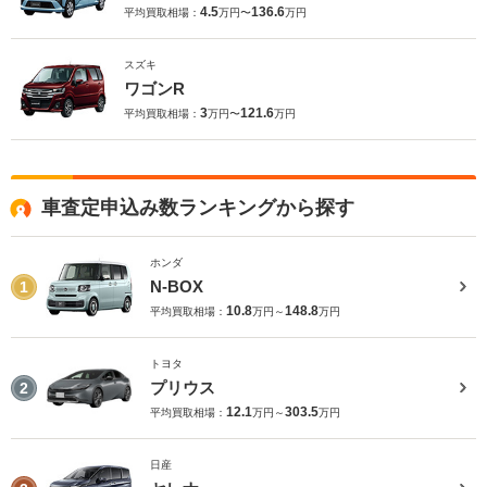
4.5
136.6
平均買取相場：
万円〜
万円
スズキ
ワゴンR
3
121.6
平均買取相場：
万円〜
万円
車査定申込み数ランキングから探す
ホンダ
N-BOX
1
10.8
148.8
平均買取相場：
万円～
万円
トヨタ
プリウス
2
12.1
303.5
平均買取相場：
万円～
万円
日産