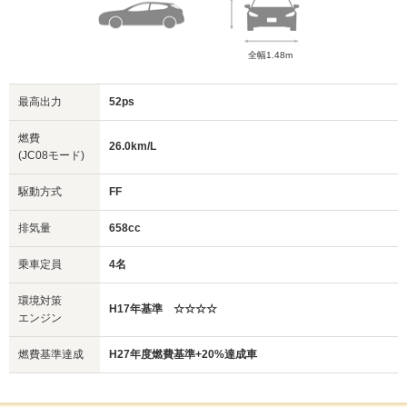
全幅1.48m
最高出力
52ps
燃費
26.0km/L
(JC08モード)
駆動方式
FF
排気量
658cc
乗車定員
4名
環境対策
H17年基準 ☆☆☆☆
エンジン
燃費基準達成
H27年度燃費基準+20%達成車