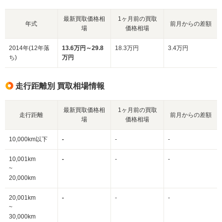
最新買取価格相
1ヶ月前の買取
年式
前月からの差額
場
価格相場
2014年(12年落
13.6万円～29.8
18.3万円
3.4万円
ち)
万円
走行距離別 買取相場情報
最新買取価格相
1ヶ月前の買取
走行距離
前月からの差額
場
価格相場
10,000km以下
-
-
-
10,001km
-
-
-
~
20,000km
20,001km
-
-
-
~
30,000km