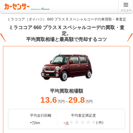
メニュー
ミラココア（ダイハツ） 660 プラス X スペシャルコーデの車買取・車査定
ミラココア 660 プラス X スペシャルコーデの買取・査
定。
平均買取相場と最高額で売却するコツ
平均買取相場額
13.6
29.8
万円～
万円
平均走行距離
平均査定満足度
-
-
(-件)
万km
点