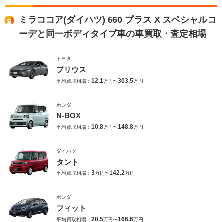
ミラココア(ダイハツ) 660 プラス X スペシャルコ
ーデと同一ボディタイプ車の車買取・査定相場
トヨタ
プリウス
12.1
303.5
平均買取相場：
万円〜
万円
ホンダ
N-BOX
10.8
148.8
平均買取相場：
万円〜
万円
ダイハツ
タント
3
142.2
平均買取相場：
万円〜
万円
ホンダ
フィット
20.5
166.6
平均買取相場：
万円〜
万円