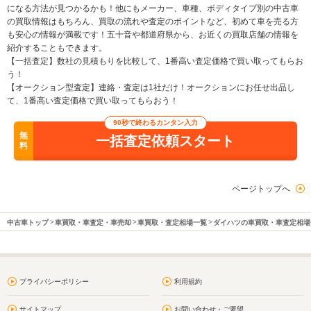
になる方法が見つかるかも！他にもメーカー、車種、ボディタイプ別の中古車
の買取情報はもちろん、買取の流れや査定のポイントなど、初めて車を売る方
も安心の情報が満載です！五十音や都道府県から、お近くの買取店舗の情報を
紹介することもできます。
【一括査定】数社の見積もりを比較して、1番高い査定価格で買い取ってもらお
う！
【オークション型査定】連絡・査定は1社だけ！オークションにお任せ出品し
て、1番高い査定価格で買い取ってもらおう！
90秒で終わるカンタン入力
無
一括査定依頼スタート
料
ページトップへ
中古車トップ
車買取・車査定・車売却
車買取・査定相場一覧
ダイハツの車買取・車査定相場
プライバシーポリシー
利用規約
サイトマップ
お問い合わせ・ご要望