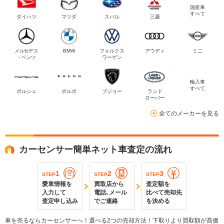
国産車
すべて
ダイハツ
マツダ
スバル
三菱
メルセデス
BMW
フォルクス
アウディ
ミニ
・ベンツ
ワーゲン
輸入車
すべて
ポルシェ
ボルボ
プジョー
ランド
ローバー
全てのメーカーを見る
カーセンサー簡単ネット車査定の流れ
1
2
3
STEP
STEP
STEP
愛車情報を
買取店から
査定額を
入力して
電話､メール
比べて売却先
査定申し込み
でご連絡
を決める
車を売るならカーセンサーへ！選べる2つの売却方法！下取りより買取額が高価