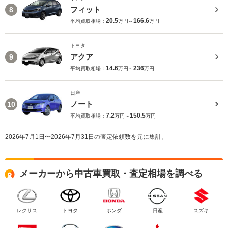
フィット
8
20.5
166.6
平均買取相場：
万円～
万円
トヨタ
アクア
9
14.6
236
平均買取相場：
万円～
万円
日産
ノート
10
7.2
150.5
平均買取相場：
万円～
万円
2026年7月1日〜2026年7月31日の査定依頼数を元に集計。
メーカーから中古車買取・査定相場を調べる
レクサス
トヨタ
ホンダ
日産
スズキ