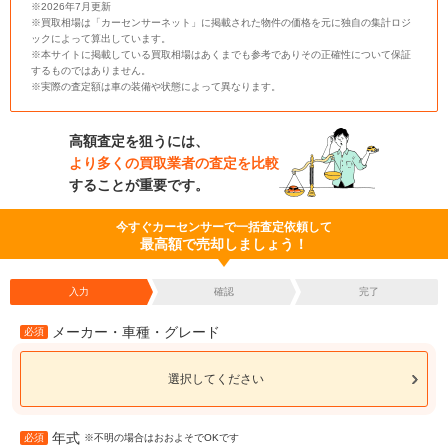
※2026年7月更新
※買取相場は「カーセンサーネット」に掲載された物件の価格を元に独自の集計ロジ
ックによって算出しています。
※本サイトに掲載している買取相場はあくまでも参考でありその正確性について保証
するものではありません。
※実際の査定額は車の装備や状態によって異なります。
高額査定を狙うには、
より多くの買取業者の査定を比較
することが重要です。
今すぐカーセンサーで一括査定依頼して
最高額で売却しましょう！
入力
確認
完了
メーカー・車種・グレード
必須
選択してください
年式
必須
※不明の場合はおおよそでOKです