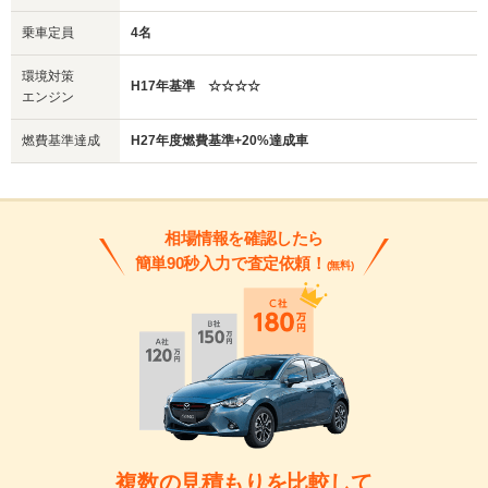
乗車定員
4名
環境対策
H17年基準 ☆☆☆☆
エンジン
燃費基準達成
H27年度燃費基準+20%達成車
相場情報を確認したら
簡単90秒入力で査定依頼！
(無料)
複数の見積もりを比較して