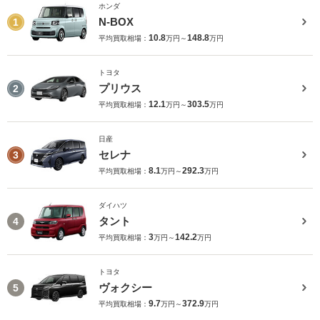
ホンダ
N-BOX
1
10.8
148.8
平均買取相場：
万円～
万円
トヨタ
プリウス
2
12.1
303.5
平均買取相場：
万円～
万円
日産
セレナ
3
8.1
292.3
平均買取相場：
万円～
万円
ダイハツ
タント
4
3
142.2
平均買取相場：
万円～
万円
トヨタ
ヴォクシー
5
9.7
372.9
平均買取相場：
万円～
万円