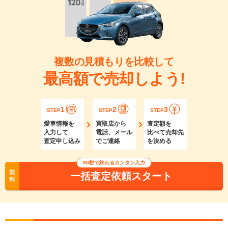
複数の見積もりを比較して
最高額で売却しよう!
1
2
3
STEP
STEP
STEP
愛車情報を
買取店から
査定額を
入力して
電話、メール
比べて売却先
査定申し込み
でご連絡
を決める
90秒で終わるカンタン入力
無
一括査定依頼スタート
料