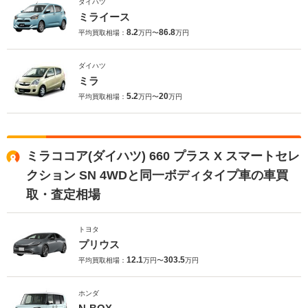
ダイハツ
ミライース
8.2
86.8
平均買取相場：
万円〜
万円
ダイハツ
ミラ
5.2
20
平均買取相場：
万円〜
万円
ミラココア(ダイハツ) 660 プラス X スマートセレ
クション SN 4WDと同一ボディタイプ車の車買
取・査定相場
トヨタ
プリウス
12.1
303.5
平均買取相場：
万円〜
万円
ホンダ