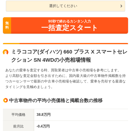
選択してください
90
秒で終わるカンタン入力
無
一括査定スタート
料
ミラココア(ダイハツ) 660 プラス X スマートセレ
クション SN 4WDの小売相場情報
あなたの愛車を査定する時、買取業者は中古車小売相場を参考にします。
より高額な査定金額を引き出すために、国内最大級の中古車物件掲載数を持
つカーセンサーで最新の中古車小売相場を確認して、愛車を売却する最適な
タイミングを見極めましょう。
中古車物件の平均小売価格と掲載台数の推移
平均価格
38.8万円
前月比
-0.4万円