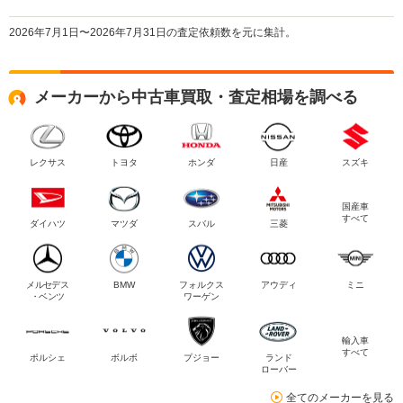
2026年7月1日〜2026年7月31日の査定依頼数を元に集計。
メーカーから中古車買取・査定相場を調べる
レクサス
トヨタ
ホンダ
日産
スズキ
国産車
すべて
ダイハツ
マツダ
スバル
三菱
メルセデス
BMW
フォルクス
アウディ
ミニ
・ベンツ
ワーゲン
輸入車
すべて
ポルシェ
ボルボ
プジョー
ランド
ローバー
全てのメーカーを見る