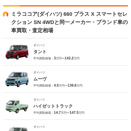
ミラココア(ダイハツ) 660 プラス X スマートセレ
クション SN 4WDと同一メーカー・ブランド車の
車買取・査定相場
ダイハツ
タント
3
142.2
平均買取相場：
万円〜
万円
ダイハツ
ムーヴ
4.5
136.6
平均買取相場：
万円〜
万円
ダイハツ
ハイゼットトラック
14.7
147.5
平均買取相場：
万円〜
万円
ダイハツ