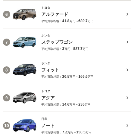
トヨタ
アルファード
6
41.8
689.7
平均買取相場：
万円～
万円
ホンダ
ステップワゴン
7
3
587.7
平均買取相場：
万円～
万円
ホンダ
フィット
8
20.5
166.6
平均買取相場：
万円～
万円
トヨタ
アクア
9
14.6
236
平均買取相場：
万円～
万円
日産
ノート
10
7.2
150.5
平均買取相場：
万円～
万円