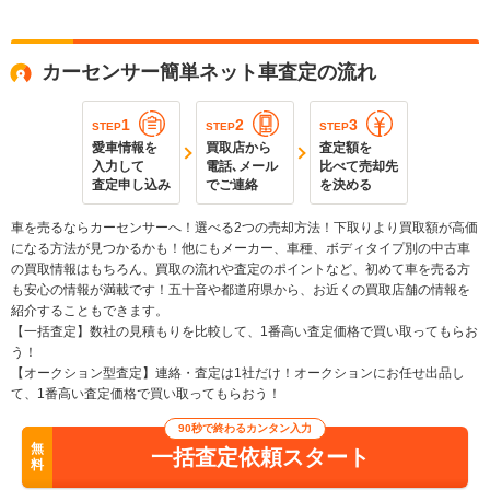
カーセンサー簡単ネット車査定の流れ
1
2
3
STEP
STEP
STEP
愛車情報を
買取店から
査定額を
入力して
電話､メール
比べて売却先
査定申し込み
でご連絡
を決める
車を売るならカーセンサーへ！選べる2つの売却方法！下取りより買取額が高価
になる方法が見つかるかも！他にもメーカー、車種、ボディタイプ別の中古車
の買取情報はもちろん、買取の流れや査定のポイントなど、初めて車を売る方
も安心の情報が満載です！五十音や都道府県から、お近くの買取店舗の情報を
紹介することもできます。
【一括査定】数社の見積もりを比較して、1番高い査定価格で買い取ってもらお
う！
【オークション型査定】連絡・査定は1社だけ！オークションにお任せ出品し
て、1番高い査定価格で買い取ってもらおう！
90秒で終わるカンタン入力
無
一括査定依頼スタート
料