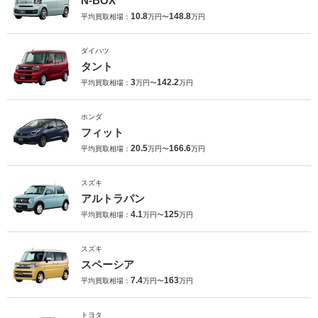
N-BOX
10.8
148.8
平均買取相場：
万円〜
万円
ダイハツ
タント
3
142.2
平均買取相場：
万円〜
万円
ホンダ
フィット
20.5
166.6
平均買取相場：
万円〜
万円
スズキ
アルトラパン
4.1
125
平均買取相場：
万円〜
万円
スズキ
スペーシア
7.4
163
平均買取相場：
万円〜
万円
トヨタ