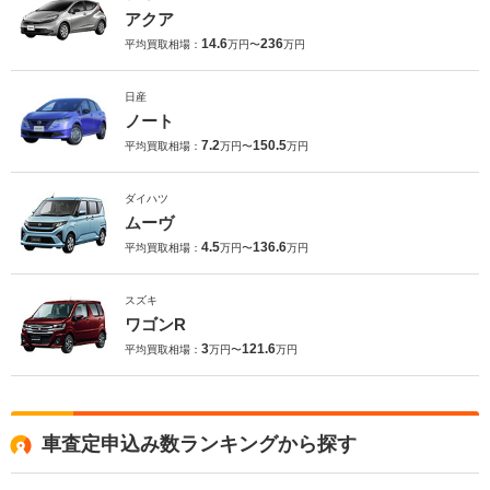
アクア
14.6
236
平均買取相場：
万円〜
万円
日産
ノート
7.2
150.5
平均買取相場：
万円〜
万円
ダイハツ
ムーヴ
4.5
136.6
平均買取相場：
万円〜
万円
スズキ
ワゴンR
3
121.6
平均買取相場：
万円〜
万円
車査定申込み数ランキングから探す