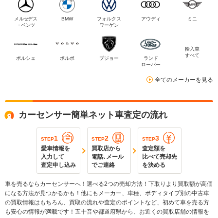
メルセデス
BMW
フォルクス
アウディ
ミニ
・ベンツ
ワーゲン
輸入車
すべて
ポルシェ
ボルボ
プジョー
ランド
ローバー
全てのメーカーを見る
カーセンサー簡単ネット車査定の流れ
1
2
3
STEP
STEP
STEP
愛車情報を
買取店から
査定額を
入力して
電話､メール
比べて売却先
査定申し込み
でご連絡
を決める
車を売るならカーセンサーへ！選べる2つの売却方法！下取りより買取額が高価
になる方法が見つかるかも！他にもメーカー、車種、ボディタイプ別の中古車
の買取情報はもちろん、買取の流れや査定のポイントなど、初めて車を売る方
も安心の情報が満載です！五十音や都道府県から、お近くの買取店舗の情報を