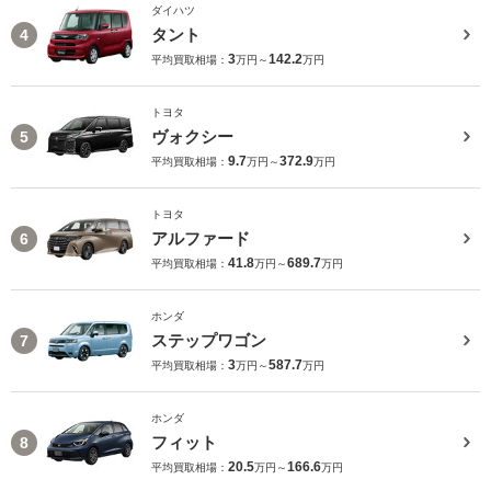
ダイハツ
タント
4
3
142.2
平均買取相場：
万円～
万円
トヨタ
ヴォクシー
5
9.7
372.9
平均買取相場：
万円～
万円
トヨタ
アルファード
6
41.8
689.7
平均買取相場：
万円～
万円
ホンダ
ステップワゴン
7
3
587.7
平均買取相場：
万円～
万円
ホンダ
フィット
8
20.5
166.6
平均買取相場：
万円～
万円