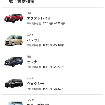
取・査定相場
日産
エクストレイル
20.1
322
平均買取相場：
万円〜
万円
スズキ
パレット
6.9
27.6
平均買取相場：
万円〜
万円
日産
セレナ
8.1
292.3
平均買取相場：
万円〜
万円
トヨタ
ヴォクシー
9.7
372.9
平均買取相場：
万円〜
万円
ホンダ