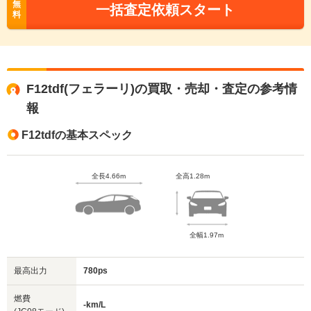
無
一括査定依頼スタート
料
F12tdf(フェラーリ)の買取・売却・査定の参考情
報
F12tdfの基本スペック
全長4.66m
全高1.28m
全幅1.97m
最高出力
780ps
燃費
-km/L