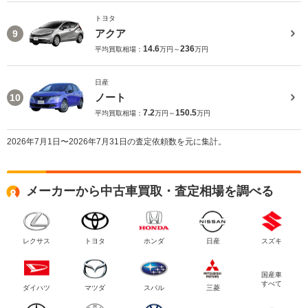
トヨタ
アクア
9
14.6
236
平均買取相場：
万円～
万円
日産
ノート
10
7.2
150.5
平均買取相場：
万円～
万円
2026年7月1日〜2026年7月31日の査定依頼数を元に集計。
メーカーから中古車買取・査定相場を調べる
レクサス
トヨタ
ホンダ
日産
スズキ
国産車
すべて
ダイハツ
マツダ
スバル
三菱