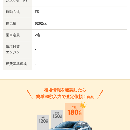
(JC08モード)
駆動方式
FR
排気量
6262cc
乗車定員
2名
環境対策
-
エンジン
燃費基準達成
-
相場情報を確認したら
簡単90秒入力で査定依頼！
(無料)