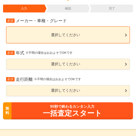
入力
確認
完了
メーカー・車種・グレード
必須
選択してください
年式
必須
※不明の場合はおおよそでOKです
選択してください
走行距離
必須
※不明の場合はおおよそでOKです
選択してください
90
秒で終わるカンタン入力
無
一括査定スタート
料