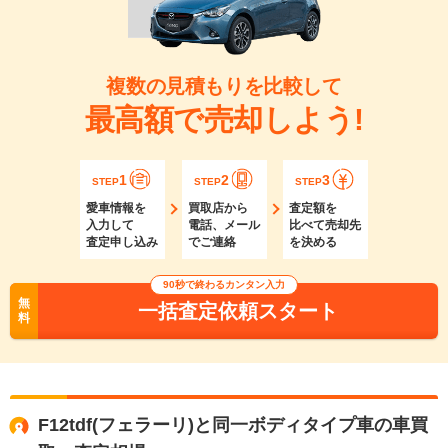
複数の見積もりを比較して
最高額で売却しよう!
1
2
3
STEP
STEP
STEP
愛車情報を
買取店から
査定額を
入力して
電話、メール
比べて売却先
査定申し込み
でご連絡
を決める
90秒で終わるカンタン入力
無
一括査定依頼スタート
料
F12tdf(フェラーリ)と同一ボディタイプ車の車買