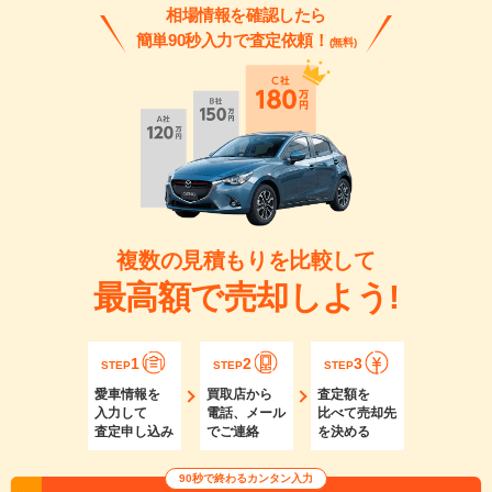
相場情報を確認したら
簡単90秒入力で査定依頼！
(無料)
複数の見積もりを比較して
最高額で売却しよう!
1
2
3
STEP
STEP
STEP
愛車情報を
買取店から
査定額を
入力して
電話、メール
比べて売却先
査定申し込み
でご連絡
を決める
90秒で終わるカンタン入力