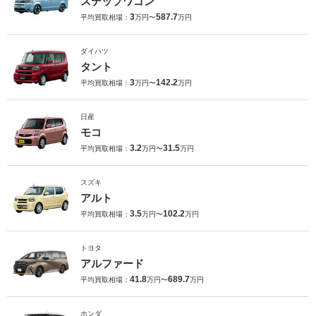
ステップワゴン
3
587.7
平均買取相場：
万円〜
万円
ダイハツ
タント
3
142.2
平均買取相場：
万円〜
万円
日産
モコ
3.2
31.5
平均買取相場：
万円〜
万円
スズキ
アルト
3.5
102.2
平均買取相場：
万円〜
万円
トヨタ
アルファード
41.8
689.7
平均買取相場：
万円〜
万円
ホンダ