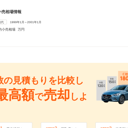
小売相場情報
初代
1999年1月～2001年1月
均小売相場
万円
数の見積もりを比較し
最高額
売却
で
しよ