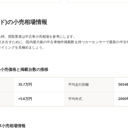
ード)の小売相場情報
る時、買取業者は中古車小売相場を参考にします。
引き出すために、国内最大級の中古車物件掲載数を持つカーセンサーで最新の中古
タイミングを見極めましょう。
均小売価格と掲載台数の推移
35.7万円
平均走行距離
5654
+5.6万円
平均年式
2000
車小売相場情報