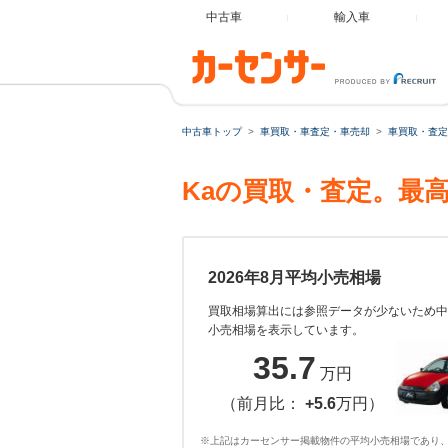
中古車
輸入車
中古車トップ
車買取・車査定・車売却
車買取・査定
Kaの買取・査定。最
2026年8月平均小売相場
買取相場算出には参照データが少ないため中
小売相場を表示しています。
35.7
万円
（前月比：
+5.6
万円）
※上記はカーセンサー掲載物件の平均小売相場であり