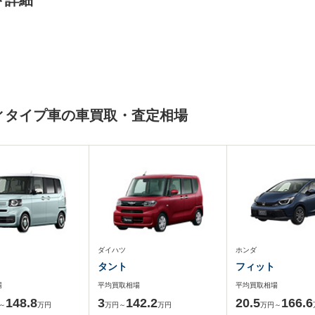
ド詳細
ディタイプ車の車買取・査定相場
ダイハツ
ホンダ
タント
フィット
場
平均買取相場
平均買取相場
148.8
3
142.2
20.5
166.6
～
万円
万円～
万円
万円～