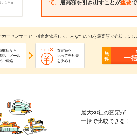
て、
最高額を引き出すことが
重要
で
低くなりま
ぐカーセンサーで一括査定依頼して、あなたのKaを最高額で売却しまし
3
STEP
買取店から
査定額を
無
電話、メール
比べて売却先
一
料
でご連絡
を決める
最大30社の査定が
一括で比較できる！