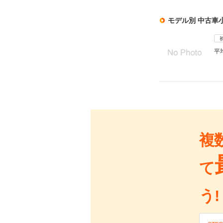
モデル別 中古車
平
複
て
う!