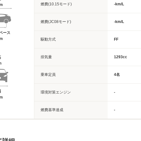
燃費(10.15モード)
-km/L
6m
燃費(JC08モード)
-km/L
ベース
6m
駆動方式
FF
排気量
1293cc
高
m
乗車定員
4名
幅
環境対策エンジン
-
4m
燃費基準達成
-