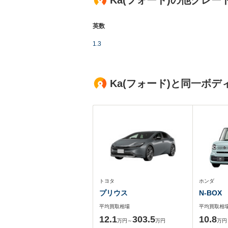
Ka(フォード)の他グレー
英数
1.3
Ka(フォード)と同一ボ
トヨタ
ホンダ
プリウス
N-BOX
平均買取相場
平均買取相
12.1
303.5
10.8
万円～
万円
万円