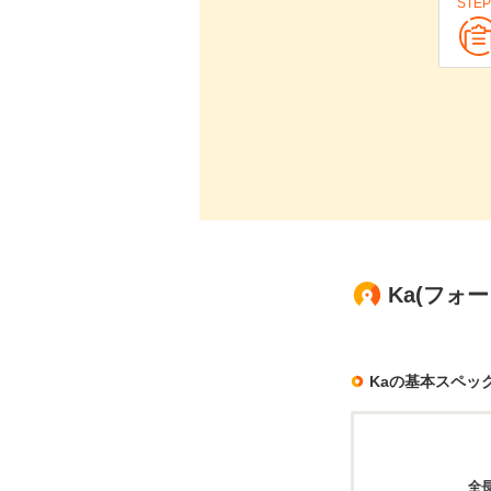
STEP
Ka(フォ
Kaの基本スペッ
全