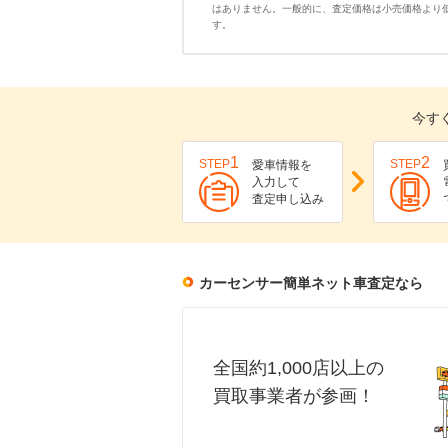
はありません。一般的に、査定価格は小売価格より
す。
今す
1
2
STEP
STEP
愛車情報を
入力して
査定申し込み
カーセンサー簡単ネット車査定なら
全国約1,000店以上の
買取事業者が参画！