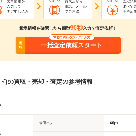
1
2
3
STEP
STEP
愛車情報を
買取店から
査定額
入力して
電話、メール
比べて
査定申し込み
でご連絡
を決め
90秒
相場情報を確認したら簡単
入力で査定依頼！
90秒で終わるカンタン入力
無
一括査定依頼スタート
料
ード)の買取・売却・査定の参考情報
ク
最高出力
60ps
長