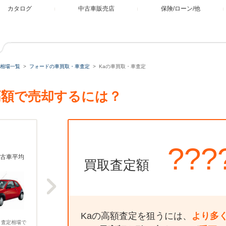
カタログ
中古車販売店
保険/ローン/他
相場一覧
フォードの車買取・車査定
Kaの車買取・車査定
高額で売却するには？
???
古車平均
買取査定額
Kaの高額査定を狙うには、
より多
、査定相場で