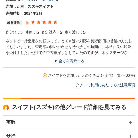
売却した車：スズキスイフト
売却時期：2024年2月
5
総合評価
5
5
5
5
査定額：
連絡：
査定対応：
車引渡し：
ネットで一括査定をお願いして、とても速い対応を長野南 店の営業の方にし
てもらいました。査定額の問い合わせを待つ少しの時間に、非常に良い印象
を受けました。他社での中古車探しはしていたのですが、ネクステージさん
での 検索はしていなかったので、調べてみたら、希望条件に近い車があった
▼ 全てを表示する
ので、自宅から近い松本店さんに予約をいれ 次の日には、相談に伺い、車を
買取店からの返信
決めることが出来ました。 松本店でも細かな質問に丁寧に対応して頂き有難
お世話になっております。 株式会社ネクステージでございます。 この
スイフトを売却した人のクチコミ(全国)一覧へ(36件)
うございました、
度はネクステージをご利用いただきまして誠にありがとうございまし
クチコミ利用にあたっての注意事項
た。 弊社スタッフの接客をお褒め頂き光栄です。 今後もご満足いただ
けるよう精進してまいります。 スタッフ一同、またのご利用お待ちし
ております。
スイフト(スズキ)の他グレード詳細を見てみる
英数
サ行