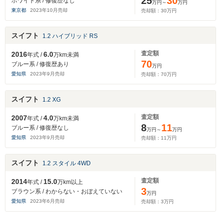
25
30
ホワイト系 / 修復歴なし
万円～
万円
東京都
2023
年
10
月売却
売却額：
30
万円
スイフト
1.2 ハイブリッド RS
査定額
2016
6.0
年式 /
万km未満
70
ブルー系 / 修復歴あり
万円
愛知県
2023
年
9
月売却
売却額：
70
万円
スイフト
1.2 XG
査定額
2007
4.0
年式 /
万km未満
8
11
ブルー系 / 修復歴なし
万円～
万円
愛知県
2023
年
9
月売却
売却額：
11
万円
スイフト
1.2 スタイル 4WD
査定額
2014
15.0
年式 /
万km以上
3
ブラウン系 / わからない・おぼえていない
万円
愛知県
2023
年
6
月売却
売却額：
3
万円