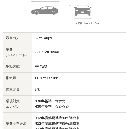
全幅1.7m〜1.74m
最高出力
82〜140ps
燃費
22.6〜28.9km/L
(JC08モード)
駆動方式
FF/4WD
排気量
1197〜1371cc
乗車定員
5名
環境対策
H30年基準 ☆☆☆
エンジン
H30年基準 ☆☆☆☆
R12年度燃費基準90%達成車
燃費基準達成
R12年度燃費基準85%達成車
R12年度燃費基準80%達成車