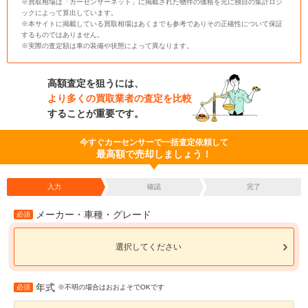
※買取相場は「カーセンサーネット」に掲載された物件の価格を元に独自の集計ロジ
ックによって算出しています。
※本サイトに掲載している買取相場はあくまでも参考でありその正確性について保証
するものではありません。
※実際の査定額は車の装備や状態によって異なります。
高額査定を狙うには、
より多くの買取業者の査定を比較
することが重要です。
今すぐカーセンサーで一括査定依頼して
最高額で売却しましょう！
入力
確認
完了
メーカー・車種・グレード
必須
選択してください
年式
必須
※不明の場合はおおよそでOKです