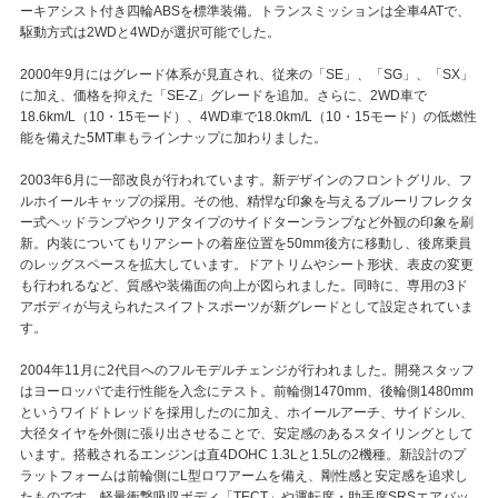
ーキアシスト付き四輪ABSを標準装備。トランスミッションは全車4ATで、
駆動方式は2WDと4WDが選択可能でした。
2000年9月にはグレード体系が見直され、従来の「SE」、「SG」、「SX」
に加え、価格を抑えた「SE-Z」グレードを追加。さらに、2WD車で
18.6km/L（10・15モード）、4WD車で18.0km/L（10・15モード）の低燃性
能を備えた5MT車もラインナップに加わりました。
2003年6月に一部改良が行われています。新デザインのフロントグリル、フ
ルホイールキャップの採用。その他、精悍な印象を与えるブルーリフレクタ
ー式ヘッドランプやクリアタイプのサイドターンランプなど外観の印象を刷
新。内装についてもリアシートの着座位置を50mm後方に移動し、後席乗員
のレッグスペースを拡大しています。ドアトリムやシート形状、表皮の変更
も行われるなど、質感や装備面の向上が図られました。同時に、専用の3ド
アボディが与えられたスイフトスポーツが新グレードとして設定されていま
す。
2004年11月に2代目へのフルモデルチェンジが行われました。開発スタッフ
はヨーロッパで走行性能を入念にテスト。前輪側1470mm、後輪側1480mm
というワイドトレッドを採用したのに加え、ホイールアーチ、サイドシル、
大径タイヤを外側に張り出させることで、安定感のあるスタイリングとして
います。搭載されるエンジンは直4DOHC 1.3Lと1.5Lの2機種。新設計のプ
ラットフォームは前輪側にL型ロワアームを備え、剛性感と安定感を追求し
たものです。軽量衝撃吸収ボディ「TECT」や運転席・助手席SRSエアバッ