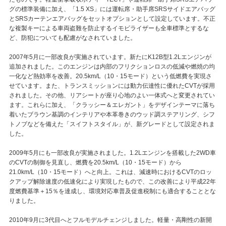
グの標準装備に加え、「1.5 XS」には運転席・助手席SRSサイドエアバッグ
とSRSカーテンエアバッグをセットオプションとして設定しています。不正
な複製キーによる車両盗難を防止するイモビライザーも全車標準とするな
ど、防犯についても配慮がなされていました。
2007年5月に一部改良が実施されています。新たにK12B型1.2Lエンジンが
追加されました。このエンジンは内部のフリクションロスの低減や燃焼の均
一化など熱効率を改善。20.5km/L（10・15モード）という低燃費を実現さ
せています。また、トランスミッションには動力伝達性に優れたCVTが採用
されました。その他、リアシートが座り心地のよい一体式へと変更されてい
ます。これらに加え、「クラッシー＆エレガント」をデザインテーマに落ち
着いたブラウン基調のインテリアや本革巻きのウッド調ステアリング、シフ
トノブなどを備えた「スイフトスタイル」が、新グレードとして設定されま
した。
2009年5月にも一部改良が実施されました。1.2Lエンジンを搭載した2WD車
のCVTの制御を見直し、燃費を20.5km/L（10・15モード）から
21.0km/L（10・15モード）へと向上。これは、減速時におけるCVTのロッ
クアップ解除速度の低速化により実現したもので、この改善により平成22年
度燃費基準＋15％を達成し、環境対応車普及促進税制にも適合することとな
りました。
2010年9月に3代目へとフルモデルチェンジしました。軽量・高剛性の新開