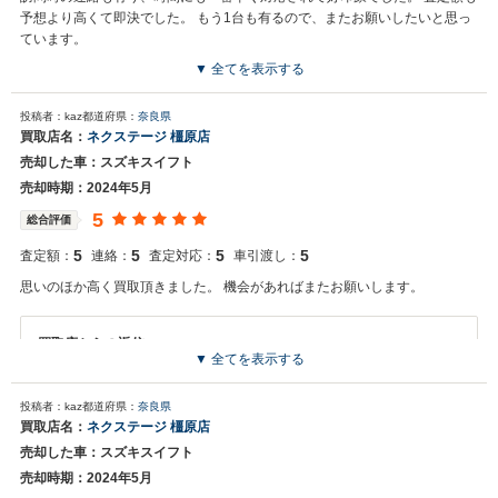
予想より高くて即決でした。 もう1台も有るので、またお願いしたいと思っ
ています。
▼ 全てを表示する
買取店からの返信
投稿者：kaz
都道府県：
奈良県
お世話になっております。 株式会社ネクステージでございます。 この
買取店名：
ネクステージ 橿原店
度はネクステージをご利用いただきまして誠にありがとうございまし
売却した車：スズキスイフト
た。 弊社ではスイフトのようなコンパクトカーの専門店を展開してい
る関係もあり、大変得意な車種となっております。コンパクトカーの
売却時期：2024年5月
他にもミニバンやSUV、軽自動車などの各種専門店を展開しているた
5
総合評価
め、また機会がございましたら是非お力添えできれば幸いでございま
す。 今後とも宜しくお願い申し上げます。
5
5
5
5
査定額：
連絡：
査定対応：
車引渡し：
思いのほか高く買取頂きました。 機会があればまたお願いします。
買取店からの返信
▼ 全てを表示する
お世話になっております。 株式会社ネクステージでございます。 この
度はネクステージをご利用いただきまして誠にありがとうございまし
投稿者：kaz
都道府県：
奈良県
た。 弊社ではお車の買取・販売だけではなく、カーナビや車載カメラ
買取店名：
ネクステージ 橿原店
などの用品販売、自動車損害保険、整備・点検・車検まで、お客様の
売却した車：スズキスイフト
カーライフをトータルでサポートさせていただくことをビジネスモデ
ルとしております。 またのご利用、スタッフ一同お待ち申し上げてお
売却時期：2024年5月
ります。