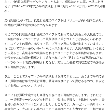
在）。4代目は現行モデルということもあり、価格はさらに高い水準にあり
ます（2016～2023年式の平均買取相場76.3万円～160.4万円／2026年8月現
在）。
走行距離においては、低走行距離のスイフトはバリューが高い傾向にあり、
相対的に買取査定の強みにつながります。
同じ年式や同程度の走行距離のスイフトであっても人気色と不人気色では、
一般的にボディカラーによって買取価格に差がつくことがあるといわれま
す。スイフトの場合、ホワイト系、ブラック系に人気が集まっています。こ
れに次いでブルー系やシルバー系に人気があります。人気の装備という観点
から見ると、高級志向の装備があればバリューが上がる可能性があります。
先代モデルに特別仕様車として追加されていた「RS」などは専用のエアロ
パーツやシート表皮が採用されるなど、充実した装備で買取査定で高評価さ
れる可能性があります。
以上、ここまでスイフトの平均買取相場を見てきました。あくまで平均であ
り、買取価格は年式や走行距離、装備や程度によって異なるものの、目安と
して参考にしたいところです。
スイフトは買取査定でも好条件を引き出せる可能性があります。それだけ
に、一括査定サービスなどを利用して、数社の見積もりを比較しながら、最
も良い条件をスマートに引き出したいところです。カーセンサー簡単ネット
車査定なら、売却したい車のメーカーや車種などを入力すれば、一括で査定