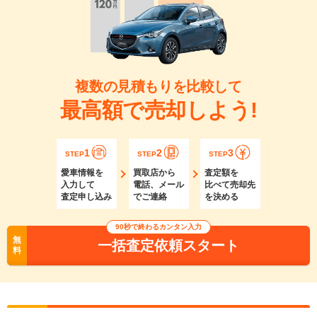
複数の見積もりを比較して
最高額で売却しよう!
1
2
3
STEP
STEP
STEP
愛車情報を
買取店から
査定額を
入力して
電話、メール
比べて売却先
査定申し込み
でご連絡
を決める
90秒で終わるカンタン入力
無
一括査定依頼スタート
料