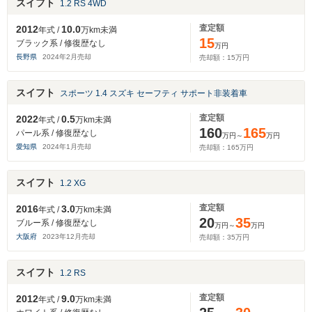
スイフト
1.2 RS 4WD
査定額
2012
10.0
年式 /
万km未満
15
ブラック系 / 修復歴なし
万円
長野県
2024
年
2
月売却
売却額：
15
万円
スイフト
スポーツ 1.4 スズキ セーフティ サポート非装着車
査定額
2022
0.5
年式 /
万km未満
160
165
パール系 / 修復歴なし
万円～
万円
愛知県
2024
年
1
月売却
売却額：
165
万円
スイフト
1.2 XG
査定額
2016
3.0
年式 /
万km未満
20
35
ブルー系 / 修復歴なし
万円～
万円
大阪府
2023
年
12
月売却
売却額：
35
万円
スイフト
1.2 RS
査定額
2012
9.0
年式 /
万km未満