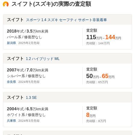
スイフト(スズキ)の実際の査定額
スイフト
スポーツ 1.4 スズキ セーフティ サポート非装着車
査定額
2018
3.5
年式 /
万km未満
115
144
パール系 / 修復歴なし
万円～
万円
新潟県
2025
年
2
月売却
売却額：
144
万円
スイフト
1.2 ハイブリッド ML
査定額
2007
7.0
年式 /
万km未満
50
65
シルバー系 / 修復歴なし
万円～
万円
奈良県
2024
年
5
月売却
売却額：
65
万円
スイフト
1.3 SE
査定額
2004
6.5
年式 /
万km未満
8
ホワイト系 / 修復歴なし
万円
兵庫県
2024
年
3
月売却
売却額：
8
万円