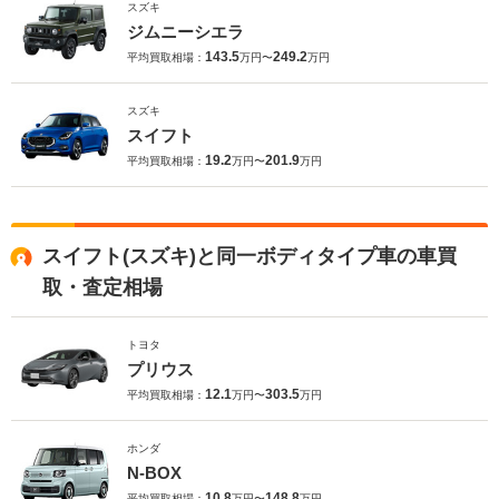
スズキ
ジムニーシエラ
143.5
249.2
平均買取相場：
万円〜
万円
スズキ
スイフト
19.2
201.9
平均買取相場：
万円〜
万円
スイフト(スズキ)と同一ボディタイプ車の車買
取・査定相場
トヨタ
プリウス
12.1
303.5
平均買取相場：
万円〜
万円
ホンダ
N-BOX
10.8
148.8
平均買取相場：
万円〜
万円