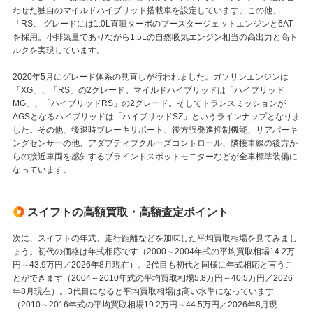
わせた独自のマイルドハイブリッド搭載車を設定しています。この他、
「RSt」グレードには1.0L直噴ターボのブースタージェットエンジンと6AT
を採用。小排気量でありながら1.5Lの自然吸気エンジン相当の高出力と高ト
ルクを実現しています。
2020年5月にグレード体系の見直しが行われました。ガソリンエンジンは
「XG」、「RS」の2グレード。マイルドハイブリッドは「ハイブリッド
MG」、「ハイブリッドRS」の2グレード。そしてトランスミッションが
AGSとなるハイブリッドは「ハイブリッドSZ」というラインナップとなりま
した。その他、後退時ブレーキサポート、後方誤発進抑制機能、リアパーキ
ングセンサーの他、アダプティブクルーズコントロール、隣接車線の後方か
らの接近車両を感知するブラインドスポットモニターなどが全車標準装備に
なっています。
スイフトの高額買取・高額査定ポイント
次に、スイフトの年式、走行距離などを加味した平均買取相場を見てみまし
ょう。初代の価格は年式相応です（2000～2004年式の平均買取相場14.2万
円～43.9万円／2026年8月現在）。2代目も初代と同様に年式相応と言うこ
とができます（2004～2010年式の平均買取相場5.8万円～40.5万円／2026
年8月現在）。3代目になると平均買取相場は高い水準になっています
（2010～2016年式の平均買取相場19.2万円～44.5万円／2026年8月現