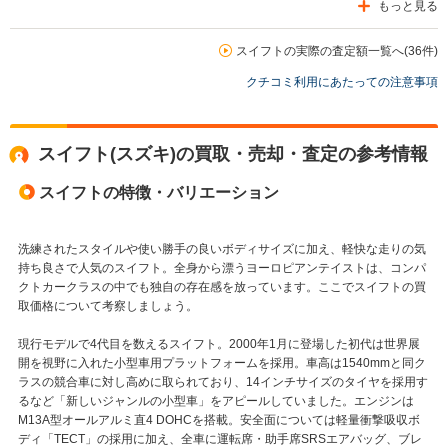
もっと見る
スイフトの実際の査定額一覧へ(36件)
クチコミ利用にあたっての注意事項
スイフト(スズキ)の買取・売却・査定の参考情報
スイフトの特徴・バリエーション
洗練されたスタイルや使い勝手の良いボディサイズに加え、軽快な走りの気
持ち良さで人気のスイフト。全身から漂うヨーロピアンテイストは、コンパ
クトカークラスの中でも独自の存在感を放っています。ここでスイフトの買
取価格について考察しましょう。
現行モデルで4代目を数えるスイフト。2000年1月に登場した初代は世界展
開を視野に入れた小型車用プラットフォームを採用。車高は1540mmと同ク
ラスの競合車に対し高めに取られており、14インチサイズのタイヤを採用す
るなど「新しいジャンルの小型車」をアピールしていました。エンジンは
M13A型オールアルミ直4 DOHCを搭載。安全面については軽量衝撃吸収ボ
ディ「TECT」の採用に加え、全車に運転席・助手席SRSエアバッグ、ブレ