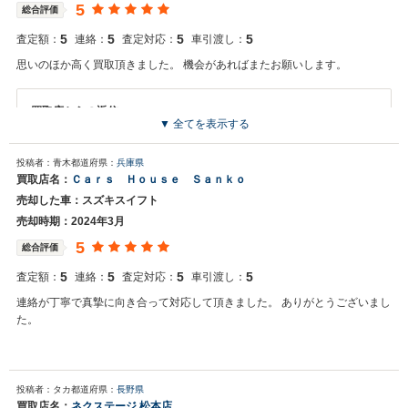
5
総合評価
5
5
5
5
査定額：
連絡：
査定対応：
車引渡し：
思いのほか高く買取頂きました。 機会があればまたお願いします。
買取店からの返信
▼ 全てを表示する
お世話になっております。 株式会社ネクステージでございます。 この
度はネクステージをご利用いただきまして誠にありがとうございまし
投稿者：青木
都道府県：
兵庫県
た。 弊社ではお車の買取・販売だけではなく、カーナビや車載カメラ
買取店名：
Ｃａｒｓ Ｈｏｕｓｅ Ｓａｎｋｏ
などの用品販売、自動車損害保険、整備・点検・車検まで、お客様の
売却した車：スズキスイフト
カーライフをトータルでサポートさせていただくことをビジネスモデ
ルとしております。 またのご利用、スタッフ一同お待ち申し上げてお
売却時期：2024年3月
ります。
5
総合評価
5
5
5
5
査定額：
連絡：
査定対応：
車引渡し：
連絡が丁寧で真摯に向き合って対応して頂きました。 ありがとうございまし
た。
投稿者：タカ
都道府県：
長野県
買取店名：
ネクステージ 松本店