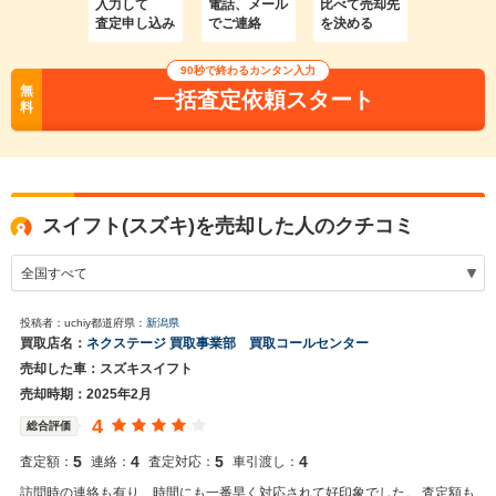
入力して
電話、メール
比べて売却先
査定申し込み
でご連絡
を決める
90秒で終わるカンタン入力
無
一括査定依頼スタート
料
スイフト(スズキ)を売却した人のクチコミ
投稿者：uchiy
都道府県：
新潟県
買取店名：
ネクステージ 買取事業部 買取コールセンター
売却した車：スズキスイフト
売却時期：2025年2月
4
総合評価
5
4
5
4
査定額：
連絡：
査定対応：
車引渡し：
訪問時の連絡も有り、時間にも一番早く対応されて好印象でした。 査定額も