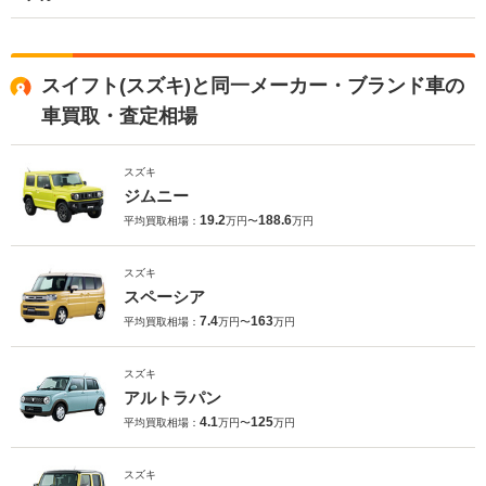
スイフト(スズキ)と同一メーカー・ブランド車の
車買取・査定相場
スズキ
ジムニー
19.2
188.6
平均買取相場：
万円〜
万円
スズキ
スペーシア
7.4
163
平均買取相場：
万円〜
万円
スズキ
アルトラパン
4.1
125
平均買取相場：
万円〜
万円
スズキ