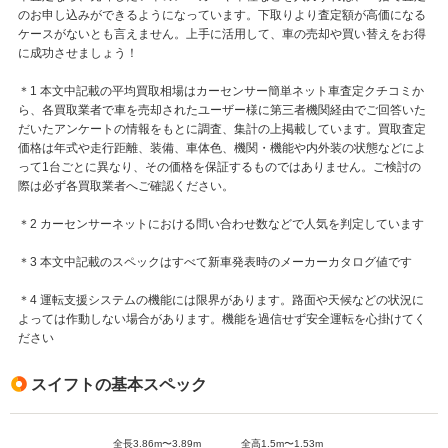
のお申し込みができるようになっています。下取りより査定額が高価になる
ケースがないとも言えません。上手に活用して、車の売却や買い替えをお得
に成功させましょう！
＊1 本文中記載の平均買取相場はカーセンサー簡単ネット車査定クチコミか
ら、各買取業者で車を売却されたユーザー様に第三者機関経由でご回答いた
だいたアンケートの情報をもとに調査、集計の上掲載しています。買取査定
価格は年式や走行距離、装備、車体色、機関・機能や内外装の状態などによ
って1台ごとに異なり、その価格を保証するものではありません。ご検討の
際は必ず各買取業者へご確認ください。
＊2 カーセンサーネットにおける問い合わせ数などで人気を判定しています
＊3 本文中記載のスペックはすべて新車発表時のメーカーカタログ値です
＊4 運転支援システムの機能には限界があります。路面や天候などの状況に
よっては作動しない場合があります。機能を過信せず安全運転を心掛けてく
ださい
スイフトの基本スペック
全長3.86m〜3.89m
全高1.5m〜1.53m