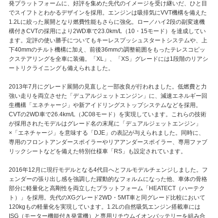
発プラットフォームに、好評を集めた先代のイメージを受け継いだ、ひと目
でスイフトとわかるデザインを採用。エンジンは吸排気にVVT機構を備えた
1.2Lに絞った展開となり燃費性能もさらに強化。ロー／ハイ2段の副変速機
構付きCVTの採用により2WD車で23.0km/L（10・15モード）を達成してい
ます。定評の使い勝手についてもキーレスプッシュスタートシステムや、上
下40mmのチルト機構に加え、前後36mmの調整範囲をもったテレスコピッ
クステアリングを全車に装備。「XL」、「XS」グレードには1段階のリアシ
ートリクライニングも備えられました。
2013年7月にグレード展開の見直しと一部改良が行われました。低燃費と力
強い走りを両立させた「デュアルジェットエンジン」に、減速エネルギー回
生機構「エネチャージ」や新アイドリングストップシステムなどを採用。
CVTの2WD車で26.4km/L（JC08モード）を実現しています。これらの技術
が採用されたモデルはグレード名の末尾に「デュアルジェットエンジン」
×「エネチャージ」を意味する「DJE」の表記が与えられました。同時に、
専用のフロントアンダースポイラーやリアアンダースポイラー、専用ファブ
リックシートなどを備えた特別仕様車「RS」も設定されています。
2016年12月に現行モデルとなる4代目へとフルモデルチェンジしました。フ
ェンダーの張り出し感を強調した躍動的なフォルムになった他、車体の骨格
部分に軽量化と高剛性を両立したプラットフォーム「HEATECT（ハーテク
ト）」を採用。先代のXGグレード2WD・5MT車と同グレード比較において
120kgもの軽量化を実現しています。1.2Lの自然吸気エンジン搭載車には
ISG（モーター機能付き発電機）と専用リチウムイオンバッテリーを組み合