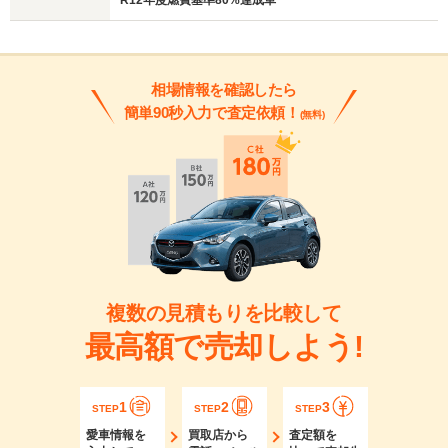
相場情報を確認したら
簡単90秒入力で査定依頼！
(無料)
複数の見積もりを比較して
最高額で売却しよう!
1
2
3
STEP
STEP
STEP
愛車情報を
買取店から
査定額を