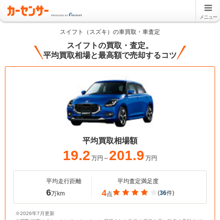
メニュー
スイフト（スズキ）の車買取・車査定
スイフトの買取・査定。
平均買取相場と最高額で売却するコツ
平均買取相場額
19.2
201.9
万円～
万円
平均走行距離
平均査定満足度
6
4
(
36
件)
万km
点
※2026年7月更新