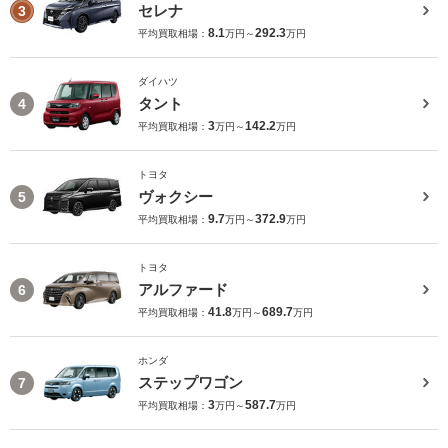
セレナ
3
8.1
292.3
平均買取相場：
万円～
万円
ダイハツ
タント
4
3
142.2
平均買取相場：
万円～
万円
トヨタ
ヴォクシー
5
9.7
372.9
平均買取相場：
万円～
万円
トヨタ
アルファード
6
41.8
689.7
平均買取相場：
万円～
万円
ホンダ
ステップワゴン
7
3
587.7
平均買取相場：
万円～
万円