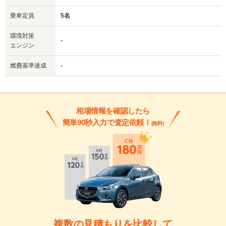
乗車定員
5名
環境対策
-
エンジン
燃費基準達成
-
相場情報を確認したら
簡単90秒入力で査定依頼！
(無料)
複数の見積もりを比較して