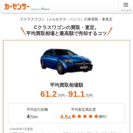
メニュー
Cクラスワゴン（メルセデス・ベンツ）の車買取・車査定
Cクラスワゴンの買取・査定。
平均買取相場と最高額で売却するコツ
平均買取相場額
61.2
91.1
万円～
万円
平均走行距離
平均査定満足度
4
4.5
(
8
件)
万km
点
※2026年7月更新