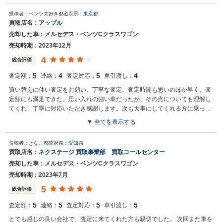
この度は、弊社とのお取引を頂きまして誠に有難う御座いました。 こ
投稿者：ベンツ大好き
都道府県：
東京都
れ程の高評価を頂きました事は、買取冥利に尽きます。 まだまだ精進
買取店名：
アップル
致しますので、これからも末永いお付き合いを心よりお願い申し上げ
売却した車：メルセデス・ベンツCクラスワゴン
ます。 重ねまして、この度は誠にありがとうございました。
売却時期：2023年12月
4
総合評価
5
4
5
4
査定額：
連絡：
査定対応：
車引渡し：
買い替えに伴い査定をお願い、丁寧な査定、査定時間も思いのほか早く、査
定額にも満足できた。思い入れの強い車だったが、その点についても理解し
てくれ、丁寧に対応いただき感謝します。次も大事にしてくれる方に乗って
いただきたい。
▼ 全てを表示する
投稿者：きなこ
都道府県：
愛知県
買取店名：
ネクステージ 買取事業部 買取コールセンター
売却した車：メルセデス・ベンツCクラスワゴン
売却時期：2023年7月
5
総合評価
5
5
5
5
査定額：
連絡：
査定対応：
車引渡し：
とても感じの良い会社で、査定に来てくれた方も親切でした。 次回また車を