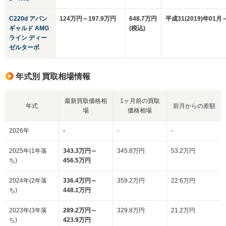
C220d アバン
124万円～197.9万円
648.7万円
平成31(2019)年01月
ギャルド AMG
(税込)
ライン ディー
ゼルターボ
年式別 買取相場情報
最新買取価格相
1ヶ月前の買取
年式
前月からの差額
場
価格相場
2026年
-
-
-
2025年(1年落
343.3万円～
345.8万円
53.2万円
ち)
456.5万円
2024年(2年落
336.4万円～
359.2万円
22.6万円
ち)
448.1万円
2023年(3年落
289.2万円～
329.8万円
21.2万円
ち)
423.9万円