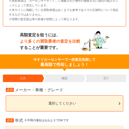
※買取相場は「カーセンサーネット」に掲載された物件の価格を元に独自の集計ロジ
ックによって算出しています。
※本サイトに掲載している買取相場はあくまでも参考でありその正確性について保証
するものではありません。
※実際の査定額は車の装備や状態によって異なります。
高額査定を狙うには、
より多くの買取業者の査定を比較
することが重要です。
今すぐカーセンサーで一括査定依頼して
最高額で売却しましょう！
入力
確認
完了
メーカー・車種・グレード
必須
選択してください
年式
必須
※不明の場合はおおよそでOKです