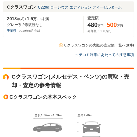
Cクラスワゴン
C220d ローレウス エディション ディーゼルターボ
査定額
2018
1.5
年式 /
万km未満
480
500
グレー系 / 修復歴なし
万円～
万円
千葉県
2019
年
6
月売却
売却額：
500
万円
Cクラスワゴンの実際の査定額一覧へ(8件)
クチコミ利用にあたっての注意事項
Cクラスワゴン(メルセデス・ベンツ)の買取・売
却・査定の参考情報
Cクラスワゴンの基本スペック
全長4.76m〜4.79m
全高1.46m