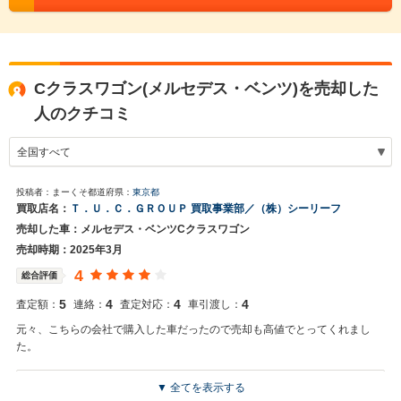
Cクラスワゴン(メルセデス・ベンツ)を売却した
人のクチコミ
投稿者：まーくそ
都道府県：
東京都
買取店名：
Ｔ．Ｕ．Ｃ．ＧＲＯＵＰ 買取事業部／（株）シーリーフ
売却した車：メルセデス・ベンツCクラスワゴン
売却時期：2025年3月
4
総合評価
5
4
4
4
査定額：
連絡：
査定対応：
車引渡し：
元々、こちらの会社で購入した車だったので売却も高値でとってくれまし
た。
▼ 全てを表示する
買取店からの返信