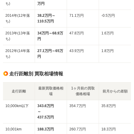
ち)
万円
2014年(12年落
38.2万円～
71.1万円
-0.5万円
ち)
110.5万円
2013年(13年落
34万円～68.9万
47.8万円
1.6万円
ち)
円
2012年(14年落
27.1万円～65万
43.9万円
1.8万円
ち)
円
走行距離別 買取相場情報
最新買取価格相
1ヶ月前の買取
走行距離
前月からの差額
場
価格相場
10,000km以下
343.6万円
354.7万円
35.8万円
～
437.5万円
10,001km
188.3万円
260.7万円
18.3万円