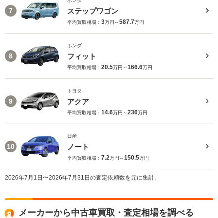
ホンダ
ステップワゴン
7
3
587.7
平均買取相場：
万円～
万円
ホンダ
フィット
8
20.5
166.6
平均買取相場：
万円～
万円
トヨタ
アクア
9
14.6
236
平均買取相場：
万円～
万円
日産
ノート
10
7.2
150.5
平均買取相場：
万円～
万円
2026年7月1日〜2026年7月31日の査定依頼数を元に集計。
メーカーから中古車買取・査定相場を調べる