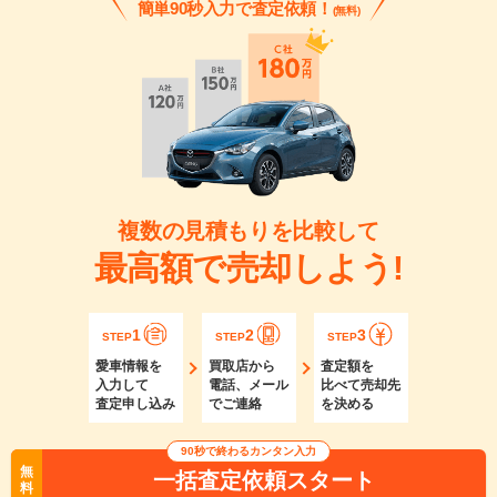
簡単90秒入力で査定依頼！
(無料)
複数の見積もりを比較して
最高額で売却しよう!
1
2
3
STEP
STEP
STEP
愛車情報を
買取店から
査定額を
入力して
電話、メール
比べて売却先
査定申し込み
でご連絡
を決める
90秒で終わるカンタン入力
無
一括査定依頼スタート
料