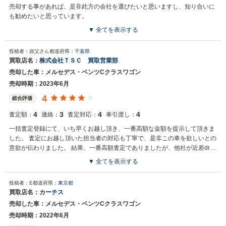
売却する事があれば、是非此方の会社を選びたいと思いますし、知り合いに
も勧めたいと思っています。
▼ 全てを表示する
買取店からの返信
投稿者：叔父さん
都道府県：
千葉県
お世話になっております。 株式会社ネクステージでございます。 この
買取店名：
株式会社ＴＳＣ 買取営業部
度はネクステージをご利用いただきまして誠にありがとうございまし
売却した車：メルセデス・ベンツCクラスワゴン
た。 弊社スタッフの接客をお褒め頂き光栄です。 今後もご満足いただ
けるよう精進してまいります。 スタッフ一同、またのご利用お待ちし
売却時期：2023年6月
ております。
4
総合評価
4
3
4
4
査定額：
連絡：
査定対応：
車引渡し：
一括査定登録にて、いち早くお越し頂き、一番高額な金額を提示して頂きま
した。 査定にお越し頂いた担当者の対応も丁寧で、是非この車を欲しいとの
意欲が伝わりました。 結果、一番高額査定でありましたが、他社が近差drの
同額提示なら、この会社に売却したいと感じました。
▼ 全てを表示する
投稿者：E
都道府県：
東京都
買取店名：
カーチス
売却した車：メルセデス・ベンツCクラスワゴン
売却時期：2022年6月