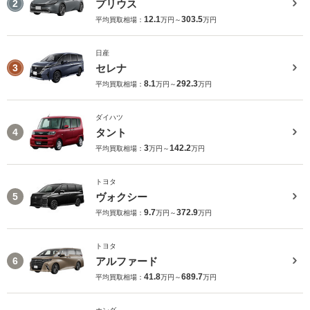
プリウス
2
12.1
303.5
平均買取相場：
万円～
万円
日産
セレナ
3
8.1
292.3
平均買取相場：
万円～
万円
ダイハツ
タント
4
3
142.2
平均買取相場：
万円～
万円
トヨタ
ヴォクシー
5
9.7
372.9
平均買取相場：
万円～
万円
トヨタ
アルファード
6
41.8
689.7
平均買取相場：
万円～
万円