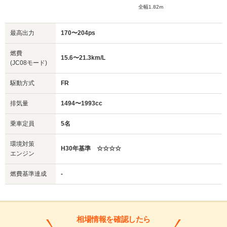
全幅1.82m
最高出力
170〜204ps
燃費
15.6〜21.3km/L
(JC08モード)
駆動方式
FR
排気量
1494〜1993cc
乗車定員
5名
環境対策
H30年基準 ☆☆☆☆
エンジン
燃費基準達成
-
相場情報を確認したら