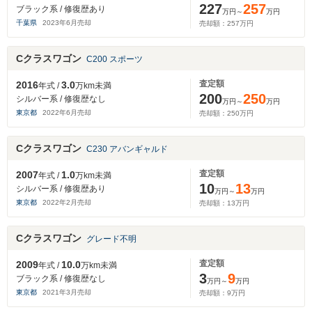
227
257
ブラック系 / 修復歴あり
万円～
万円
千葉県
2023
年
6
月売却
売却額：
257
万円
Cクラスワゴン
C200 スポーツ
査定額
2016
3.0
年式 /
万km未満
200
250
シルバー系 / 修復歴なし
万円～
万円
東京都
2022
年
6
月売却
売却額：
250
万円
Cクラスワゴン
C230 アバンギャルド
査定額
2007
1.0
年式 /
万km未満
10
13
シルバー系 / 修復歴あり
万円～
万円
東京都
2022
年
2
月売却
売却額：
13
万円
Cクラスワゴン
グレード不明
査定額
2009
10.0
年式 /
万km未満
3
9
ブラック系 / 修復歴なし
万円～
万円
東京都
2021
年
3
月売却
売却額：
9
万円