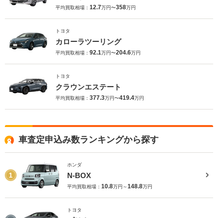
12.7
358
平均買取相場：
万円〜
万円
トヨタ
カローラツーリング
92.1
204.6
平均買取相場：
万円〜
万円
トヨタ
クラウンエステート
377.3
419.4
平均買取相場：
万円〜
万円
車査定申込み数ランキングから探す
ホンダ
N-BOX
1
10.8
148.8
平均買取相場：
万円～
万円
トヨタ