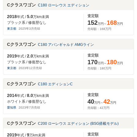
Cクラスワゴン
C180 ローレウス エディション
査定額
2018
5.0
年式 /
万km未満
152
168
ブラック系 / 修復歴なし
万円～
万円
東京都
2025
年
3
月売却
売却額：
168
万円
Cクラスワゴン
C180 アバンギャルド AMGライン
査定額
2019
2.0
年式 /
万km未満
170
180
ブラック系 / 修復歴なし
万円～
万円
東京都
2023
年
12
月売却
売却額：
180
万円
Cクラスワゴン
C180 エディションC
査定額
2014
8.0
年式 /
万km未満
40
42
ホワイト系 / 修復歴なし
万円～
万円
愛知県
2023
年
7
月売却
売却額：
42
万円
Cクラスワゴン
C200 ローレウス エディション (BSG搭載モデル)
査定額
2019
9
年式 /
万km未満