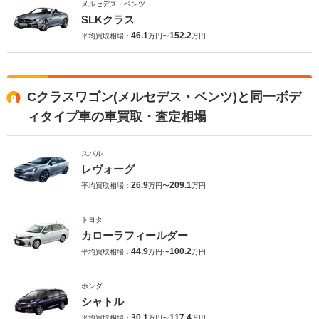
メルセデス・ベンツ
SLKクラス
46.1
152.2
平均買取相場：
万円〜
万円
Cクラスワゴン(メルセデス・ベンツ)と同一ボデ
ィタイプ車の車買取・査定相場
スバル
レヴォーグ
26.9
209.1
平均買取相場：
万円〜
万円
トヨタ
カローラフィールダー
44.9
100.2
平均買取相場：
万円〜
万円
ホンダ
シャトル
30.1
117.4
平均買取相場：
万円〜
万円