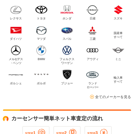
レクサス
トヨタ
ホンダ
日産
スズキ
国産車
すべて
ダイハツ
マツダ
スバル
三菱
メルセデス
BMW
フォルクス
アウディ
ミニ
・ベンツ
ワーゲン
輸入車
すべて
ポルシェ
ボルボ
プジョー
ランド
ローバー
全てのメーカーを見る
カーセンサー簡単ネット車査定の流れ
1
2
3
STEP
STEP
STEP