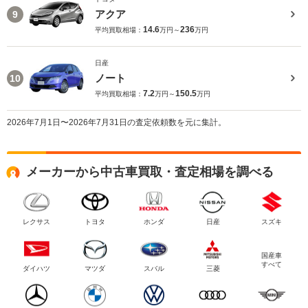
アクア
9
14.6
236
平均買取相場：
万円～
万円
日産
ノート
10
7.2
150.5
平均買取相場：
万円～
万円
2026年7月1日〜2026年7月31日の査定依頼数を元に集計。
メーカーから中古車買取・査定相場を調べる
レクサス
トヨタ
ホンダ
日産
スズキ
国産車
すべて
ダイハツ
マツダ
スバル
三菱