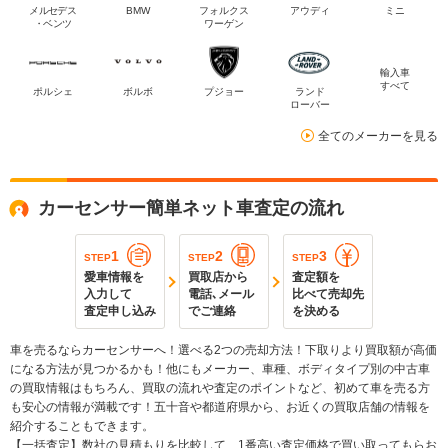
メルセデス
BMW
フォルクス
アウディ
ミニ
・ベンツ
ワーゲン
輸入車
すべて
ポルシェ
ボルボ
プジョー
ランド
ローバー
全てのメーカーを見る
カーセンサー簡単ネット車査定の流れ
1
2
3
STEP
STEP
STEP
愛車情報を
買取店から
査定額を
入力して
電話､メール
比べて売却先
査定申し込み
でご連絡
を決める
車を売るならカーセンサーへ！選べる2つの売却方法！下取りより買取額が高価
になる方法が見つかるかも！他にもメーカー、車種、ボディタイプ別の中古車
の買取情報はもちろん、買取の流れや査定のポイントなど、初めて車を売る方
も安心の情報が満載です！五十音や都道府県から、お近くの買取店舗の情報を
紹介することもできます。
【一括査定】数社の見積もりを比較して、1番高い査定価格で買い取ってもらお