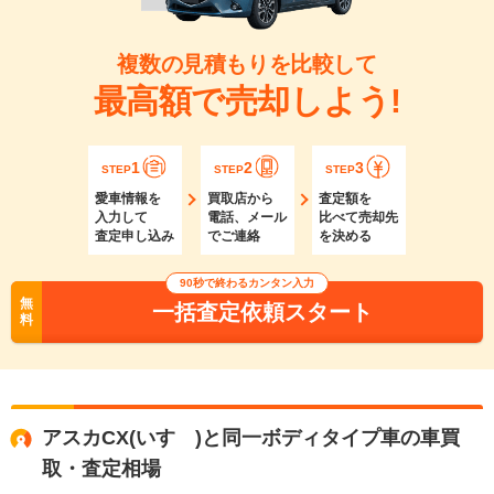
複数の見積もりを比較して
最高額で売却しよう!
1
2
3
STEP
STEP
STEP
愛車情報を
買取店から
査定額を
入力して
電話、メール
比べて売却先
査定申し込み
でご連絡
を決める
90秒で終わるカンタン入力
無
一括査定依頼スタート
料
アスカCX(いすゞ)と同一ボディタイプ車の車買
取・査定相場