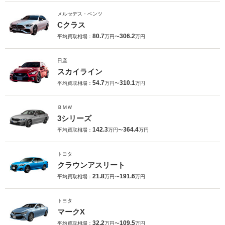
メルセデス・ベンツ
Cクラス
80.7
306.2
平均買取相場：
万円〜
万円
日産
スカイライン
54.7
310.1
平均買取相場：
万円〜
万円
ＢＭＷ
3シリーズ
142.3
364.4
平均買取相場：
万円〜
万円
トヨタ
クラウンアスリート
21.8
191.6
平均買取相場：
万円〜
万円
トヨタ
マークX
32.2
109.5
平均買取相場：
万円〜
万円