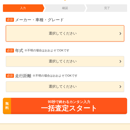
入力
確認
完了
メーカー・車種・グレード
必須
選択してください
年式
必須
※不明の場合はおおよそでOKです
選択してください
走行距離
必須
※不明の場合はおおよそでOKです
選択してください
90
秒で終わるカンタン入力
無
一括査定スタート
料