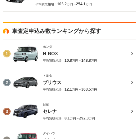
103.2
254.1
平均買取相場：
万円〜
万円
車査定申込み数ランキングから探す
ホンダ
N-BOX
1
10.8
148.8
平均買取相場：
万円～
万円
トヨタ
プリウス
2
12.1
303.5
平均買取相場：
万円～
万円
日産
セレナ
3
8.1
292.3
平均買取相場：
万円～
万円
ダイハツ