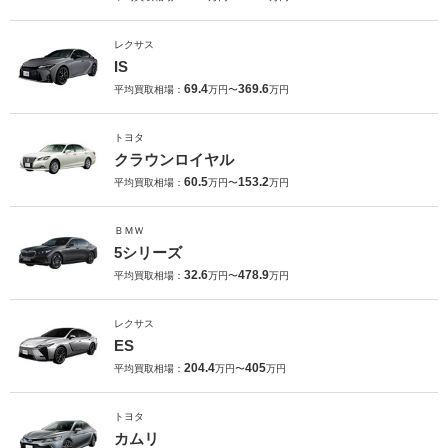
レクサス
IS
69.4
369.6
平均買取相場：
万円〜
万円
トヨタ
クラウンロイヤル
60.5
153.2
平均買取相場：
万円〜
万円
ＢＭＷ
5シリーズ
32.6
478.9
平均買取相場：
万円〜
万円
レクサス
ES
204.4
405
平均買取相場：
万円〜
万円
トヨタ
カムリ