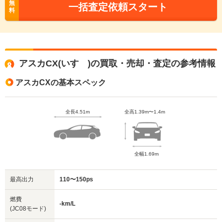
無
一括査定依頼スタート
料
アスカCX(いすゞ)の買取・売却・査定の参考情報
アスカCXの基本スペック
全長4.51m
全高1.39m〜1.4m
全幅1.69m
最高出力
110〜150ps
燃費
-km/L
(JC08モード)