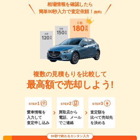
相場情報を確認したら
簡単90秒入力で査定依頼！
(無料)
複数の見積もりを比較して
最高額で売却しよう!
1
2
3
STEP
STEP
STEP
愛車情報を
買取店から
査定額を
入力して
電話、メール
比べて売却先
査定申し込み
でご連絡
を決める
90秒で終わるカンタン入力