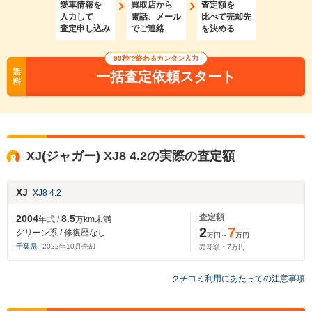
愛車情報を
買取店から
査定額を
入力して
電話、メール
比べて売却先
査定申し込み
でご連絡
を決める
90秒で終わるカンタン入力
無
一括査定依頼スタート
料
XJ(ジャガー) XJ8 4.2の実際の査定額
XJ
XJ8 4.2
査定額
2004
8.5
年式 /
万km未満
2
7
グリーン系 / 修復歴なし
万円～
万円
千葉県
2022
年
10
月売却
売却額：
7
万円
クチコミ利用にあたっての注意事項