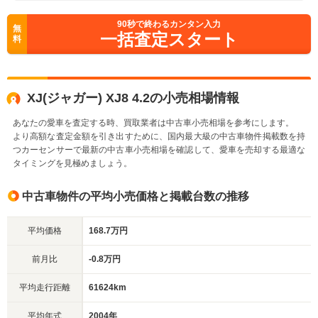
90
秒で終わるカンタン入力
無
一括査定スタート
料
XJ(ジャガー) XJ8 4.2の小売相場情報
あなたの愛車を査定する時、買取業者は中古車小売相場を参考にします。
より高額な査定金額を引き出すために、国内最大級の中古車物件掲載数を持
つカーセンサーで最新の中古車小売相場を確認して、愛車を売却する最適な
タイミングを見極めましょう。
中古車物件の平均小売価格と掲載台数の推移
平均価格
168.7万円
前月比
-0.8万円
平均走行距離
61624km
平均年式
2004年