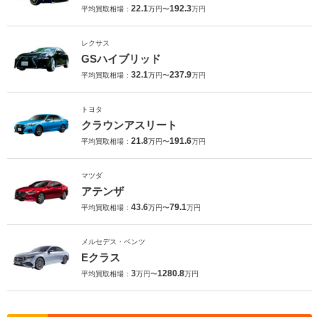
22.1
192.3
平均買取相場：
万円〜
万円
レクサス
GSハイブリッド
32.1
237.9
平均買取相場：
万円〜
万円
トヨタ
クラウンアスリート
21.8
191.6
平均買取相場：
万円〜
万円
マツダ
アテンザ
43.6
79.1
平均買取相場：
万円〜
万円
メルセデス・ベンツ
Eクラス
3
1280.8
平均買取相場：
万円〜
万円