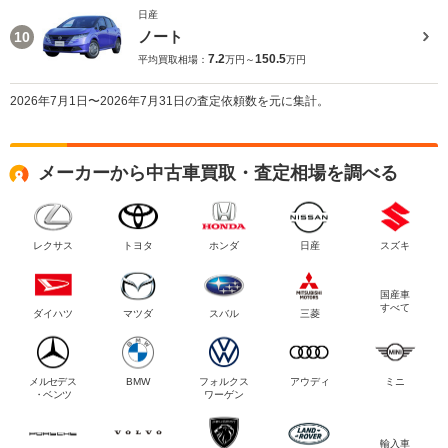
日産
ノート
10
7.2
150.5
平均買取相場：
万円～
万円
2026年7月1日〜2026年7月31日の査定依頼数を元に集計。
メーカーから中古車買取・査定相場を調べる
レクサス
トヨタ
ホンダ
日産
スズキ
国産車
すべて
ダイハツ
マツダ
スバル
三菱
メルセデス
BMW
フォルクス
アウディ
ミニ
・ベンツ
ワーゲン
輸入車