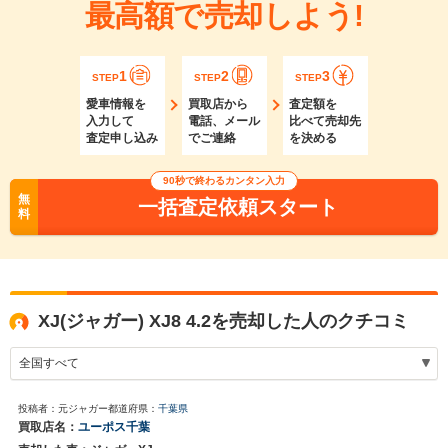
最高額で売却しよう!
1
2
3
STEP
STEP
STEP
愛車情報を
買取店から
査定額を
入力して
電話、メール
比べて売却先
査定申し込み
でご連絡
を決める
90秒で終わるカンタン入力
無
一括査定依頼スタート
料
XJ(ジャガー) XJ8 4.2を売却した人のクチコミ
投稿者：元ジャガー
都道府県：
千葉県
買取店名：
ユーポス千葉