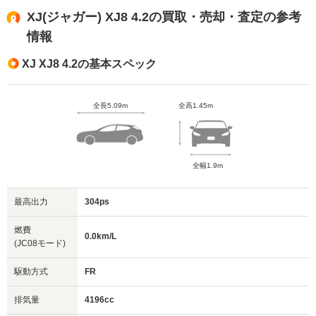
XJ(ジャガー) XJ8 4.2の買取・売却・査定の参考
情報
XJ XJ8 4.2の基本スペック
全長5.09m
全高1.45m
全幅1.9m
最高出力
304ps
燃費
0.0km/L
(JC08モード)
駆動方式
FR
排気量
4196cc