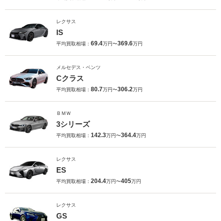
レクサス
IS
69.4
369.6
平均買取相場：
万円〜
万円
メルセデス・ベンツ
Cクラス
80.7
306.2
平均買取相場：
万円〜
万円
ＢＭＷ
3シリーズ
142.3
364.4
平均買取相場：
万円〜
万円
レクサス
ES
204.4
405
平均買取相場：
万円〜
万円
レクサス
GS