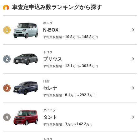
車査定申込み数ランキングから探す
ホンダ
N-BOX
1
10.8
148.8
平均買取相場：
万円～
万円
トヨタ
プリウス
2
12.1
303.5
平均買取相場：
万円～
万円
日産
セレナ
3
8.1
292.3
平均買取相場：
万円～
万円
ダイハツ
タント
4
3
142.2
平均買取相場：
万円～
万円
トヨタ