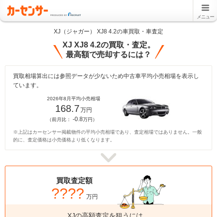
メニュー
XJ（ジャガー） XJ8 4.2の車買取・車査定
XJ XJ8 4.2の買取・査定。
最高額で売却するには？
買取相場算出には参照データが少ないため中古車平均小売相場を表示し
ています。
2026年8月平均小売相場
168.7
万円
-0.8
（前月比：
万円）
※上記はカーセンサー掲載物件の平均小売相場であり、査定相場ではありません。一般
的に、査定価格は小売価格より低くなります。
買取査定額
????
万円
XJの高額査定を狙うには、