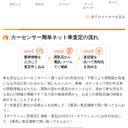
すべて
ポルシェ
ボルボ
プジョー
ランド
ローバー
全てのメーカーを見る
カーセンサー簡単ネット車査定の流れ
1
2
3
STEP
STEP
STEP
愛車情報を
買取店から
査定額を
入力して
電話､メール
比べて売却先
査定申し込み
でご連絡
を決める
車を売るならカーセンサーへ！選べる2つの売却方法！下取りより買取額が高価
になる方法が見つかるかも！他にもメーカー、車種、ボディタイプ別の中古車
の買取情報はもちろん、買取の流れや査定のポイントなど、初めて車を売る方
も安心の情報が満載です！五十音や都道府県から、お近くの買取店舗の情報を
紹介することもできます。
【一括査定】数社の見積もりを比較して、1番高い査定価格で買い取ってもらお
う！
【オークション型査定】連絡・査定は1社だけ！オークションにお任せ出品し
て、1番高い査定価格で買い取ってもらおう！