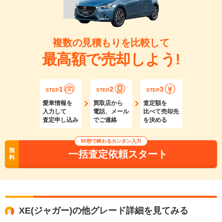
複数の見積もりを比較して
最高額で売却しよう!
1
2
3
STEP
STEP
STEP
愛車情報を
買取店から
査定額を
入力して
電話、メール
比べて売却先
査定申し込み
でご連絡
を決める
90秒で終わるカンタン入力
無
一括査定依頼スタート
料
XE(ジャガー)の他グレード詳細を見てみる