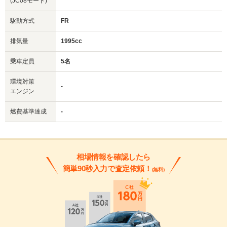
(JC08モード)
駆動方式
FR
排気量
1995cc
乗車定員
5名
環境対策
-
エンジン
燃費基準達成
-
相場情報を確認したら
簡単90秒入力で査定依頼！
(無料)