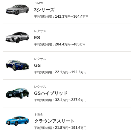
ＢＭＷ
3シリーズ
142.3
364.4
平均買取相場：
万円〜
万円
レクサス
ES
204.4
405
平均買取相場：
万円〜
万円
レクサス
GS
22.1
192.3
平均買取相場：
万円〜
万円
レクサス
GSハイブリッド
32.1
237.9
平均買取相場：
万円〜
万円
トヨタ
クラウンアスリート
21.8
191.6
平均買取相場：
万円〜
万円