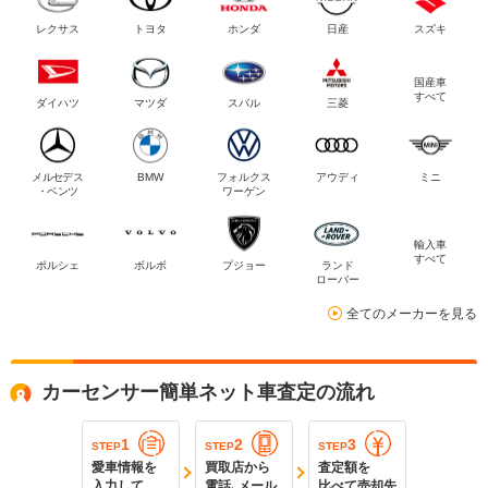
レクサス
トヨタ
ホンダ
日産
スズキ
国産車
すべて
ダイハツ
マツダ
スバル
三菱
メルセデス
BMW
フォルクス
アウディ
ミニ
・ベンツ
ワーゲン
輸入車
すべて
ポルシェ
ボルボ
プジョー
ランド
ローバー
全てのメーカーを見る
カーセンサー簡単ネット車査定の流れ
1
2
3
STEP
STEP
STEP
愛車情報を
買取店から
査定額を
入力して
電話､メール
比べて売却先