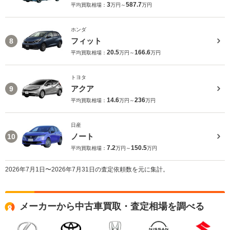
3
587.7
平均買取相場：
万円～
万円
ホンダ
フィット
8
20.5
166.6
平均買取相場：
万円～
万円
トヨタ
アクア
9
14.6
236
平均買取相場：
万円～
万円
日産
ノート
10
7.2
150.5
平均買取相場：
万円～
万円
2026年7月1日〜2026年7月31日の査定依頼数を元に集計。
メーカーから中古車買取・査定相場を調べる