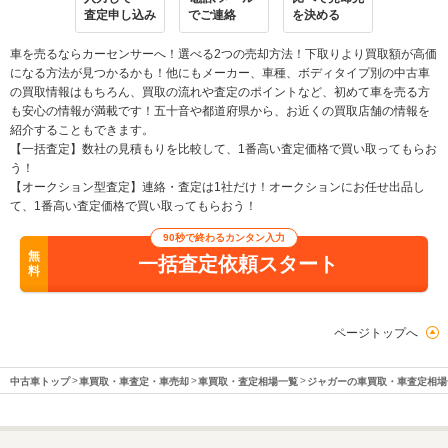
査定申し込み
でご連絡
を決める
車を売るならカーセンサーへ！選べる2つの売却方法！下取りより買取額が高価
になる方法が見つかるかも！他にもメーカー、車種、ボディタイプ別の中古車
の買取情報はもちろん、買取の流れや査定のポイントなど、初めて車を売る方
も安心の情報が満載です！五十音や都道府県から、お近くの買取店舗の情報を
紹介することもできます。
【一括査定】数社の見積もりを比較して、1番高い査定価格で買い取ってもらお
う！
【オークション型査定】連絡・査定は1社だけ！オークションにお任せ出品し
て、1番高い査定価格で買い取ってもらおう！
90秒で終わるカンタン入力
無
一括査定依頼スタート
料
ページトップへ
中古車トップ
車買取・車査定・車売却
車買取・査定相場一覧
ジャガーの車買取・車査定相場