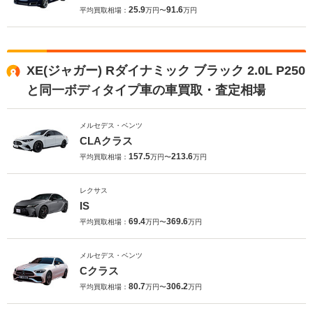
25.9
91.6
平均買取相場：
万円〜
万円
XE(ジャガー) Rダイナミック ブラック 2.0L P250
と同一ボディタイプ車の車買取・査定相場
メルセデス・ベンツ
CLAクラス
157.5
213.6
平均買取相場：
万円〜
万円
レクサス
IS
69.4
369.6
平均買取相場：
万円〜
万円
メルセデス・ベンツ
Cクラス
80.7
306.2
平均買取相場：
万円〜
万円