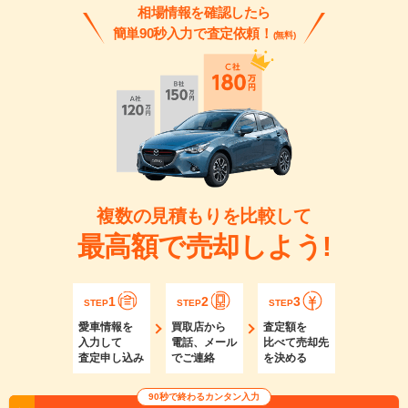
相場情報を確認したら
簡単90秒入力で査定依頼！
(無料)
複数の見積もりを比較して
最高額で売却しよう!
1
2
3
STEP
STEP
STEP
愛車情報を
買取店から
査定額を
入力して
電話、メール
比べて売却先
査定申し込み
でご連絡
を決める
90秒で終わるカンタン入力