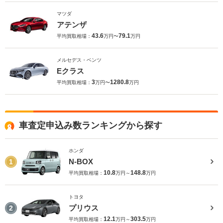
マツダ
アテンザ
43.6
79.1
平均買取相場：
万円〜
万円
メルセデス・ベンツ
Eクラス
3
1280.8
平均買取相場：
万円〜
万円
車査定申込み数ランキングから探す
ホンダ
N-BOX
1
10.8
148.8
平均買取相場：
万円～
万円
トヨタ
プリウス
2
12.1
303.5
平均買取相場：
万円～
万円