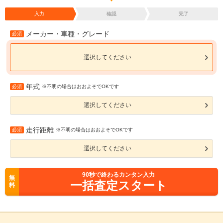
入力
確認
完了
メーカー・車種・グレード
必須
選択してください
年式
必須
※不明の場合はおおよそでOKです
選択してください
走行距離
必須
※不明の場合はおおよそでOKです
選択してください
90
秒で終わるカンタン入力
無
一括査定スタート
料