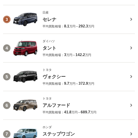
日産
セレナ
3
8.1
292.3
平均買取相場：
万円～
万円
ダイハツ
タント
4
3
142.2
平均買取相場：
万円～
万円
トヨタ
ヴォクシー
5
9.7
372.9
平均買取相場：
万円～
万円
トヨタ
アルファード
6
41.8
689.7
平均買取相場：
万円～
万円
ホンダ
ステップワゴン
7