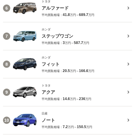
トヨタ
アルファード
6
41.8
689.7
平均買取相場：
万円～
万円
ホンダ
ステップワゴン
7
3
587.7
平均買取相場：
万円～
万円
ホンダ
フィット
8
20.5
166.6
平均買取相場：
万円～
万円
トヨタ
アクア
9
14.6
236
平均買取相場：
万円～
万円
日産
ノート
10
7.2
150.5
平均買取相場：
万円～
万円