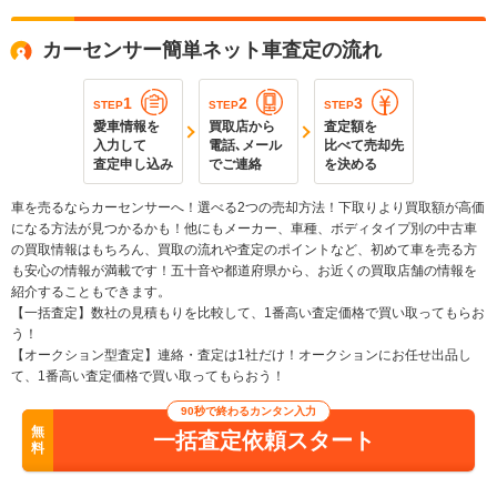
カーセンサー簡単ネット車査定の流れ
1
2
3
STEP
STEP
STEP
愛車情報を
買取店から
査定額を
入力して
電話､メール
比べて売却先
査定申し込み
でご連絡
を決める
車を売るならカーセンサーへ！選べる2つの売却方法！下取りより買取額が高価
になる方法が見つかるかも！他にもメーカー、車種、ボディタイプ別の中古車
の買取情報はもちろん、買取の流れや査定のポイントなど、初めて車を売る方
も安心の情報が満載です！五十音や都道府県から、お近くの買取店舗の情報を
紹介することもできます。
【一括査定】数社の見積もりを比較して、1番高い査定価格で買い取ってもらお
う！
【オークション型査定】連絡・査定は1社だけ！オークションにお任せ出品し
て、1番高い査定価格で買い取ってもらおう！
90秒で終わるカンタン入力
無
一括査定依頼スタート
料