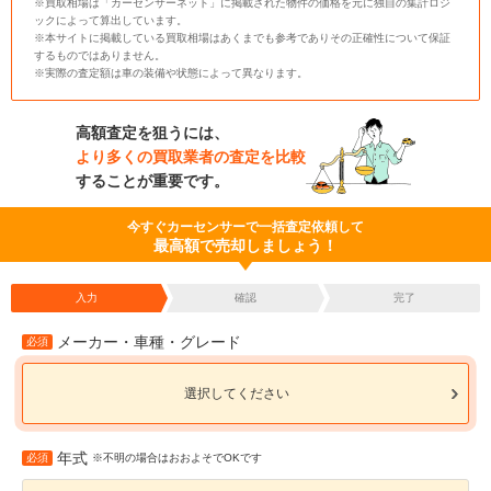
※買取相場は「カーセンサーネット」に掲載された物件の価格を元に独自の集計ロジ
ックによって算出しています。
※本サイトに掲載している買取相場はあくまでも参考でありその正確性について保証
するものではありません。
※実際の査定額は車の装備や状態によって異なります。
高額査定を狙うには、
より多くの買取業者の査定を比較
することが重要です。
今すぐカーセンサーで一括査定依頼して
最高額で売却しましょう！
入力
確認
完了
メーカー・車種・グレード
必須
選択してください
年式
必須
※不明の場合はおおよそでOKです