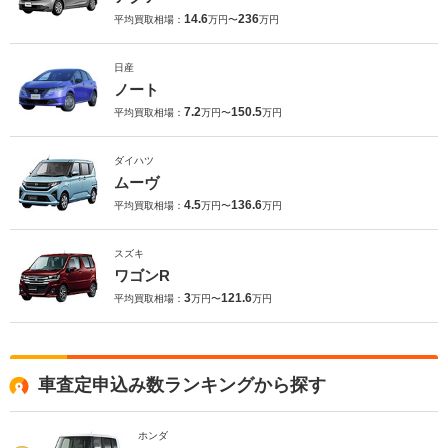
14.6
236
平均買取相場：
万円〜
万円
日産
ノート
7.2
150.5
平均買取相場：
万円〜
万円
ダイハツ
ムーヴ
4.5
136.6
平均買取相場：
万円〜
万円
スズキ
ワゴンR
3
121.6
平均買取相場：
万円〜
万円
車査定申込み数ランキングから探す
ホンダ