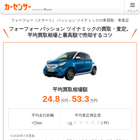
メニュー
フォーフォー（スマート） パッション ツイナミックの車買取・車査定
フォーフォー パッション ツイナミックの買取・査定。
平均買取相場と最高額で売却するコツ
平均買取相場額
24.8
53.3
万円～
万円
平均走行距離
平均査定満足度
-
-
(-件)
万km
点
※2026年7月更新