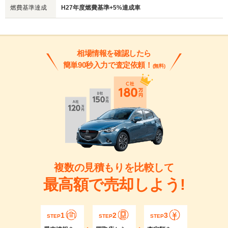
燃費基準達成
H27年度燃費基準+5%達成車
相場情報を確認したら
簡単90秒入力で査定依頼！
(無料)
複数の見積もりを比較して
最高額で売却しよう!
1
2
3
STEP
STEP
STEP