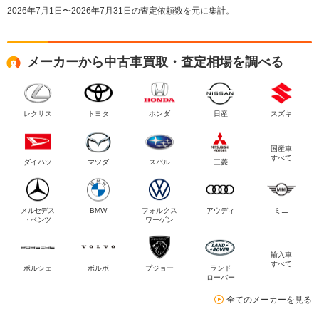
2026年7月1日〜2026年7月31日の査定依頼数を元に集計。
メーカーから中古車買取・査定相場を調べる
レクサス
トヨタ
ホンダ
日産
スズキ
国産車
すべて
ダイハツ
マツダ
スバル
三菱
メルセデス
BMW
フォルクス
アウディ
ミニ
・ベンツ
ワーゲン
輸入車
すべて
ポルシェ
ボルボ
プジョー
ランド
ローバー
全てのメーカーを見る