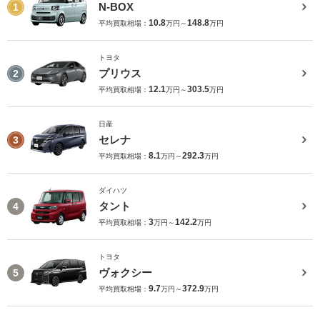
N-BOX
1
10.8
148.8
平均買取相場：
万円～
万円
トヨタ
プリウス
2
12.1
303.5
平均買取相場：
万円～
万円
日産
セレナ
3
8.1
292.3
平均買取相場：
万円～
万円
ダイハツ
タント
4
3
142.2
平均買取相場：
万円～
万円
トヨタ
ヴォクシー
5
9.7
372.9
平均買取相場：
万円～
万円