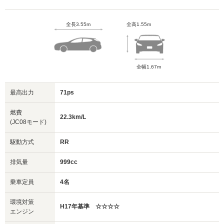
全長3.55m
全高1.55m
全幅1.67m
最高出力
71ps
燃費
22.3km/L
(JC08モード)
駆動方式
RR
排気量
999cc
乗車定員
4名
環境対策
H17年基準 ☆☆☆☆
エンジン