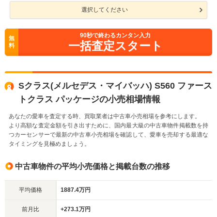
選択してください
90
秒で終わるカンタン入力
無
一括査定スタート
料
Sクラス(メルセデス・マイバッハ) S560 ファース
トクラス パッケージの小売相場情報
あなたの愛車を査定する時、買取業者は中古車小売相場を参考にします。
より高額な査定金額を引き出すために、国内最大級の中古車物件掲載数を持
つカーセンサーで最新の中古車小売相場を確認して、愛車を売却する最適な
タイミングを見極めましょう。
中古車物件の平均小売価格と掲載台数の推移
平均価格
1887.4万円
前月比
+273.1万円