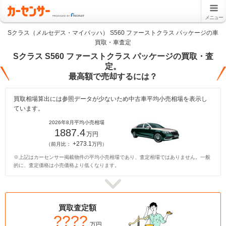
メニュー
Sクラス（メルセデス・マイバッハ） S560 ファーストクラス パッケージの車
買取・車査定
Sクラス S560 ファーストクラス パッケージの買取・査
定。
最高額で売却するには？
買取相場算出には参照データが少ないため中古車平均小売相場を表示し
ています。
2026年8月平均小売相場
1887.4
万円
+273.1
（前月比：
万円）
※上記はカーセンサー掲載物件の平均小売相場であり、査定相場ではありません。一般
的に、査定価格は小売価格より低くなります。
買取査定額
????
万円