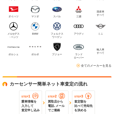
国産車
すべて
ダイハツ
マツダ
スバル
三菱
メルセデス
BMW
フォルクス
アウディ
ミニ
・ベンツ
ワーゲン
輸入車
すべて
ポルシェ
ボルボ
プジョー
ランド
ローバー
全てのメーカーを見る
カーセンサー簡単ネット車査定の流れ
1
2
3
STEP
STEP
STEP
愛車情報を
買取店から
査定額を
入力して
電話､メール
比べて売却先
査定申し込み
でご連絡
を決める