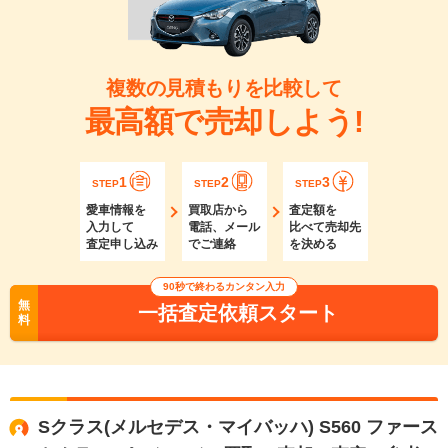
複数の見積もりを比較して
最高額で売却しよう!
1
2
3
STEP
STEP
STEP
愛車情報を
買取店から
査定額を
入力して
電話、メール
比べて売却先
査定申し込み
でご連絡
を決める
90秒で終わるカンタン入力
無
一括査定依頼スタート
料
Sクラス(メルセデス・マイバッハ) S560 ファース