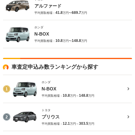
アルファード
41.8
689.7
平均買取相場：
万円〜
万円
ホンダ
N-BOX
10.8
148.8
平均買取相場：
万円〜
万円
車査定申込み数ランキングから探す
ホンダ
N-BOX
1
10.8
148.8
平均買取相場：
万円～
万円
トヨタ
プリウス
2
12.1
303.5
平均買取相場：
万円～
万円