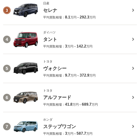
日産
セレナ
3
8.1
292.3
平均買取相場：
万円～
万円
ダイハツ
タント
4
3
142.2
平均買取相場：
万円～
万円
トヨタ
ヴォクシー
5
9.7
372.9
平均買取相場：
万円～
万円
トヨタ
アルファード
6
41.8
689.7
平均買取相場：
万円～
万円
ホンダ
ステップワゴン
7
3
587.7
平均買取相場：
万円～
万円