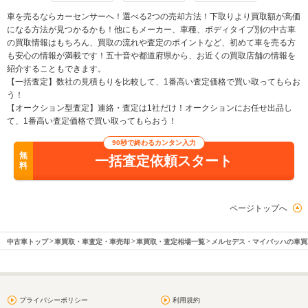
車を売るならカーセンサーへ！選べる2つの売却方法！下取りより買取額が高価
になる方法が見つかるかも！他にもメーカー、車種、ボディタイプ別の中古車
の買取情報はもちろん、買取の流れや査定のポイントなど、初めて車を売る方
も安心の情報が満載です！五十音や都道府県から、お近くの買取店舗の情報を
紹介することもできます。
【一括査定】数社の見積もりを比較して、1番高い査定価格で買い取ってもらお
う！
【オークション型査定】連絡・査定は1社だけ！オークションにお任せ出品し
て、1番高い査定価格で買い取ってもらおう！
90秒で終わるカンタン入力
無
一括査定依頼スタート
料
ページトップへ
中古車トップ
車買取・車査定・車売却
車買取・査定相場一覧
メルセデス・マイバッハの車買
プライバシーポリシー
利用規約