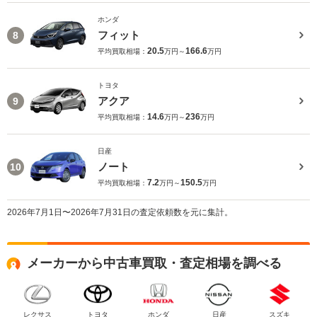
ホンダ
フィット
8
20.5
166.6
平均買取相場：
万円～
万円
トヨタ
アクア
9
14.6
236
平均買取相場：
万円～
万円
日産
ノート
10
7.2
150.5
平均買取相場：
万円～
万円
2026年7月1日〜2026年7月31日の査定依頼数を元に集計。
メーカーから中古車買取・査定相場を調べる
レクサス
トヨタ
ホンダ
日産
スズキ