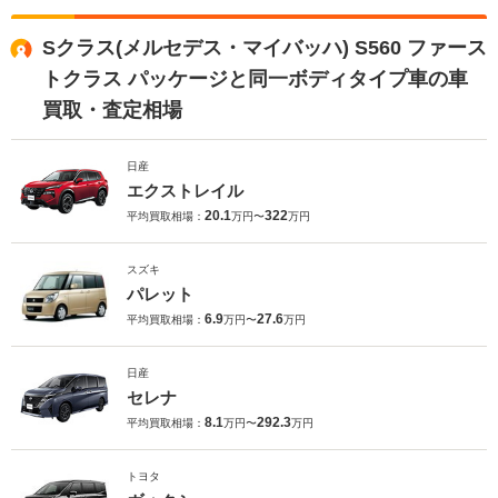
Sクラス(メルセデス・マイバッハ) S560 ファース
トクラス パッケージと同一ボディタイプ車の車
買取・査定相場
日産
エクストレイル
20.1
322
平均買取相場：
万円〜
万円
スズキ
パレット
6.9
27.6
平均買取相場：
万円〜
万円
日産
セレナ
8.1
292.3
平均買取相場：
万円〜
万円
トヨタ