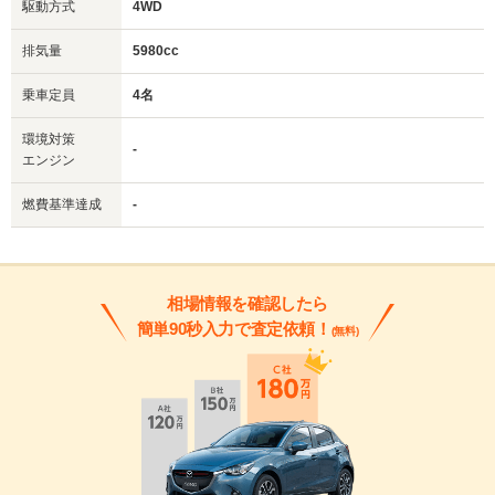
駆動方式
4WD
排気量
5980cc
乗車定員
4名
環境対策
-
エンジン
燃費基準達成
-
相場情報を確認したら
簡単90秒入力で査定依頼！
(無料)