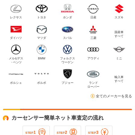
レクサス
トヨタ
ホンダ
日産
スズキ
国産車
すべて
ダイハツ
マツダ
スバル
三菱
メルセデス
BMW
フォルクス
アウディ
ミニ
・ベンツ
ワーゲン
輸入車
すべて
ポルシェ
ボルボ
プジョー
ランド
ローバー
全てのメーカーを見る
カーセンサー簡単ネット車査定の流れ
1
2
3
STEP
STEP
STEP