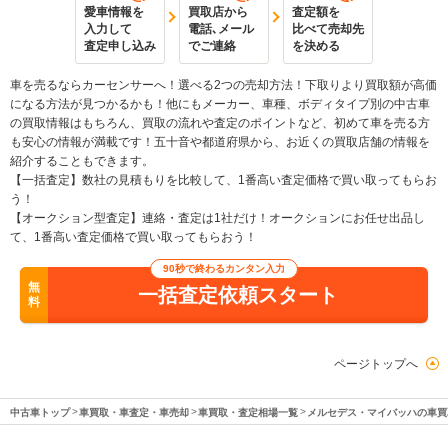
愛車情報を
買取店から
査定額を
入力して
電話､メール
比べて売却先
査定申し込み
でご連絡
を決める
車を売るならカーセンサーへ！選べる2つの売却方法！下取りより買取額が高価
になる方法が見つかるかも！他にもメーカー、車種、ボディタイプ別の中古車
の買取情報はもちろん、買取の流れや査定のポイントなど、初めて車を売る方
も安心の情報が満載です！五十音や都道府県から、お近くの買取店舗の情報を
紹介することもできます。
【一括査定】数社の見積もりを比較して、1番高い査定価格で買い取ってもらお
う！
【オークション型査定】連絡・査定は1社だけ！オークションにお任せ出品し
て、1番高い査定価格で買い取ってもらおう！
90秒で終わるカンタン入力
無
一括査定依頼スタート
料
ページトップへ
中古車トップ
車買取・車査定・車売却
車買取・査定相場一覧
メルセデス・マイバッハの車買