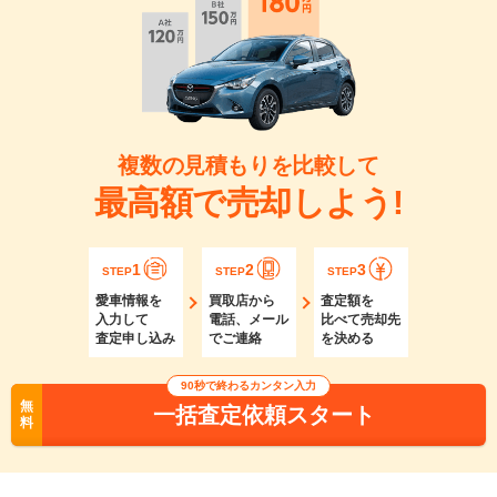
複数の見積もりを比較して
最高額で売却しよう!
1
2
3
STEP
STEP
STEP
愛車情報を
買取店から
査定額を
入力して
電話、メール
比べて売却先
査定申し込み
でご連絡
を決める
90秒で終わるカンタン入力
無
一括査定依頼スタート
料