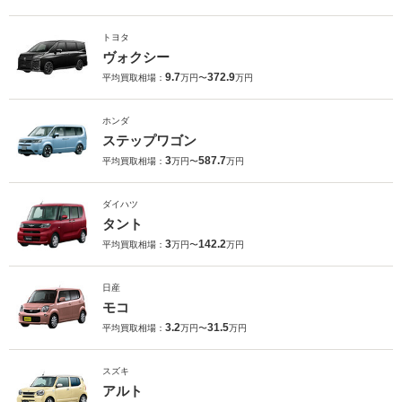
トヨタ
ヴォクシー
9.7
372.9
平均買取相場：
万円〜
万円
ホンダ
ステップワゴン
3
587.7
平均買取相場：
万円〜
万円
ダイハツ
タント
3
142.2
平均買取相場：
万円〜
万円
日産
モコ
3.2
31.5
平均買取相場：
万円〜
万円
スズキ
アルト