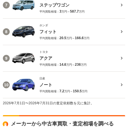
ステップワゴン
7
3
587.7
平均買取相場：
万円～
万円
ホンダ
フィット
8
20.5
166.6
平均買取相場：
万円～
万円
トヨタ
アクア
9
14.6
236
平均買取相場：
万円～
万円
日産
ノート
10
7.2
150.5
平均買取相場：
万円～
万円
2026年7月1日〜2026年7月31日の査定依頼数を元に集計。
メーカーから中古車買取・査定相場を調べる