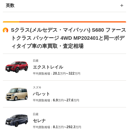
英数
Sクラス(メルセデス・マイバッハ) S680 ファース
トクラス パッケージ 4WD MP202401と同一ボデ
ィタイプ車の車買取・査定相場
日産
エクストレイル
20.1
322
平均買取相場：
万円〜
万円
スズキ
パレット
6.9
27.6
平均買取相場：
万円〜
万円
日産
セレナ
8.1
292.3
平均買取相場：
万円〜
万円