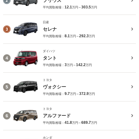
プリウス
2
12.1
303.5
平均買取相場：
万円～
万円
日産
セレナ
3
8.1
292.3
平均買取相場：
万円～
万円
ダイハツ
タント
4
3
142.2
平均買取相場：
万円～
万円
トヨタ
ヴォクシー
5
9.7
372.9
平均買取相場：
万円～
万円
トヨタ
アルファード
6
41.8
689.7
平均買取相場：
万円～
万円
ホンダ