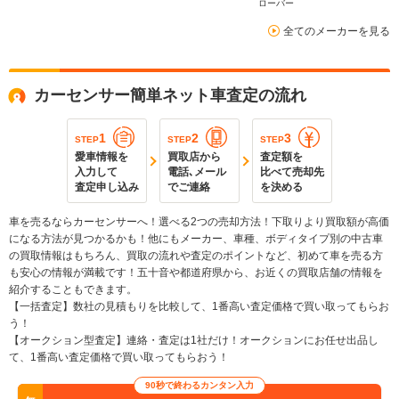
ローバー
全てのメーカーを見る
カーセンサー簡単ネット車査定の流れ
1
2
3
STEP
STEP
STEP
愛車情報を
買取店から
査定額を
入力して
電話､メール
比べて売却先
査定申し込み
でご連絡
を決める
車を売るならカーセンサーへ！選べる2つの売却方法！下取りより買取額が高価
になる方法が見つかるかも！他にもメーカー、車種、ボディタイプ別の中古車
の買取情報はもちろん、買取の流れや査定のポイントなど、初めて車を売る方
も安心の情報が満載です！五十音や都道府県から、お近くの買取店舗の情報を
紹介することもできます。
【一括査定】数社の見積もりを比較して、1番高い査定価格で買い取ってもらお
う！
【オークション型査定】連絡・査定は1社だけ！オークションにお任せ出品し
て、1番高い査定価格で買い取ってもらおう！
90秒で終わるカンタン入力