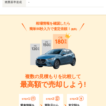
燃費基準達成
-
相場情報を確認したら
簡単90秒入力で査定依頼！
(無料)
複数の見積もりを比較して
最高額で売却しよう!
1
2
3
STEP
STEP
STEP
愛車情報を
買取店から
査定額を