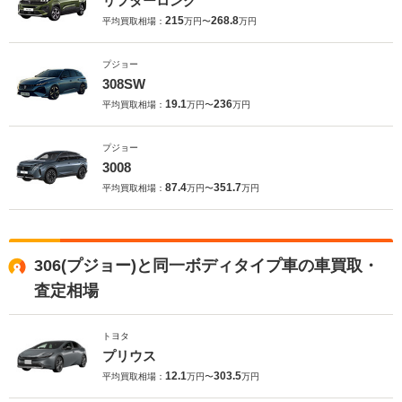
リフターロング
215
268.8
平均買取相場：
万円〜
万円
プジョー
308SW
19.1
236
平均買取相場：
万円〜
万円
プジョー
3008
87.4
351.7
平均買取相場：
万円〜
万円
306(プジョー)と同一ボディタイプ車の車買取・
査定相場
トヨタ
プリウス
12.1
303.5
平均買取相場：
万円〜
万円