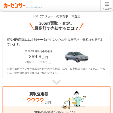
メニュー
306（プジョー）の車買取・車査定
306の買取・査定。
最高額で売却するには？
買取相場算出には参照データが少ないため中古車平均小売相場を表示し
ています。
2026年8月平均小売相場
269.9
万円
+76.0
（前月比：
万円）
※上記はカーセンサー掲載物件の平均小売相場であり、査定相場ではありません。一般
的に、査定価格は小売価格より低くなります。
買取査定額
????
万円
306の高額査定を狙うには、