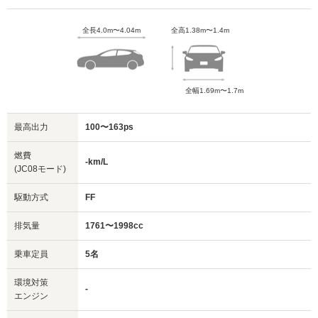
全長4.0m〜4.04m
全高1.38m〜1.4m
全幅1.69m〜1.7m
最高出力
100〜163ps
燃費
-km/L
(JC08モード)
駆動方式
FF
排気量
1761〜1998cc
乗車定員
5名
環境対策
-
エンジン