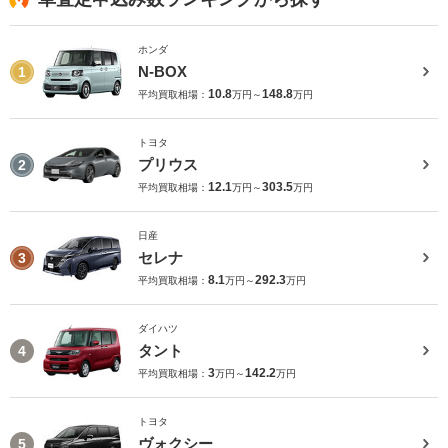
ホンダ
N-BOX
1
10.8
148.8
平均買取相場：
万円～
万円
トヨタ
プリウス
2
12.1
303.5
平均買取相場：
万円～
万円
日産
セレナ
3
8.1
292.3
平均買取相場：
万円～
万円
ダイハツ
タント
4
3
142.2
平均買取相場：
万円～
万円
トヨタ
ヴォクシー
5