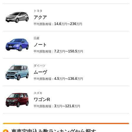
トヨタ
アクア
14.6
236
平均買取相場：
万円〜
万円
日産
ノート
7.2
150.5
平均買取相場：
万円〜
万円
ダイハツ
ムーヴ
4.5
136.6
平均買取相場：
万円〜
万円
スズキ
ワゴンR
3
121.6
平均買取相場：
万円〜
万円
車査定申込み数ランキングから探す