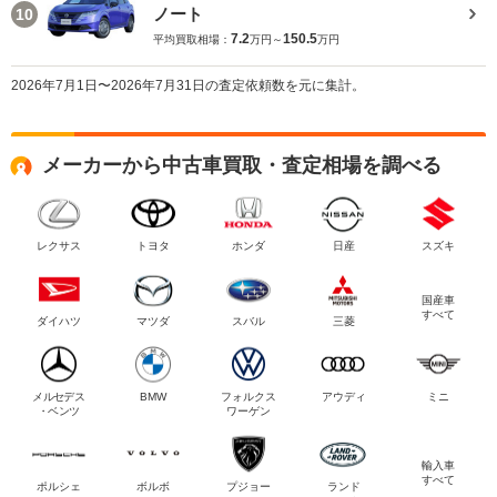
ノート
10
7.2
150.5
平均買取相場：
万円～
万円
2026年7月1日〜2026年7月31日の査定依頼数を元に集計。
メーカーから中古車買取・査定相場を調べる
レクサス
トヨタ
ホンダ
日産
スズキ
国産車
すべて
ダイハツ
マツダ
スバル
三菱
メルセデス
BMW
フォルクス
アウディ
ミニ
・ベンツ
ワーゲン
輸入車
すべて
ポルシェ
ボルボ
プジョー
ランド