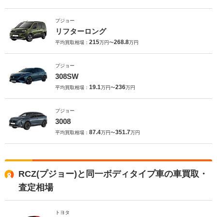
プジョー
リフターロング
215
268.8
平均買取相場：
万円〜
万円
プジョー
308SW
19.1
236
平均買取相場：
万円〜
万円
プジョー
3008
87.4
351.7
平均買取相場：
万円〜
万円
RCZ(プジョー)と同一ボディタイプ車の車買取・
査定相場
トヨタ