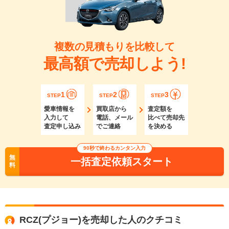
複数の見積もりを比較して
最高額で売却しよう!
1
2
3
STEP
STEP
STEP
愛車情報を
買取店から
査定額を
入力して
電話、メール
比べて売却先
査定申し込み
でご連絡
を決める
90秒で終わるカンタン入力
無
一括査定依頼スタート
料
RCZ(プジョー)を売却した人のクチコミ