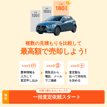
複数の見積もりを比較して
最高額で売却しよう!
1
2
3
STEP
STEP
STEP
愛車情報を
買取店から
査定額を
入力して
電話、メール
比べて売却先
査定申し込み
でご連絡
を決める
90秒で終わるカンタン入力
無
一括査定依頼スタート
料