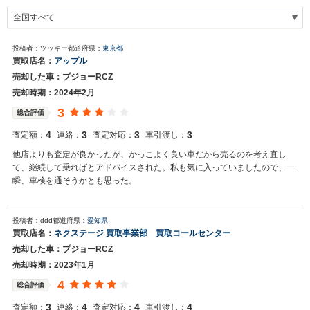
投稿者：ツッキー
都道府県：
東京都
買取店名：
アップル
売却した車：プジョーRCZ
売却時期：2024年2月
3
総合評価
4
3
3
3
査定額：
連絡：
査定対応：
車引渡し：
他店よりも査定が良かったが、かっこよく良い車だから売るのを考え直し
て、継続して乗ればとアドバイスされた。私も気に入っていましたので、一
瞬、車検を通そうかとも思った。
投稿者：ddd
都道府県：
愛知県
買取店名：
ネクステージ 買取事業部 買取コールセンター
売却した車：プジョーRCZ
売却時期：2023年1月
4
総合評価
3
4
4
4
査定額：
連絡：
査定対応：
車引渡し：