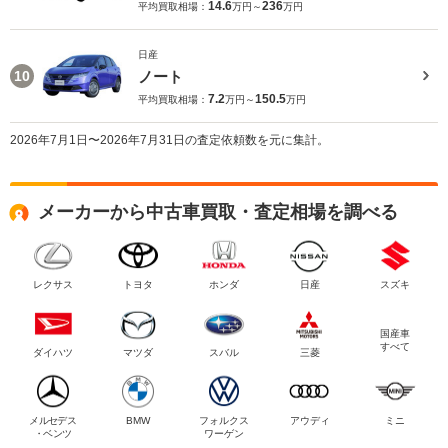
14.6
236
平均買取相場：
万円～
万円
日産
ノート
10
7.2
150.5
平均買取相場：
万円～
万円
2026年7月1日〜2026年7月31日の査定依頼数を元に集計。
メーカーから中古車買取・査定相場を調べる
レクサス
トヨタ
ホンダ
日産
スズキ
国産車
すべて
ダイハツ
マツダ
スバル
三菱
メルセデス
BMW
フォルクス
アウディ
ミニ
・ベンツ
ワーゲン