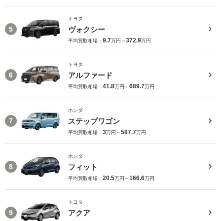
トヨタ
ヴォクシー
5
9.7
372.9
平均買取相場：
万円～
万円
トヨタ
アルファード
6
41.8
689.7
平均買取相場：
万円～
万円
ホンダ
ステップワゴン
7
3
587.7
平均買取相場：
万円～
万円
ホンダ
フィット
8
20.5
166.6
平均買取相場：
万円～
万円
トヨタ
アクア
9