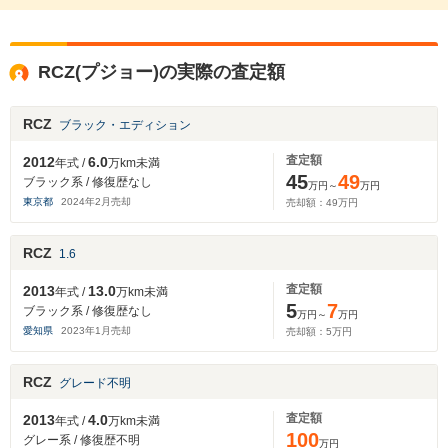
RCZ(プジョー)の実際の査定額
RCZ
ブラック・エディション
査定額
2012
6.0
年式 /
万km未満
45
49
ブラック系 / 修復歴なし
万円～
万円
東京都
2024
年
2
月売却
売却額：
49
万円
RCZ
1.6
査定額
2013
13.0
年式 /
万km未満
5
7
ブラック系 / 修復歴なし
万円～
万円
愛知県
2023
年
1
月売却
売却額：
5
万円
RCZ
グレード不明
査定額
2013
4.0
年式 /
万km未満
100
グレー系 / 修復歴不明
万円