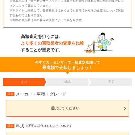
※買取相場は「カーセンサーネット」に掲載された物件の価格を元に独自の集計ロジ
ックによって算出しています。
※本サイトに掲載している買取相場はあくまでも参考でありその正確性について保証
するものではありません。
※実際の査定額は車の装備や状態によって異なります。
高額査定を狙うには、
より多くの買取業者の査定を比較
することが重要です。
今すぐカーセンサーで一括査定依頼して
最高額で売却しましょう！
入力
確認
完了
メーカー・車種・グレード
必須
選択してください
年式
必須
※不明の場合はおおよそでOKです