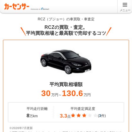
メニュー
RCZ（プジョー）の車買取・車査定
RCZの買取・査定。
平均買取相場と最高額で売却するコツ
平均買取相場額
30
130.6
万円～
万円
平均走行距離
平均査定満足度
8
3.3
(
3
件)
万km
点
※2026年7月更新