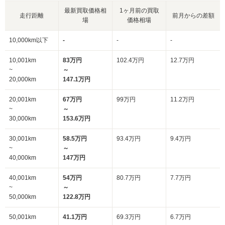
最新買取価格相
1ヶ月前の買取
走行距離
前月からの差額
場
価格相場
10,000km以下
-
-
-
10,001km
83万円
102.4万円
12.7万円
~
～
20,000km
147.1万円
20,001km
67万円
99万円
11.2万円
~
～
30,000km
153.6万円
30,001km
58.5万円
93.4万円
9.4万円
~
～
40,000km
147万円
40,001km
54万円
80.7万円
7.7万円
~
～
50,000km
122.8万円
50,001km
41.1万円
69.3万円
6.7万円