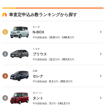
車査定申込み数ランキングから探す
ホンダ
N-BOX
1
10.8
148.8
平均買取相場：
万円～
万円
トヨタ
プリウス
2
12.1
303.5
平均買取相場：
万円～
万円
日産
セレナ
3
8.1
292.3
平均買取相場：
万円～
万円
ダイハツ
タント
4
3
142.2
平均買取相場：
万円～
万円