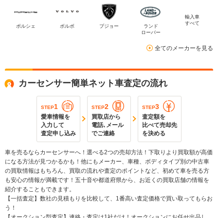
輸入車
すべて
ポルシェ
ボルボ
プジョー
ランド
ローバー
全てのメーカーを見る
カーセンサー簡単ネット車査定の流れ
1
2
3
STEP
STEP
STEP
愛車情報を
買取店から
査定額を
入力して
電話､メール
比べて売却先
査定申し込み
でご連絡
を決める
車を売るならカーセンサーへ！選べる2つの売却方法！下取りより買取額が高価
になる方法が見つかるかも！他にもメーカー、車種、ボディタイプ別の中古車
の買取情報はもちろん、買取の流れや査定のポイントなど、初めて車を売る方
も安心の情報が満載です！五十音や都道府県から、お近くの買取店舗の情報を
紹介することもできます。
【一括査定】数社の見積もりを比較して、1番高い査定価格で買い取ってもらお
う！
【オークション型査定】連絡・査定は1社だけ！オークションにお任せ出品し