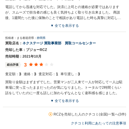
電話してから迅速な対応でした。決済に上司との連絡が必要ではあります
が、スムーズで担当者の感じも良く気持ちよく取り引き出来ました。 商談
後、1週間たった後に保険のことで相談があり電話した時も真摯に対応して
頂きました。
▼ 全てを表示する
買取店からの返信
投稿者：まる
都道府県：
静岡県
お世話になっております。 株式会社ネクステージでございます。 この
買取店名：
ネクステージ 買取事業部 買取コールセンター
度はネクステージをご利用いただきまして誠にありがとうございまし
売却した車：プジョーRCZ
た。 弊社スタッフの接客をお褒め頂き光栄です。 今後もご満足いただ
けるよう精進してまいります。 スタッフ一同、またのご利用お待ちし
売却時期：2021年10月
ております。
3
総合評価
3
3
1
3
査定額：
連絡：
査定対応：
車引渡し：
買取り金額はまずまずでした。営業マンが二人来て一人が対応して一人は駐
車場に突っ立ったままだったのが気になりました。トータルで2時間くらい
話をしていたのに一度も話しに加わらずなんとなく違和感を感じました。
▼ 全てを表示する
買取店からの返信
お世話になっております。株式会社ネクステージでございます。 この
RCZを売却した人のクチコミ(全国)一覧へ(3件)
度は、誠に申し訳ございませんでした。 お客様から頂きました、貴重
クチコミ利用にあたっての注意事項
なご意見を真摯に受け止め改善に努めていきます。 また機会がござい