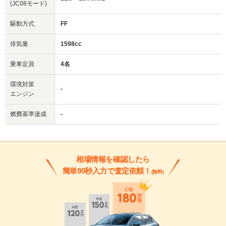
(JC08モード)
駆動方式
FF
排気量
1598cc
乗車定員
4名
環境対策
-
エンジン
燃費基準達成
-
相場情報を確認したら
簡単90秒入力で査定依頼！
(無料)