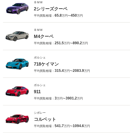
ＢＭＷ
2シリーズクーペ
65.8
450
平均買取相場：
万円〜
万円
ＢＭＷ
M4クーペ
251.5
890.2
平均買取相場：
万円〜
万円
ポルシェ
718ケイマン
315.4
2083.9
平均買取相場：
万円〜
万円
ポルシェ
911
3
3901.2
平均買取相場：
万円〜
万円
シボレー
コルベット
541.7
1094.6
平均買取相場：
万円〜
万円