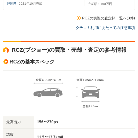
静岡県
2021
年
10
月売却
売却額：
100
万円
RCZの実際の査定額一覧へ(3件)
クチコミ利用にあたっての注意事項
RCZ(プジョー)の買取・売却・査定の参考情報
RCZの基本スペック
全長4.29m〜4.3m
全高1.35m〜1.36m
全幅1.85m
最高出力
156〜270ps
燃費
11.5〜13.7km/L