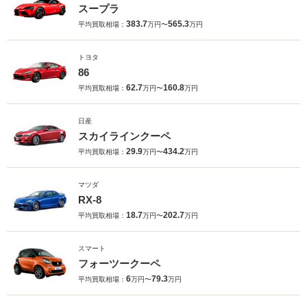
スープラ
383.7
565.3
平均買取相場：
万円〜
万円
トヨタ
86
62.7
160.8
平均買取相場：
万円〜
万円
日産
スカイラインクーペ
29.9
434.2
平均買取相場：
万円〜
万円
マツダ
RX-8
18.7
202.7
平均買取相場：
万円〜
万円
スマート
フォーツークーペ
6
79.3
平均買取相場：
万円〜
万円