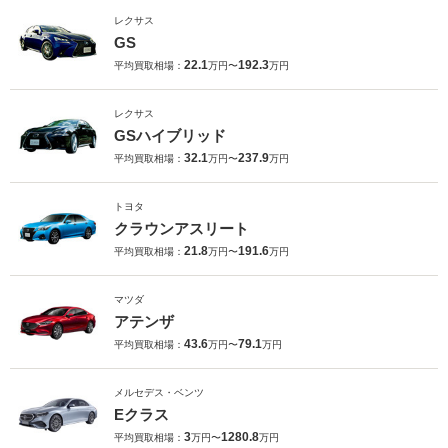
レクサス
GS
22.1
192.3
平均買取相場：
万円〜
万円
レクサス
GSハイブリッド
32.1
237.9
平均買取相場：
万円〜
万円
トヨタ
クラウンアスリート
21.8
191.6
平均買取相場：
万円〜
万円
マツダ
アテンザ
43.6
79.1
平均買取相場：
万円〜
万円
メルセデス・ベンツ
Eクラス
3
1280.8
平均買取相場：
万円〜
万円