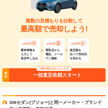
複数の見積もりを比較して
最高額で売却しよう!
1
2
3
STEP
STEP
STEP
愛車情報を
買取店から
査定額を
入力して
電話、メール
比べて売却先
査定申し込み
でご連絡
を決める
90秒で終わるカンタン入力
無
一括査定依頼スタート
料
306セダン(プジョー)と同一メーカー・ブランド