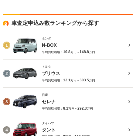
車査定申込み数ランキングから探す
ホンダ
N-BOX
1
10.8
148.8
平均買取相場：
万円～
万円
トヨタ
プリウス
2
12.1
303.5
平均買取相場：
万円～
万円
日産
セレナ
3
8.1
292.3
平均買取相場：
万円～
万円
ダイハツ
タント
4