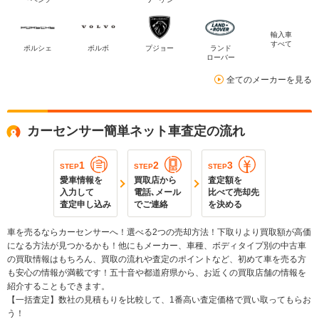
輸入車
すべて
ポルシェ
ボルボ
プジョー
ランド
ローバー
全てのメーカーを見る
カーセンサー簡単ネット車査定の流れ
1
2
3
STEP
STEP
STEP
愛車情報を
買取店から
査定額を
入力して
電話､メール
比べて売却先
査定申し込み
でご連絡
を決める
車を売るならカーセンサーへ！選べる2つの売却方法！下取りより買取額が高価
になる方法が見つかるかも！他にもメーカー、車種、ボディタイプ別の中古車
の買取情報はもちろん、買取の流れや査定のポイントなど、初めて車を売る方
も安心の情報が満載です！五十音や都道府県から、お近くの買取店舗の情報を
紹介することもできます。
【一括査定】数社の見積もりを比較して、1番高い査定価格で買い取ってもらお
う！