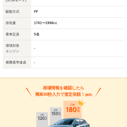
(JC08モード)
駆動方式
FF
排気量
1761〜1998cc
乗車定員
5名
環境対策
-
エンジン
燃費基準達成
-
相場情報を確認したら
簡単90秒入力で査定依頼！
(無料)