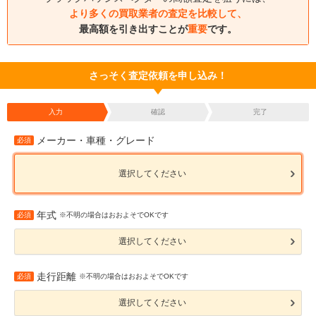
より多くの買取業者の査定を比較して、
最高額を引き出すことが
重要
です。
さっそく査定依頼を申し込み！
入力
確認
完了
メーカー・車種・グレード
必須
選択してください
年式
必須
※不明の場合はおおよそでOKです
選択してください
走行距離
必須
※不明の場合はおおよそでOKです
選択してください