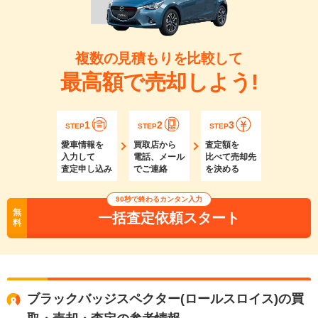
複数の見積もりを比較して
最高額で売却しよう!
1
2
3
STEP
STEP
STEP
愛車情報を
買取店から
査定額を
入力して
電話、メール
比べて売却先
査定申し込み
でご連絡
を決める
90秒で終わるカンタン入力
無
一括査定依頼スタート
料
ブラックバッジスペクター(ロールスロイス)の買