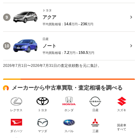
トヨタ
アクア
9
14.6
236
平均買取相場：
万円～
万円
日産
ノート
10
7.2
150.5
平均買取相場：
万円～
万円
2026年7月1日〜2026年7月31日の査定依頼数を元に集計。
メーカーから中古車買取・査定相場を調べる
レクサス
トヨタ
ホンダ
日産
スズキ
国産車
すべて
ダイハツ
マツダ
スバル
三菱