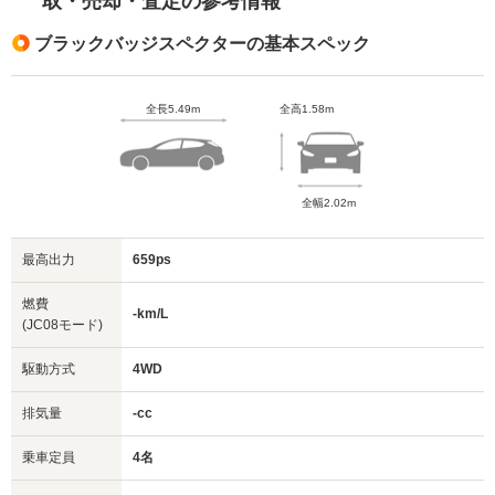
取・売却・査定の参考情報
ブラックバッジスペクターの基本スペック
全長5.49m
全高1.58m
全幅2.02m
最高出力
659ps
燃費
-km/L
(JC08モード)
駆動方式
4WD
排気量
-cc
乗車定員
4名