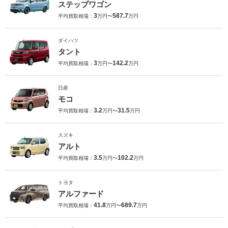
ステップワゴン
3
587.7
平均買取相場：
万円〜
万円
ダイハツ
タント
3
142.2
平均買取相場：
万円〜
万円
日産
モコ
3.2
31.5
平均買取相場：
万円〜
万円
スズキ
アルト
3.5
102.2
平均買取相場：
万円〜
万円
トヨタ
アルファード
41.8
689.7
平均買取相場：
万円〜
万円