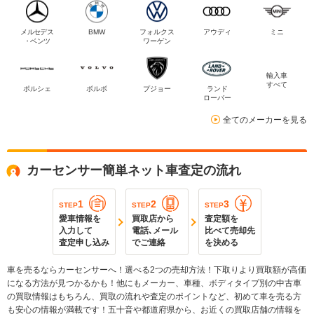
メルセデス
BMW
フォルクス
アウディ
ミニ
・ベンツ
ワーゲン
輸入車
すべて
ポルシェ
ボルボ
プジョー
ランド
ローバー
全てのメーカーを見る
カーセンサー簡単ネット車査定の流れ
1
2
3
STEP
STEP
STEP
愛車情報を
買取店から
査定額を
入力して
電話､メール
比べて売却先
査定申し込み
でご連絡
を決める
車を売るならカーセンサーへ！選べる2つの売却方法！下取りより買取額が高価
になる方法が見つかるかも！他にもメーカー、車種、ボディタイプ別の中古車
の買取情報はもちろん、買取の流れや査定のポイントなど、初めて車を売る方
も安心の情報が満載です！五十音や都道府県から、お近くの買取店舗の情報を