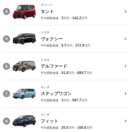
ダイハツ
タント
4
3
142.2
平均買取相場：
万円～
万円
トヨタ
ヴォクシー
5
9.7
372.9
平均買取相場：
万円～
万円
トヨタ
アルファード
6
41.8
689.7
平均買取相場：
万円～
万円
ホンダ
ステップワゴン
7
3
587.7
平均買取相場：
万円～
万円
ホンダ
フィット
8
20.5
166.6
平均買取相場：
万円～
万円