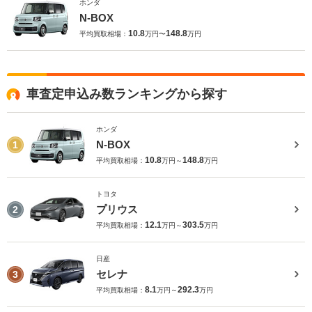
ホンダ
N-BOX
10.8
148.8
平均買取相場：
万円〜
万円
車査定申込み数ランキングから探す
ホンダ
N-BOX
1
10.8
148.8
平均買取相場：
万円～
万円
トヨタ
プリウス
2
12.1
303.5
平均買取相場：
万円～
万円
日産
セレナ
3
8.1
292.3
平均買取相場：
万円～
万円