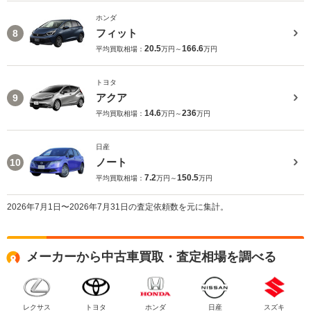
ホンダ
フィット
8
20.5
166.6
平均買取相場：
万円～
万円
トヨタ
アクア
9
14.6
236
平均買取相場：
万円～
万円
日産
ノート
10
7.2
150.5
平均買取相場：
万円～
万円
2026年7月1日〜2026年7月31日の査定依頼数を元に集計。
メーカーから中古車買取・査定相場を調べる
レクサス
トヨタ
ホンダ
日産
スズキ