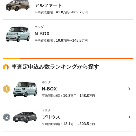
アルファード
41.8
689.7
平均買取相場：
万円〜
万円
ホンダ
N-BOX
10.8
148.8
平均買取相場：
万円〜
万円
車査定申込み数ランキングから探す
ホンダ
N-BOX
1
10.8
148.8
平均買取相場：
万円～
万円
トヨタ
プリウス
2
12.1
303.5
平均買取相場：
万円～
万円