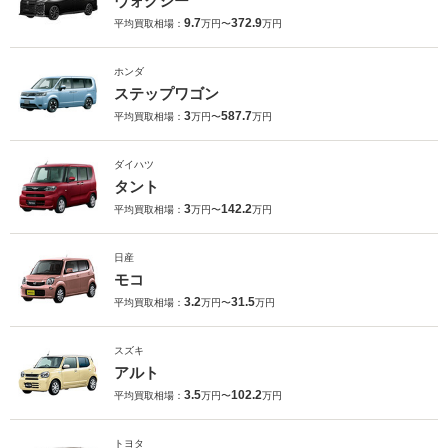
ヴォクシー
9.7
372.9
平均買取相場：
万円〜
万円
ホンダ
ステップワゴン
3
587.7
平均買取相場：
万円〜
万円
ダイハツ
タント
3
142.2
平均買取相場：
万円〜
万円
日産
モコ
3.2
31.5
平均買取相場：
万円〜
万円
スズキ
アルト
3.5
102.2
平均買取相場：
万円〜
万円
トヨタ