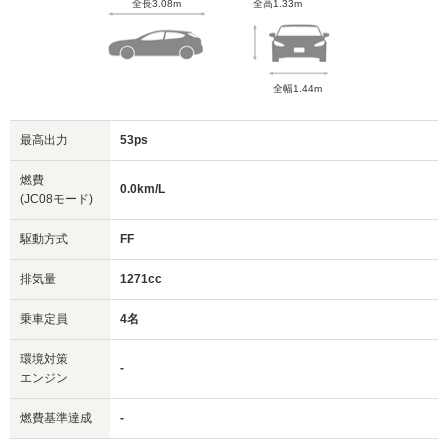
全長3.08m
全高1.33m
全幅1.44m
最高出力
53ps
燃費
0.0km/L
(JC08モード)
駆動方式
FF
排気量
1271cc
乗車定員
4名
環境対策
-
エンジン
燃費基準達成
-