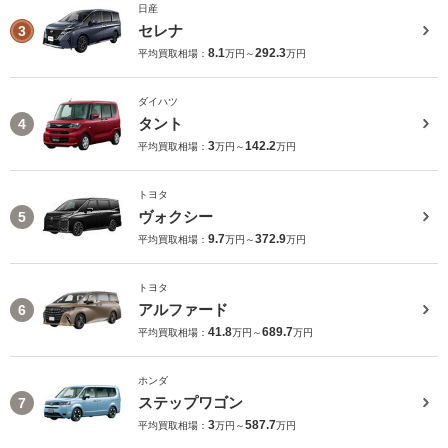
日産
セレナ
3
8.1
292.3
平均買取相場：
万円～
万円
ダイハツ
タント
4
3
142.2
平均買取相場：
万円～
万円
トヨタ
ヴォクシー
5
9.7
372.9
平均買取相場：
万円～
万円
トヨタ
アルファード
6
41.8
689.7
平均買取相場：
万円～
万円
ホンダ
ステップワゴン
7
3
587.7
平均買取相場：
万円～
万円