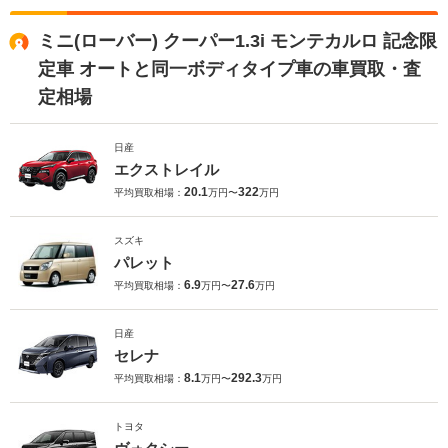
ミニ(ローバー) クーパー1.3i モンテカルロ 記念限
定車 オートと同一ボディタイプ車の車買取・査
定相場
日産
エクストレイル
20.1
322
平均買取相場：
万円〜
万円
スズキ
パレット
6.9
27.6
平均買取相場：
万円〜
万円
日産
セレナ
8.1
292.3
平均買取相場：
万円〜
万円
トヨタ