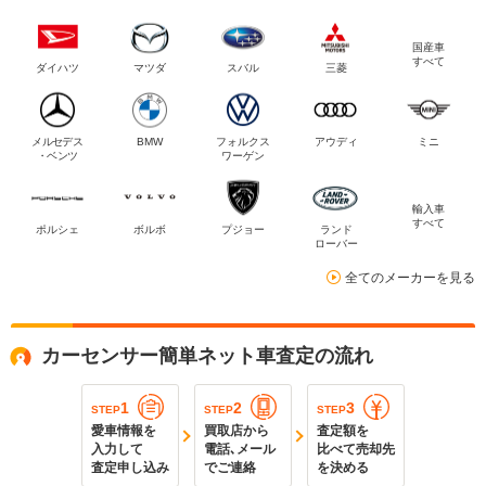
国産車
すべて
ダイハツ
マツダ
スバル
三菱
メルセデス
BMW
フォルクス
アウディ
ミニ
・ベンツ
ワーゲン
輸入車
すべて
ポルシェ
ボルボ
プジョー
ランド
ローバー
全てのメーカーを見る
カーセンサー簡単ネット車査定の流れ
1
2
3
STEP
STEP
STEP
愛車情報を
買取店から
査定額を
入力して
電話､メール
比べて売却先
査定申し込み
でご連絡
を決める