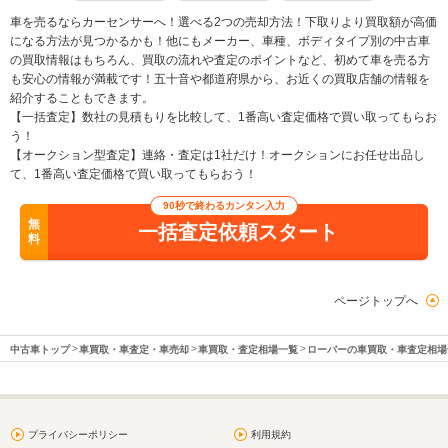
車を売るならカーセンサーへ！選べる2つの売却方法！下取りより買取額が高価
になる方法が見つかるかも！他にもメーカー、車種、ボディタイプ別の中古車
の買取情報はもちろん、買取の流れや査定のポイントなど、初めて車を売る方
も安心の情報が満載です！五十音や都道府県から、お近くの買取店舗の情報を
紹介することもできます。
【一括査定】数社の見積もりを比較して、1番高い査定価格で買い取ってもらお
う！
【オークション型査定】連絡・査定は1社だけ！オークションにお任せ出品し
て、1番高い査定価格で買い取ってもらおう！
90秒で終わるカンタン入力
無
一括査定依頼スタート
料
ページトップへ
中古車トップ
車買取・車査定・車売却
車買取・査定相場一覧
ローバーの車買取・車査定相場
プライバシーポリシー
利用規約