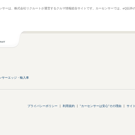
ーセンサーは、株式会社リクルートが運営するクルマ情報総合サイトです。カーセンサーでは、eQ以
ンサーエッジ・輸入車
プライバシーポリシー
利用規約
"カーセンサーは安心"その理由
サイ