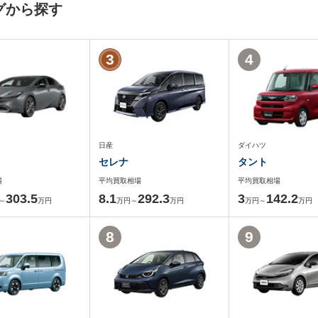
グから探す
3
4
日産
ダイハツ
セレナ
タント
場
平均買取相場
平均買取相場
303.5
8.1
292.3
3
142.2
～
万円
万円～
万円
万円～
万円
8
9