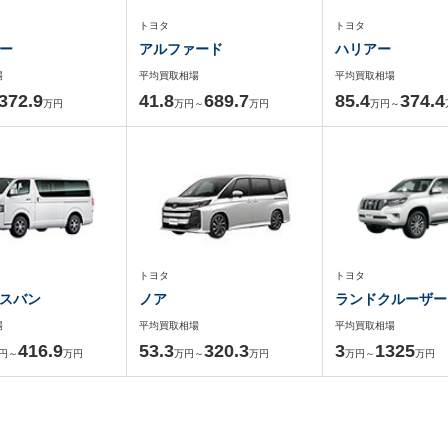
トヨタ
トヨタ
ー
アルファード
ハリアー
場
平均買取相場
平均買取相場
372.9
41.8
689.7
85.4
374.4
万円
万円～
万円
万円～
トヨタ
トヨタ
スバン
ノア
ランドクルーザー
場
平均買取相場
平均買取相場
416.9
53.3
320.3
3
1325
円～
万円
万円～
万円
万円～
万円