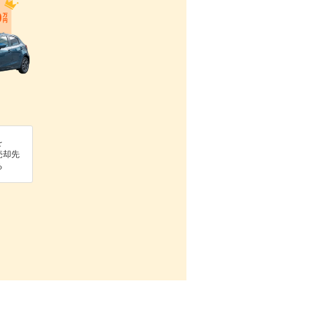
を
売却先
る