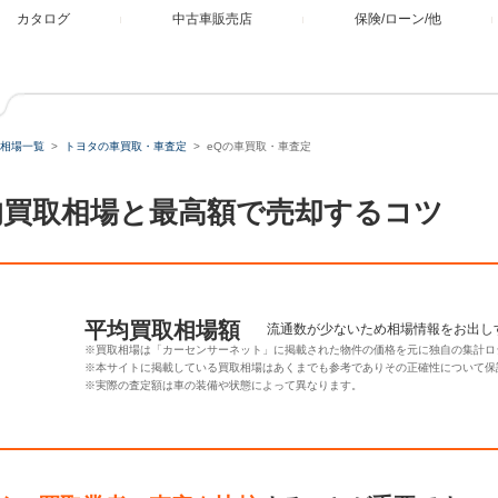
カタログ
中古車販売店
保険/ローン/他
相場一覧
トヨタの車買取・車査定
eQの車買取・車査定
均買取相場と最高額で売却するコツ
平均買取相場額
流通数が少ないため相場情報をお出し
※買取相場は「カーセンサーネット」に掲載された物件の価格を元に独自の集計ロ
※本サイトに掲載している買取相場はあくまでも参考でありその正確性について保
※実際の査定額は車の装備や状態によって異なります。