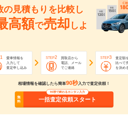
数の見積もりを比較し
最高額
売却
で
しよ
1
2
3
STEP
STEP
愛車情報を
買取店から
査定額
入力して
電話、メール
比べて
査定申し込み
でご連絡
を決め
90秒
相場情報を確認したら簡単
入力で査定依頼！
90秒で終わるカンタン入力
無
一括査定依頼スタート
料