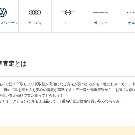
クスワーゲン
アウディ
ミニ
ポルシェ
ボ
車査定とは
売却方法！下取りより買取額が高価になる方法が見つかるかも！他にもメーカー、
、初めて車を売る方も安心の情報が満載です！五十音や都道府県から、お近くの買
番高い査定価格で買い取ってもらおう！
け！オークションにお任せ出品して、1番高い査定価格で買い取ってもらおう！