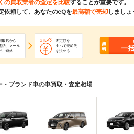
くの買取業者の査定を比較
することが重要です。
定依頼して、あなたのeQを
最高額で売却
しましょ
3
STEP
買取店から
査定額を
無
電話、メール
比べて売却先
一
料
でご連絡
を決める
カー・ブランド車の車買取・査定相場