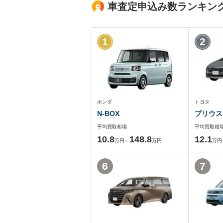
車査定申込み数ランキン
1
2
ホンダ
トヨタ
N-BOX
プリウス
平均買取相場
平均買取相
10.8
148.8
12.1
万円～
万円
万円
6
7