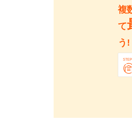
複
て
う!
STEP