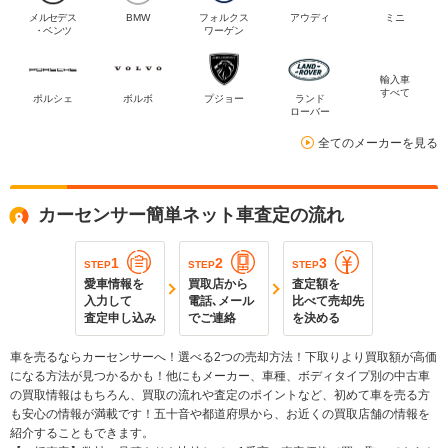
メルセデス
BMW
フォルクス
アウディ
ミニ
・ベンツ
ワーゲン
輸入車
すべて
ポルシェ
ボルボ
プジョー
ランド
ローバー
全てのメーカーを見る
カーセンサー簡単ネット車査定の流れ
1
2
3
STEP
STEP
STEP
愛車情報を
買取店から
査定額を
入力して
電話､メール
比べて売却先
査定申し込み
でご連絡
を決める
車を売るならカーセンサーへ！選べる2つの売却方法！下取りより買取額が高価
になる方法が見つかるかも！他にもメーカー、車種、ボディタイプ別の中古車
の買取情報はもちろん、買取の流れや査定のポイントなど、初めて車を売る方
も安心の情報が満載です！五十音や都道府県から、お近くの買取店舗の情報を
紹介することもできます。