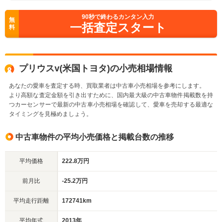
90
秒で終わるカンタン入力
無
一括査定スタート
料
プリウスv(米国トヨタ)の小売相場情報
あなたの愛車を査定する時、買取業者は中古車小売相場を参考にします。
より高額な査定金額を引き出すために、国内最大級の中古車物件掲載数を持
つカーセンサーで最新の中古車小売相場を確認して、愛車を売却する最適な
タイミングを見極めましょう。
中古車物件の平均小売価格と掲載台数の推移
平均価格
222.8万円
前月比
-25.2万円
平均走行距離
172741km
平均年式
2013年