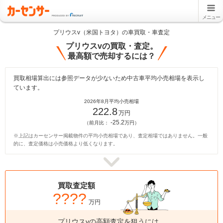
メニュー
プリウスv（米国トヨタ）の車買取・車査定
プリウスvの買取・査定。
最高額で売却するには？
買取相場算出には参照データが少ないため中古車平均小売相場を表示し
ています。
2026年8月平均小売相場
222.8
万円
-25.2
（前月比：
万円）
※上記はカーセンサー掲載物件の平均小売相場であり、査定相場ではありません。一般
的に、査定価格は小売価格より低くなります。
買取査定額
????
万円
プリウスvの高額査定を狙うには、