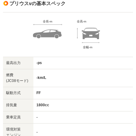
プリウスvの基本スペック
全長-m
全高-m
全幅-m
最高出力
-ps
燃費
-km/L
(JC08モード)
駆動方式
FF
排気量
1800cc
乗車定員
-
環境対策
-
エンジン