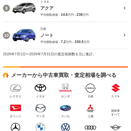
トヨタ
アクア
9
14.6
236
平均買取相場：
万円～
万円
日産
ノート
10
7.2
150.5
平均買取相場：
万円～
万円
2026年7月1日〜2026年7月31日の査定依頼数を元に集計。
メーカーから中古車買取・査定相場を調べる
レクサス
トヨタ
ホンダ
日産
スズキ
国産車
すべて
ダイハツ
マツダ
スバル
三菱