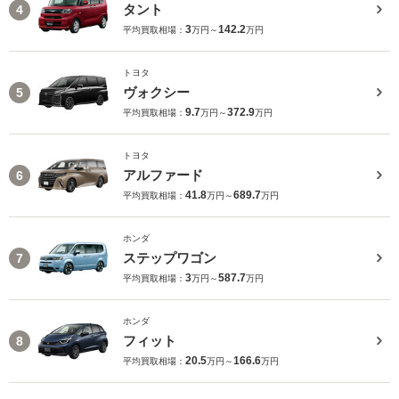
タント
4
3
142.2
平均買取相場：
万円～
万円
トヨタ
ヴォクシー
5
9.7
372.9
平均買取相場：
万円～
万円
トヨタ
アルファード
6
41.8
689.7
平均買取相場：
万円～
万円
ホンダ
ステップワゴン
7
3
587.7
平均買取相場：
万円～
万円
ホンダ
フィット
8
20.5
166.6
平均買取相場：
万円～
万円