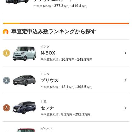
377.3
419.4
平均買取相場：
万円〜
万円
車査定申込み数ランキングから探す
ホンダ
N-BOX
1
10.8
148.8
平均買取相場：
万円～
万円
トヨタ
プリウス
2
12.1
303.5
平均買取相場：
万円～
万円
日産
セレナ
3
8.1
292.3
平均買取相場：
万円～
万円
ダイハツ