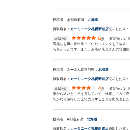
投稿者：
あ
都道府県：
北海道
買取店名：
カーミニーク札幌新道店
売却した車：
5
5
査定額：
総合評価
点
引越しを機に長年乗っていたシエンタを手放すこ
も良かったです。また、お店や店員さんの雰囲気
投稿者：
ぶーぶん
都道府県：
北海道
買取店名：
カーミニーク札幌新道店
売却した車：
4
3
査定額：
総合評価
点
家から近いところを探していて、検索してみて良
でかなり納得した上で売却することが出来ました
投稿者：
R
都道府県：
北海道
買取店名：
カーミニーク札幌新道店
売却した車：