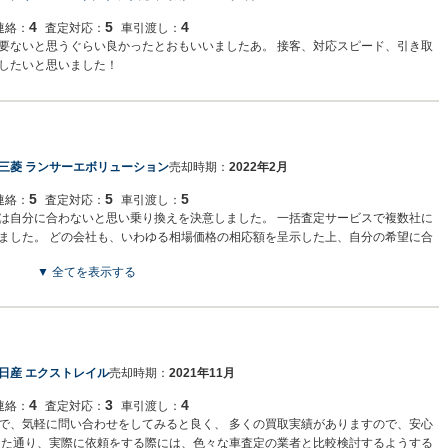
4
5
4
連絡：
査定対応：
車引渡し：
要ないと思うぐらい良かったとおもいいましたあ。 接客、対応スピード、引き取
したいと思いました！
三菱 ランサーエボリューション
売却時期：
2022年2月
5
5
5
連絡：
査定対応：
車引渡し：
は自分に合わないと思い乗り換えを決意しました。 一括査定サービスで複数社に
ました。 どの会社も、いわゆる相場価格の相応額を呈示した上、自分の希望に合
した。 しかし決め手に欠けたので即決はせず、車の購入先であるカーミニークさ
▼ 全てを表示する
なく、どの会社よりも高い見積り額を出してくれました。 このことを他社に伝え
かれる」等と言っていましたが、実際には、見積り額と同額の売値を出していた
回る結果となり、非常に満足度が高かったです。
日産 エクストレイル
売却時期：
2021年11月
4
3
4
連絡：
査定対応：
車引渡し：
で、気軽に問い合わせをしてみると良く、 多くの買取実績がありますので、安心
した通り、実際に依頼をする際には、色々な車査定の業者と比較検討するようする