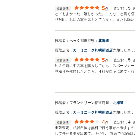
5
5
査定額：
総合評価
点
とてもよかった。嬉しかった。こんなこと書く必
り対応、お店の雰囲気もとても良く、またお願い
投稿者：
べっく
都道府県：
北海道
買取店名：
カーミニーク札幌新道店
売却した車：
5
5
査定額：
総合評価
点
約２年前に中古車を購入してから、スポーツカー
見積りを依頼したところ、４社が自宅に来てくれ
った代替車を探してくれる等の条件を出してきま
んに電話してみたところ、現車確認をすることも
ると、皆声を揃えて「実際に車を見せると買い叩
だきました。 購入金額よりも売却金額の方が上
投稿者：
フランクリーン
都道府県：
北海道
買取店名：
カーミニーク札幌新道店
売却した車：
4
4
査定額：
総合評価
点
出張査定、相談自体は無料で行う事が出来ますの
して任せる事が出来て、 ただし、冒頭でも記載