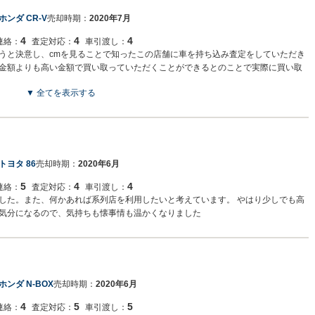
ホンダ CR-V
売却時期：
2020年7月
4
4
4
連絡：
査定対応：
車引渡し：
うと決意し、cmを見ることで知ったこの店舗に車を持ち込み査定をしていただき
金額よりも高い金額で買い取っていただくことができるとのことで実際に買い取
▼ 全てを表示する
トヨタ 86
売却時期：
2020年6月
5
4
4
連絡：
査定対応：
車引渡し：
した。また、何かあれば系列店を利用したいと考えています。 やはり少しでも高
気分になるので、気持ちも懐事情も温かくなりました
ホンダ N-BOX
売却時期：
2020年6月
4
5
5
連絡：
査定対応：
車引渡し：