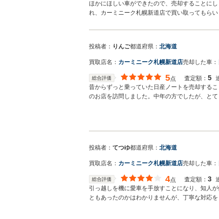
ほかにほしい車ができたので、売却することにし
れ、カーミニーク札幌新道店で買い取ってもらい
投稿者：
りんご
都道府県：
北海道
買取店名：
カーミニーク札幌新道店
売却した車：
5
5
査定額：
総合評価
点
昔からずっと乗っていた日産ノートを売却するこ
のお店を訪問しました。中年の方でしたが、とて
丁寧でとても満足度の高いものとなりました。
投稿者：
てつゆ
都道府県：
北海道
買取店名：
カーミニーク札幌新道店
売却した車：
4
3
査定額：
総合評価
点
引っ越しを機に愛車を手放すことになり、知人が
ともあったのかはわかりませんが、丁寧な対応を
ます。