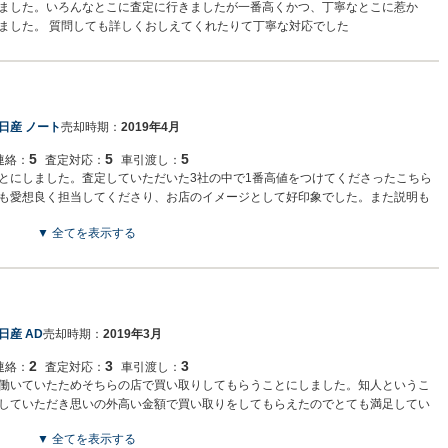
ました。いろんなとこに査定に行きましたが一番高くかつ、丁寧なとこに惹か
ました。 質問しても詳しくおしえてくれたりて丁寧な対応でした
日産 ノート
売却時期：
2019年4月
5
5
5
連絡：
査定対応：
車引渡し：
とにしました。査定していただいた3社の中で1番高値をつけてくださったこちら
も愛想良く担当してくださり、お店のイメージとして好印象でした。また説明も
▼ 全てを表示する
日産 AD
売却時期：
2019年3月
2
3
3
連絡：
査定対応：
車引渡し：
働いていたためそちらの店で買い取りしてもらうことにしました。知人というこ
していただき思いの外高い金額で買い取りをしてもらえたのでとても満足してい
▼ 全てを表示する