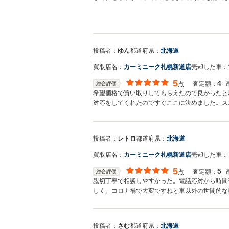
と良いと思います。
投稿者：
ゆん
都道府県：
北海道
買取店名：
カーミニーク札幌新道店
売却した車：
5
4
査定額：
総合評価
点
希望価格で買い取りしてもらえたので良かったと
対応をしてくれたのですぐここに決めました。ス
投稿者：
レトロ
都道府県：
北海道
買取店名：
カーミニーク札幌新道店
売却した車：
5
5
査定額：
総合評価
点
親切丁寧で相談しやすかった。電話応対から時間
しく。コロナ禍で大変ですねと車以外の世間的な
投稿者：
さむ
都道府県：
北海道