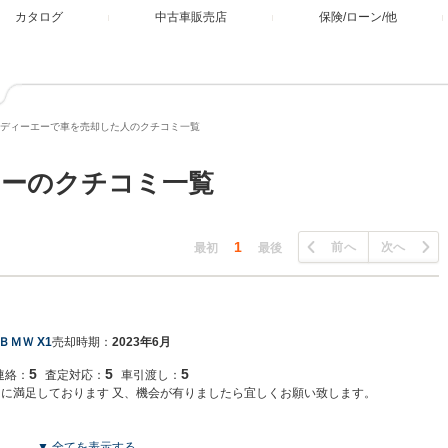
カタログ
中古車販売店
保険/ローン/他
ディーエーで車を売却した人のクチコミ一覧
エーのクチコミ一覧
1
前へ
次へ
最初
最後
ＢＭＷ X1
売却時期：
2023年6月
5
5
5
連絡：
査定対応：
車引渡し：
引に満足しております 又、機会が有りましたら宜しくお願い致します。
▼ 全てを表示する