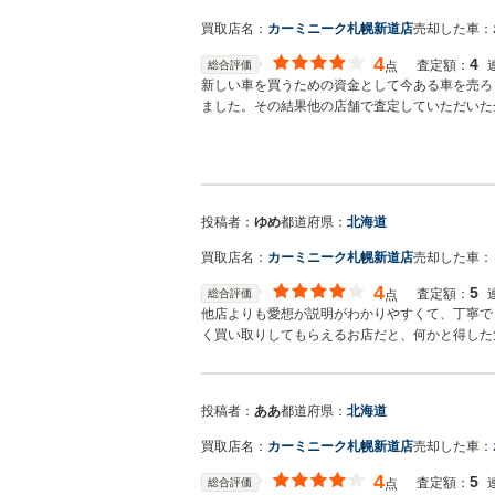
買取店名：
カーミニーク札幌新道店
売却した車：
4
4
査定額：
総合評価
点
新しい車を買うための資金として今ある車を売ろ
ました。その結果他の店舗で査定していただいた
ってもらえた次第です。
投稿者：
ゆめ
都道府県：
北海道
買取店名：
カーミニーク札幌新道店
売却した車：
4
5
査定額：
総合評価
点
他店よりも愛想が説明がわかりやすくて、丁寧で
く買い取りしてもらえるお店だと、何かと得した
投稿者：
ああ
都道府県：
北海道
買取店名：
カーミニーク札幌新道店
売却した車：
4
5
査定額：
総合評価
点