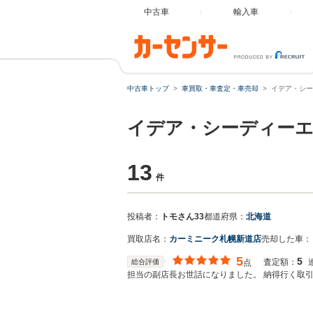
中古車
輸入車
中古車トップ
車買取・車査定・車売却
イデア・シー
イデア・シーディー
13
件
投稿者：
トモさん33
都道府県：
北海道
買取店名：
カーミニーク札幌新道店
売却した車：
5
5
査定額：
総合評価
点
担当の副店長お世話になりました。 納得行く取