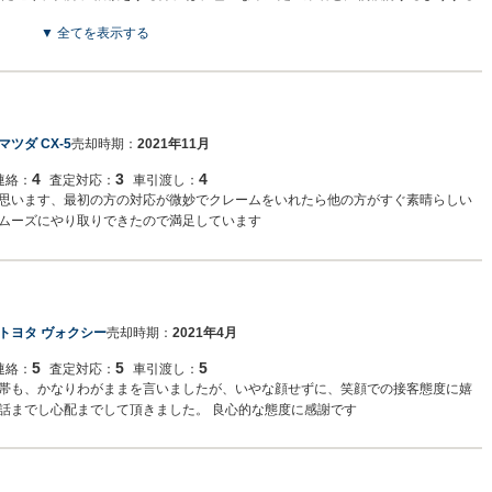
▼ 全てを表示する
マツダ CX-5
売却時期：
2021年11月
4
3
4
連絡：
査定対応：
車引渡し：
思います、最初の方の対応が微妙でクレームをいれたら他の方がすぐ素晴らしい
ムーズにやり取りできたので満足しています
トヨタ ヴォクシー
売却時期：
2021年4月
5
5
5
連絡：
査定対応：
車引渡し：
帯も、かなりわがままを言いましたが、いやな顔せずに、笑顔での接客態度に嬉
話までし心配までして頂きました。 良心的な態度に感謝です