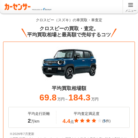
メニュー
クロスビー（スズキ）の車買取・車査定
クロスビーの買取・査定。
平均買取相場と最高額で売却するコツ
平均買取相場額
69.8
184.3
万円～
万円
平均走行距離
平均査定満足度
2
4.4
(
5
件)
万km
点
※2026年7月更新