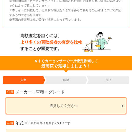
※買取相場は「カーセンサーネット」に掲載された物件の価格を元に独自の集計ロジ
ックによって算出しています。
※本サイトに掲載している買取相場はあくまでも参考でありその正確性について保証
するものではありません。
※実際の査定額は車の装備や状態によって異なります。
高額査定を狙うには、
より多くの買取業者の査定を比較
することが重要です。
今すぐカーセンサーで一括査定依頼して
最高額で売却しましょう！
入力
確認
完了
メーカー・車種・グレード
必須
選択してください
年式
必須
※不明の場合はおおよそでOKです