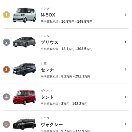
ホンダ
N-BOX
1
10.8
148.8
平均買取相場：
万円～
万円
トヨタ
プリウス
2
12.1
303.5
平均買取相場：
万円～
万円
日産
セレナ
3
8.1
292.3
平均買取相場：
万円～
万円
ダイハツ
タント
4
3
142.2
平均買取相場：
万円～
万円
トヨタ
ヴォクシー
5
9.7
372.9
平均買取相場：
万円～
万円