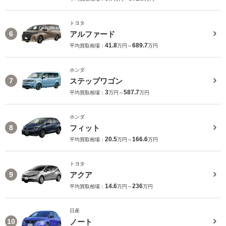
トヨタ
アルファード
6
41.8
689.7
平均買取相場：
万円～
万円
ホンダ
ステップワゴン
7
3
587.7
平均買取相場：
万円～
万円
ホンダ
フィット
8
20.5
166.6
平均買取相場：
万円～
万円
トヨタ
アクア
9
14.6
236
平均買取相場：
万円～
万円
日産
ノート
10