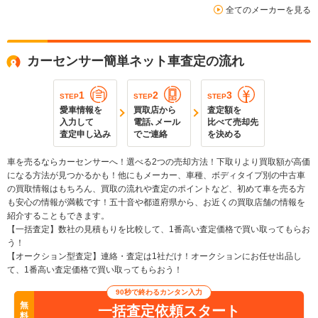
全てのメーカーを見る
カーセンサー簡単ネット車査定の流れ
1
2
3
STEP
STEP
STEP
愛車情報を
買取店から
査定額を
入力して
電話､メール
比べて売却先
査定申し込み
でご連絡
を決める
車を売るならカーセンサーへ！選べる2つの売却方法！下取りより買取額が高価
になる方法が見つかるかも！他にもメーカー、車種、ボディタイプ別の中古車
の買取情報はもちろん、買取の流れや査定のポイントなど、初めて車を売る方
も安心の情報が満載です！五十音や都道府県から、お近くの買取店舗の情報を
紹介することもできます。
【一括査定】数社の見積もりを比較して、1番高い査定価格で買い取ってもらお
う！
【オークション型査定】連絡・査定は1社だけ！オークションにお任せ出品し
て、1番高い査定価格で買い取ってもらおう！
90秒で終わるカンタン入力
無
一括査定依頼スタート
料