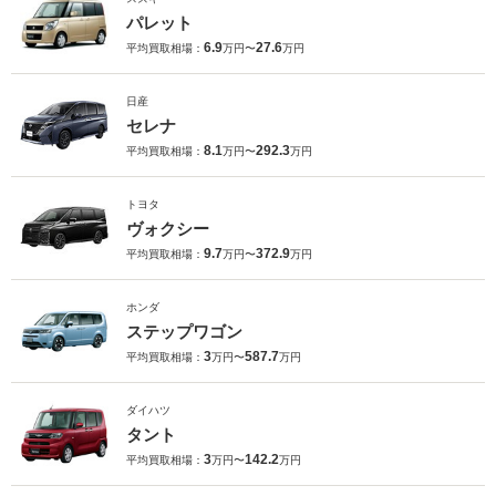
パレット
6.9
27.6
平均買取相場：
万円〜
万円
日産
セレナ
8.1
292.3
平均買取相場：
万円〜
万円
トヨタ
ヴォクシー
9.7
372.9
平均買取相場：
万円〜
万円
ホンダ
ステップワゴン
3
587.7
平均買取相場：
万円〜
万円
ダイハツ
タント
3
142.2
平均買取相場：
万円〜
万円