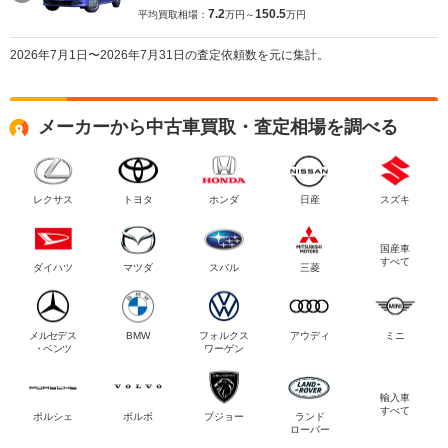
7.2
150.5
平均買取相場：
万円～
万円
2026年7月1日〜2026年7月31日の査定依頼数を元に集計。
メーカーから中古車買取・査定相場を調べる
レクサス
トヨタ
ホンダ
日産
スズキ
国産車
すべて
ダイハツ
マツダ
スバル
三菱
メルセデス
BMW
フォルクス
アウディ
ミニ
・ベンツ
ワーゲン
輸入車
すべて
ポルシェ
ボルボ
プジョー
ランド
ローバー