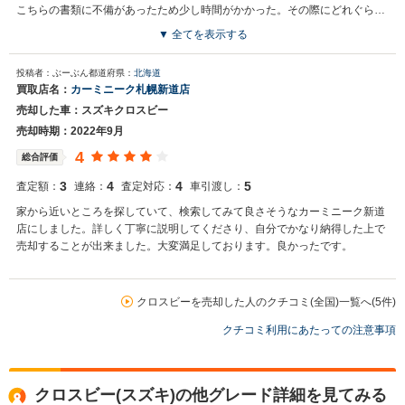
こちらの書類に不備があったため少し時間がかかった。その際にどれぐらい
日数がかかるかの説明が欲しかった。
▼ 全てを表示する
買取店からの返信
投稿者：ぶーぶん
都道府県：
北海道
お世話になっております。 株式会社ネクステージでございます。 この
買取店名：
カーミニーク札幌新道店
度はネクステージをご利用いただきまして誠にありがとうございまし
売却した車：スズキクロスビー
た。 また、説明不足があったようで申し訳ございません。 お客様から
頂きました、貴重なご意見を真摯に受け止め改善に努めていきます。
売却時期：2022年9月
また機会がございましたら是非ネクステージをご利用いただけますと
4
総合評価
幸いでございます。 今後とも宜しくお願いいたします。
3
4
4
5
査定額：
連絡：
査定対応：
車引渡し：
家から近いところを探していて、検索してみて良さそうなカーミニーク新道
店にしました。詳しく丁寧に説明してくださり、自分でかなり納得した上で
売却することが出来ました。大変満足しております。良かったです。
クロスビーを売却した人のクチコミ(全国)一覧へ(5件)
クチコミ利用にあたっての注意事項
クロスビー(スズキ)の他グレード詳細を見てみる