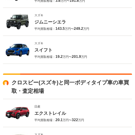
3.6
191.6
平均買取相場：
万円〜
万円
スズキ
ジムニーシエラ
143.5
249.2
平均買取相場：
万円〜
万円
スズキ
スイフト
19.2
201.9
平均買取相場：
万円〜
万円
クロスビー(スズキ)と同一ボディタイプ車の車買
取・査定相場
日産
エクストレイル
20.1
322
平均買取相場：
万円〜
万円
スズキ