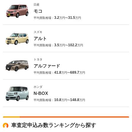
日産
モコ
3.2
31.5
平均買取相場：
万円〜
万円
スズキ
アルト
3.5
102.2
平均買取相場：
万円〜
万円
トヨタ
アルファード
41.8
689.7
平均買取相場：
万円〜
万円
ホンダ
N-BOX
10.8
148.8
平均買取相場：
万円〜
万円
車査定申込み数ランキングから探す