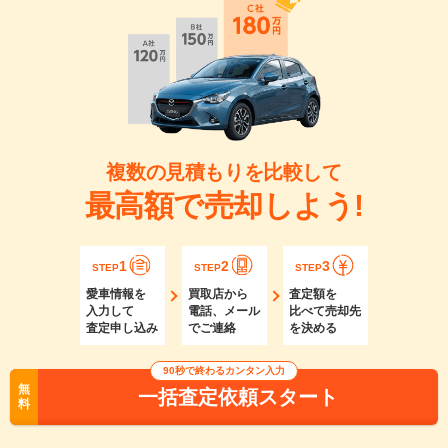
複数の見積もりを比較して
最高額で売却しよう!
1
2
3
STEP
STEP
STEP
愛車情報を
買取店から
査定額を
入力して
電話、メール
比べて売却先
査定申し込み
でご連絡
を決める
90秒で終わるカンタン入力
無
一括査定依頼スタート
料