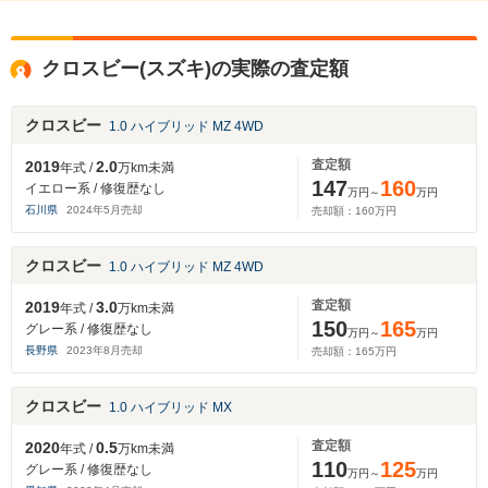
クロスビー(スズキ)の実際の査定額
クロスビー
1.0 ハイブリッド MZ 4WD
査定額
2019
2.0
年式 /
万km未満
147
160
イエロー系 / 修復歴なし
万円～
万円
石川県
2024
年
5
月売却
売却額：
160
万円
クロスビー
1.0 ハイブリッド MZ 4WD
査定額
2019
3.0
年式 /
万km未満
150
165
グレー系 / 修復歴なし
万円～
万円
長野県
2023
年
8
月売却
売却額：
165
万円
クロスビー
1.0 ハイブリッド MX
査定額
2020
0.5
年式 /
万km未満
110
125
グレー系 / 修復歴なし
万円～
万円