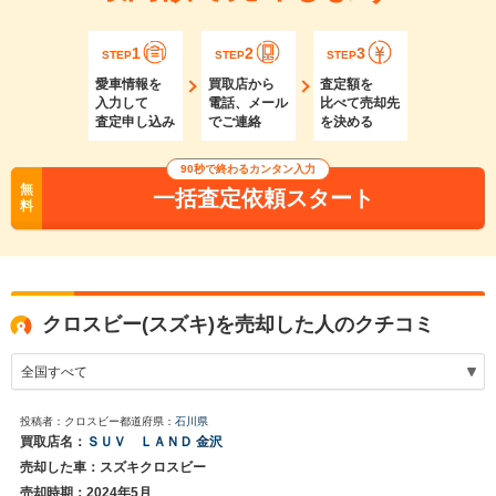
1
2
3
STEP
STEP
STEP
愛車情報を
買取店から
査定額を
入力して
電話、メール
比べて売却先
査定申し込み
でご連絡
を決める
90秒で終わるカンタン入力
無
一括査定依頼スタート
料
クロスビー(スズキ)を売却した人のクチコミ
投稿者：クロスビー
都道府県：
石川県
買取店名：
ＳＵＶ ＬＡＮＤ 金沢
売却した車：スズキクロスビー
売却時期：2024年5月