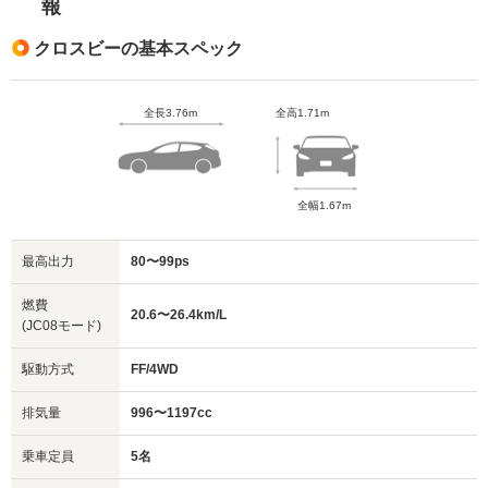
報
クロスビーの基本スペック
全長3.76m
全高1.71m
全幅1.67m
最高出力
80〜99ps
燃費
20.6〜26.4km/L
(JC08モード)
駆動方式
FF/4WD
排気量
996〜1197cc
乗車定員
5名