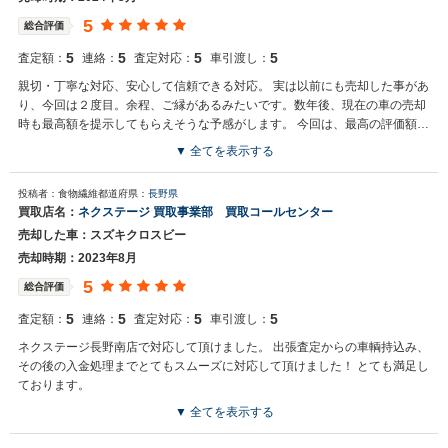
5
総合評価
5
5
5
5
査定額：
連絡：
査定対応：
車引渡し：
親切・丁寧な対応、安心して信頼できる対応。 実は以前にも売却した事があ
り、今回は２度目。余程、ご縁があるみたいです。数年後、現在の車の売却
時も最高額を提示してもらえそうな予感がします。 今回は、最高の評価額を
出して頂いて誠にありがとうございました。
▼ 全てを表示する
買取店からの返信
投稿者：食物繊維
都道府県：
長野県
お世話になっております。 株式会社ネクステージでございます。 この
買取店名：
ネクステージ 買取事業部 買取コールセンター
度はネクステージをご利用いただきまして誠にありがとうございまし
売却した車：スズキクロスビー
た。 弊社スタッフの接客をお褒め頂き光栄です。 今後もご満足いただ
けるよう精進してまいります。 スタッフ一同、またのご利用お待ちし
売却時期：2023年8月
ております。
5
総合評価
5
5
5
5
査定額：
連絡：
査定対応：
車引渡し：
ネクステージ長野南店で対応して頂けました。 出張査定からの車輌持込み、
その後の入金処理までとてもスムーズに対応して頂けました！ とても満足し
ております。
▼ 全てを表示する
買取店からの返信