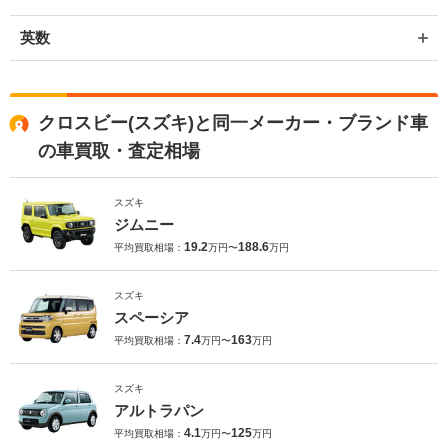
英数
クロスビー(スズキ)と同一メーカー・ブランド車
の車買取・査定相場
スズキ
ジムニー
19.2
188.6
平均買取相場：
万円〜
万円
スズキ
スペーシア
7.4
163
平均買取相場：
万円〜
万円
スズキ
アルトラパン
4.1
125
平均買取相場：
万円〜
万円