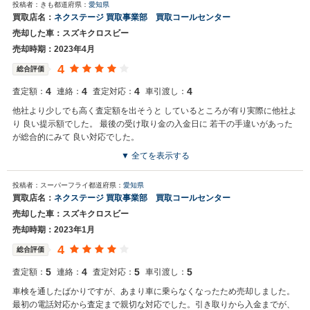
投稿者：きも
都道府県：
愛知県
お世話になっております。 株式会社ネクステージでございます。 この
買取店名：
ネクステージ 買取事業部 買取コールセンター
度はネクステージをご利用いただきまして誠にありがとうございまし
売却した車：スズキクロスビー
た。 今後もご満足いただけるよう精進してまいります。 スタッフ一
同、またのご利用お待ちしております。
売却時期：2023年4月
4
総合評価
4
4
4
4
査定額：
連絡：
査定対応：
車引渡し：
他社より少しでも高く査定額を出そうと しているところが有り実際に他社よ
り 良い提示額でした。 最後の受け取り金の入金日に 若干の手違いがあった
が総合的にみて 良い対応でした。
▼ 全てを表示する
買取店からの返信
投稿者：スーパーフライ
都道府県：
愛知県
お世話になっております。 株式会社ネクステージでございます。 この
買取店名：
ネクステージ 買取事業部 買取コールセンター
度はネクステージをご利用いただきまして誠にありがとうございまし
売却した車：スズキクロスビー
た。 今後もご満足いただけるよう精進してまいります。 スタッフ一
同、またのご利用お待ちしております。
売却時期：2023年1月
4
総合評価
5
4
5
5
査定額：
連絡：
査定対応：
車引渡し：
車検を通したばかりですが、あまり車に乗らなくなったため売却しました。
最初の電話対応から査定まで親切な対応でした。引き取りから入金までが、