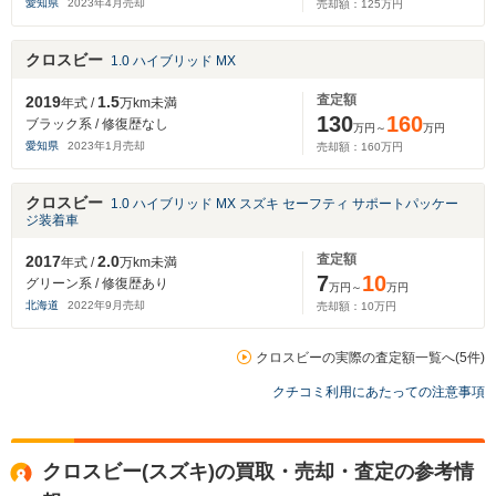
愛知県
2023
年
4
月売却
売却額：
125
万円
クロスビー
1.0 ハイブリッド MX
査定額
2019
1.5
年式 /
万km未満
130
160
ブラック系 / 修復歴なし
万円～
万円
愛知県
2023
年
1
月売却
売却額：
160
万円
クロスビー
1.0 ハイブリッド MX スズキ セーフティ サポートパッケー
ジ装着車
査定額
2017
2.0
年式 /
万km未満
7
10
グリーン系 / 修復歴あり
万円～
万円
北海道
2022
年
9
月売却
売却額：
10
万円
クロスビーの実際の査定額一覧へ(5件)
クチコミ利用にあたっての注意事項
クロスビー(スズキ)の買取・売却・査定の参考情