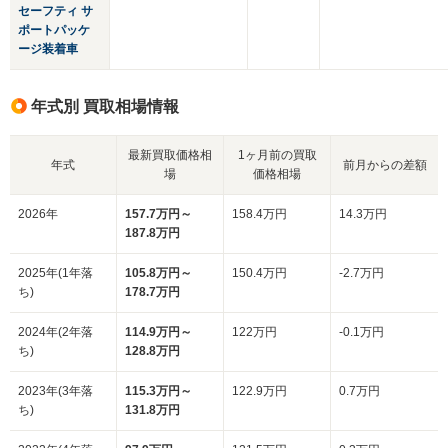
セーフティ サ
ポートパッケ
ージ装着車
年式別 買取相場情報
最新買取価格相
1ヶ月前の買取
年式
前月からの差額
場
価格相場
2026年
157.7万円～
158.4万円
14.3万円
187.8万円
2025年(1年落
105.8万円～
150.4万円
-2.7万円
ち)
178.7万円
2024年(2年落
114.9万円～
122万円
-0.1万円
ち)
128.8万円
2023年(3年落
115.3万円～
122.9万円
0.7万円
ち)
131.8万円