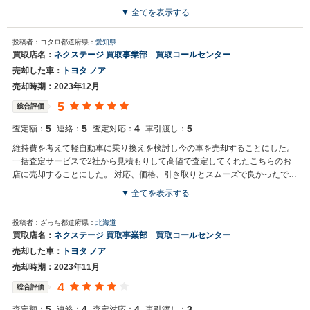
▼ 全てを表示する
投稿者：コタロ
都道府県：
愛知県
買取店名：
ネクステージ 買取事業部 買取コールセンター
売却した車：
トヨタ ノア
売却時期：2023年12月
5
総合評価
5
5
4
5
査定額：
連絡：
査定対応：
車引渡し：
維持費を考えて軽自動車に乗り換えを検討し今の車を売却することにした。
一括査定サービスで2社から見積もりして高値で査定してくれたこちらのお
店に売却することにした。 対応、価格、引き取りとスムーズで良かったで
す。
▼ 全てを表示する
投稿者：ざっち
都道府県：
北海道
買取店名：
ネクステージ 買取事業部 買取コールセンター
売却した車：
トヨタ ノア
売却時期：2023年11月
4
総合評価
5
4
4
3
査定額：
連絡：
査定対応：
車引渡し：