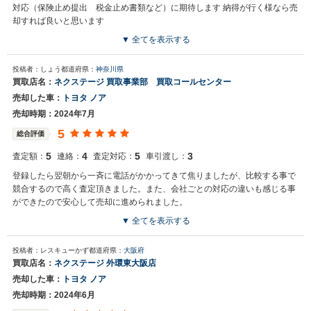
対応（保険止め提出 税金止め書類など）に期待します 納得が行く様なら売
却すれば良いと思います
▼ 全てを表示する
投稿者：しょう
都道府県：
神奈川県
買取店名：
ネクステージ 買取事業部 買取コールセンター
売却した車：
トヨタ ノア
売却時期：2024年7月
5
総合評価
5
4
5
3
査定額：
連絡：
査定対応：
車引渡し：
登録したら翌朝から一斉に電話がかかってきて焦りましたが、比較する事で
競合するので高く査定頂きました。また、会社ごとの対応の違いも感じる事
ができたので安心して売却に進められました。
▼ 全てを表示する
投稿者：レスキューかず
都道府県：
大阪府
買取店名：
ネクステージ 外環東大阪店
売却した車：
トヨタ ノア
売却時期：2024年6月