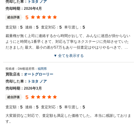
売却した車：
トヨタ ノア
売却時期：2026年4月
5
総合評価
5
5
5
5
査定額：
連絡：
査定対応：
車引渡し：
裁量権が無く上司に連絡するから時間がおして、みんなに迷惑が掛からない
ようにと時間も1番早くきて、対応も丁寧なネクステージに売却させていた
だきました 最大、最小の差が57万もあり一括査定はやはりやるべきで、や
ってよかったと思っています 次回も売却時は活用させていただきます
▼ 全てを表示する
投稿者：DM
都道府県：
福岡県
買取店名：
オートグローリー
売却した車：
トヨタ ノア
売却時期：2026年3月
5
総合評価
5
5
5
5
査定額：
連絡：
査定対応：
車引渡し：
大変親切なご対応で、査定額も満足した価格でした。 本当に感謝しておりま
す。