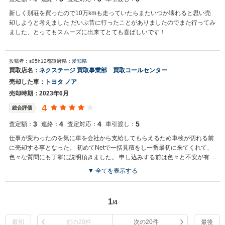
新しく別荘を買ったので10万kmも走っていたらまたいつか壊れると思い売
却しようと考えました だいぶ昔に行ったことがありましたのでまた行ってみ
ました、とってもスムーズに出来てとても喜ばしいです！
投稿者：s05h12
都道府県：
愛知県
買取店名：
ネクステージ 買取事業部 買取コールセンター
売却した車：
トヨタ ノア
売却時期：2023年6月
4
総合評価
3
4
4
5
査定額：
連絡：
査定対応：
車引渡し：
仕事が変わったのを気に車を会社から支給してもらえるため車検が切れる前
に売却する事となった。 初めてNetで一括見積をし一番最初に来てくれて、
色々な質問にも丁寧に説明頂きました。 申し込みする前は色々と不安が有り
ましたが、担当者の方の対応がとても良く良い取引をさせて頂きました。 贅
▼ 全てを表示する
沢を言えばもう少し高かければな～
1
/4
最初
前の20件
次の20件
最後