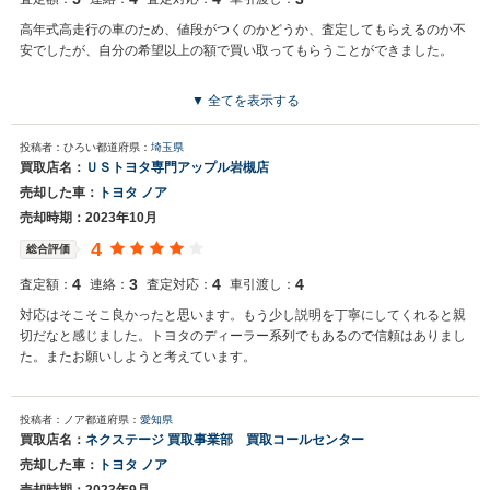
高年式高走行の車のため、値段がつくのかどうか、査定してもらえるのか不
安でしたが、自分の希望以上の額で買い取ってもらうことができました。
▼ 全てを表示する
投稿者：ひろい
都道府県：
埼玉県
買取店名：
ＵＳトヨタ専門アップル岩槻店
売却した車：
トヨタ ノア
売却時期：2023年10月
4
総合評価
4
3
4
4
査定額：
連絡：
査定対応：
車引渡し：
対応はそこそこ良かったと思います。もう少し説明を丁寧にしてくれると親
切だなと感じました。トヨタのディーラー系列でもあるので信頼はありまし
た。またお願いしようと考えています。
投稿者：ノア
都道府県：
愛知県
買取店名：
ネクステージ 買取事業部 買取コールセンター
売却した車：
トヨタ ノア