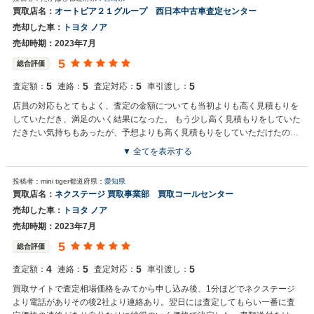
買取店名：
オートピア２１グループ 西日本中古車査定センター
売却した車：
トヨタ ノア
売却時期：2023年7月
5
総合評価
5
5
5
5
査定額：
連絡：
査定対応：
車引渡し：
店員の対応もとてもよく、査定の金額についても当初よりも高く見積もりを
していただき、満足のいく結果になった。 もう少し高く見積もりをしていた
だきたい気持ちもあったが、予想よりも高く見積もりをしていただけたので
よかった
▼ 全てを表示する
投稿者：mini tiger
都道府県：
愛知県
買取店名：
ネクステージ 買取事業部 買取コールセンター
売却した車：
トヨタ ノア
売却時期：2023年7月
5
総合評価
4
5
5
5
査定額：
連絡：
査定対応：
車引渡し：
買取サイトで査定相場価格をみてから申し込み後、1分ほどでネクステージ
より電話がありその後2社より連絡あり。翌日には査定してもらい一番に査