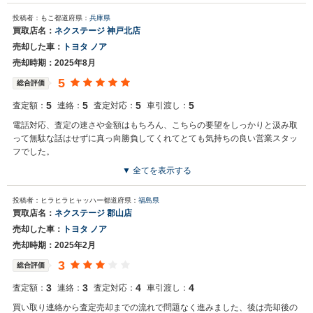
投稿者：もこ
都道府県：
兵庫県
買取店名：
ネクステージ 神戸北店
売却した車：
トヨタ ノア
売却時期：2025年8月
5
総合評価
5
5
5
5
査定額：
連絡：
査定対応：
車引渡し：
電話対応、査定の速さや金額はもちろん、こちらの要望をしっかりと汲み取
って無駄な話はせずに真っ向勝負してくれてとても気持ちの良い営業スタッ
フでした。
▼ 全てを表示する
投稿者：ヒラヒラヒャッハー
都道府県：
福島県
買取店名：
ネクステージ 郡山店
売却した車：
トヨタ ノア
売却時期：2025年2月
3
総合評価
3
3
4
4
査定額：
連絡：
査定対応：
車引渡し：
買い取り連絡から査定売却までの流れで問題なく進みました、後は売却後の