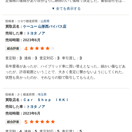
定価格の連絡があり自分なりに納得のいく価格で決定した。書類送付をはじ
め対応スピードが速い。引取りの陸送費が必要なのは残念
▼ 全てを表示する
投稿者：コヨウ
都道府県：
山形県
買取店名：
ケーユー 山形西バイパス店
売却した車：
トヨタ ノア
売却時期：2023年6月
4
総合評価
3
3
3
3
査定額：
連絡：
査定対応：
車引渡し：
長年愛着があったが、ハイブリッド車に買い替えとなった。細かい傷などあ
ったが、許容範囲ということで、大きく査定に響かないようにしてくれた。
状態も良かったのか、それなりの額で取引してもらえた。
投稿者：さく
都道府県：
埼玉県
買取店名：
Ｃａｒ Ｓｈｏｐ ＩＫＫＩ
売却した車：
トヨタ ノア
売却時期：2023年6月
5
総合評価
4
5
5
5
査定額：
連絡：
査定対応：
車引渡し：