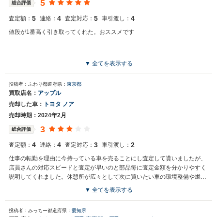
5
総合評価
5
4
5
4
査定額：
連絡：
査定対応：
車引渡し：
値段が1番高く引き取ってくれた。おススメです
▼ 全てを表示する
投稿者：ふわり
都道府県：
東京都
買取店名：
アップル
売却した車：
トヨタ ノア
売却時期：2024年2月
3
総合評価
4
4
3
2
査定額：
連絡：
査定対応：
車引渡し：
仕事の転勤を理由に今持っている車を売ることにし査定して貰いましたが、
店員さんの対応スピードと査定が早いのと部品毎に査定金額を分かりやすく
説明してくれました。休憩所が広々として次に買いたい車の環境整備や燃費
効率、自分にあった車を質問で丁寧に応答してくれました。またアップルに
▼ 全てを表示する
来店したいと思いました
投稿者：みっちー
都道府県：
愛知県