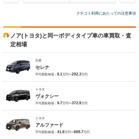
クチコミ利用にあたっての注意事項
ノア(トヨタ)と同一ボディタイプ車の車買取・査
定相場
日産
セレナ
8.1
292.3
平均買取相場：
万円〜
万円
トヨタ
ヴォクシー
9.7
372.9
平均買取相場：
万円〜
万円
トヨタ
アルファード
41.8
689.7
平均買取相場：
万円〜
万円