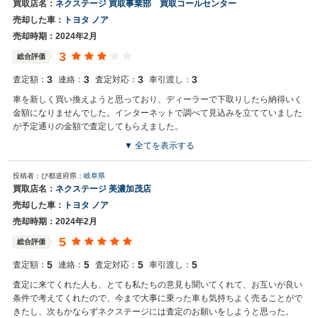
買取店名：
ネクステージ 買取事業部 買取コールセンター
売却した車：
トヨタ ノア
売却時期：2024年2月
3
総合評価
3
3
3
3
査定額：
連絡：
査定対応：
車引渡し：
車を新しく買い換えようと思っており、ディーラーで下取りしたら納得いく
金額になりませんでした。インターネットで調べて見込みを立てていました
が予定通りの金額で査定してもらえました。
▼ 全てを表示する
投稿者：ぴ
都道府県：
岐阜県
買取店名：
ネクステージ 美濃加茂店
売却した車：
トヨタ ノア
売却時期：2024年2月
5
総合評価
5
5
5
5
査定額：
連絡：
査定対応：
車引渡し：
査定に来てくれた人も、とても私たちの意見も聞いてくれて、お互いが良い
条件で考えてくれたので、今まで大事に乗った車も気持ちよく売ることがで
きたし、次もかならずネクステージには査定のお願いをしようと思った。