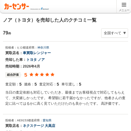
メニュー
ノア（トヨタ）を売却した人のクチコミ一覧
79
件
投稿者：ヒロ
都道府県：
神奈川県
買取店名：
車買取レンジャー
売却した車：
トヨタ ノア
売却時期：2026年4月
5
総合評価
5
5
5
5
査定額：
連絡：
査定対応：
車引渡し：
当日の査定依頼も対応していただき、最後までお客様視点で対応してもらえ
て、大変嬉しかったです。 希望額に若干届かなかったですが、他者さんの査
定に比べてはるかに高く見ていただけたのも良かったです。 高評価です。
投稿者：AE9153
都道府県：
愛知県
買取店名：
ネクステージ 大高店