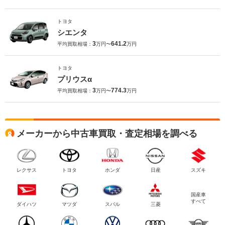
トヨタ
シエンタ
3
641.2
平均買取相場：
万円〜
万円
トヨタ
プリウスα
3
774.3
平均買取相場：
万円〜
万円
メーカーから中古車買取・査定相場を調べる
レクサス
トヨタ
ホンダ
日産
スズキ
国産車
すべて
ダイハツ
マツダ
スバル
三菱