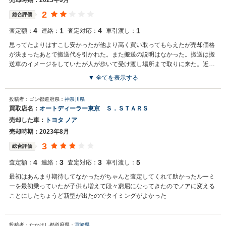
売却時期：2023年9月
2
総合評価
4
1
4
1
査定額：
連絡：
査定対応：
車引渡し：
思ってたよりはすこし安かったが他より高く買い取ってもらえたが売却価格
が決まったあとで搬送代を引かれた。また搬送の説明はなかった。搬送は搬
送車のイメージをしていたが人が歩いて受け渡し場所まで取りに来た。近く
に店舗があるので持っていくと言ったら断られ、歩いてくる搬送に一万円も
▼ 全てを表示する
とられた
投稿者：ゴン
都道府県：
神奈川県
買取店名：
オートディーラー東京 Ｓ．ＳＴＡＲＳ
売却した車：
トヨタ ノア
売却時期：2023年8月
3
総合評価
4
3
3
5
査定額：
連絡：
査定対応：
車引渡し：
最初はあんまり期待してなかったがちゃんと査定してくれて助かったルーミ
ーを最初乗っていたが子供も増えて段々窮屈になってきたのでノアに変える
ことにしたちょうど新型が出たのでタイミングがよかった
投稿者：たかはし
都道府県：
宮崎県