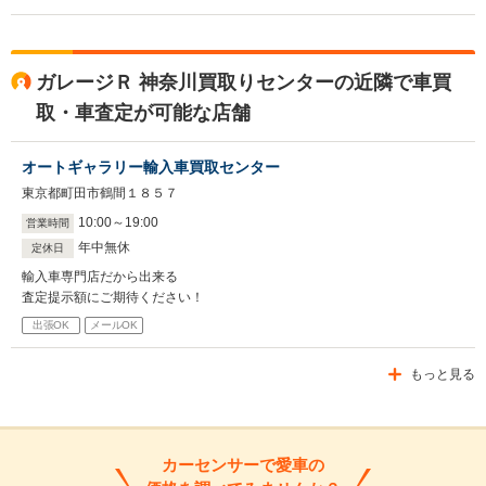
ガレージＲ 神奈川買取りセンターの近隣で車買
取・車査定が可能な店舗
オートギャラリー輸入車買取センター
東京都町田市鶴間１８５７
10
:
00
～
19
:
00
営業時間
年中無休
定休日
輸入車専門店だから出来る
査定提示額にご期待ください！
出張OK
メールOK
もっと見る
カーセンサーで愛車の