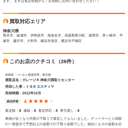
ます。 まずは査定依頼から！お気軽にお問い合わせください！
買取対応エリア
神奈川県
厚木市、綾瀬市、伊勢原市、海老名市、高座郡寒川町、座間市、茅ヶ崎市、平
塚市、藤沢市、大和市、横浜市泉区、横浜市戸塚区
このお店のクチコミ（26件）
投稿者：パパさん
都道府県：
東京都
買取店名：ガレージＲ 神奈川買取りセンター
売却した車：
トヨタ エスティマ
売却時期：2022年10月
4
総合評価
4
4
4
4
査定額：
連絡：
査定対応：
車引渡し：
車検が近くなり代替の下取りで査定してもらいました。ディーラーとり高額
の一発提示で予想以上の金額での下取り金額でした。他社にもその金額を伝