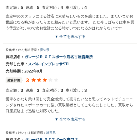
5
5
4
4
査定額：
連絡：
査定対応：
車引渡し：
査定中のスタッフによる対応に素晴らしいものを感じました。またいつかお
世話になる時があったらまた頼みたいと思います。 ただ今しばらくは車を買
う予定がないので次お世話になる時がいつになるかはわからないです
▼ 全てを表示する
投稿者：わん
都道府県：
愛知県
買取店名：
ガレージＲ ＧＴスポーツ店名古屋営業所
売却した車：
スバル インプレッサSTI
売却時期：2022年9月
3
総合評価
3
3
3
3
査定額：
連絡：
査定対応：
車引渡し：
愛車をかなり乗り回して完全燃焼して売りたいなと思ってネットでチューニ
ングされたスポーツカーに強い買取業者としてこちらにしました。買取から
口座振込まで迅速な対応でした。
▼ 全てを表示する
投稿者：けいすけ
都道府県：
埼玉県
買取店名：
ガレージＲ ＧＴスポーツ専門店