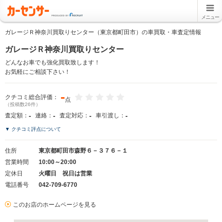
メニュー
ガレージＲ神奈川買取りセンター（東京都町田市）の車買取・車査定情報
ガレージＲ神奈川買取りセンター
どんなお車でも強化買取致します！
お気軽にご相談下さい！
-
クチコミ総合評価：
点
（投稿数26件）
-
-
-
-
査定額：
連絡：
査定対応：
車引渡し：
▼ クチコミ評点について
住所
東京都町田市森野６－３７６－１
営業時間
10:00～20:00
定休日
火曜日 祝日は営業
電話番号
042-709-6770
このお店のホームページを見る