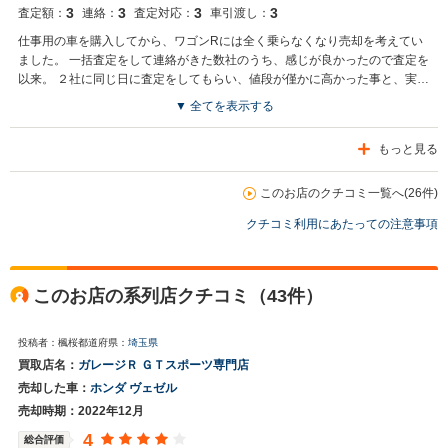
3
3
3
3
査定額：
連絡：
査定対応：
車引渡し：
仕事用の車を購入してから、ワゴンRには全く乗らなくなり売却を考えてい
ました。 一括査定をして連絡がきた数社のうち、感じが良かったので査定を
以来。 ２社に同じ日に査定をしてもらい、値段が僅かに高かった事と、実際
も感じが良かったのでお願いしました。
▼ 全てを表示する
もっと見る
このお店のクチコミ一覧へ(26件)
クチコミ利用にあたっての注意事項
このお店の系列店クチコミ（43件）
投稿者：楓桜
都道府県：
埼玉県
買取店名：
ガレージＲ ＧＴスポーツ専門店
売却した車：
ホンダ ヴェゼル
売却時期：2022年12月
4
総合評価