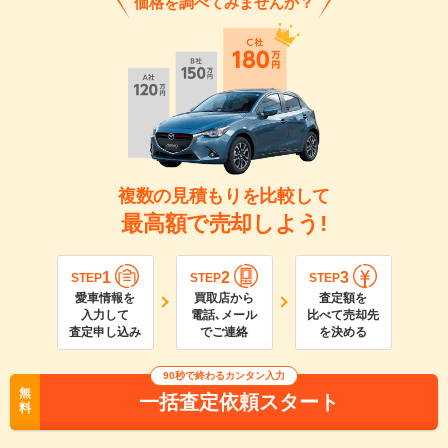
価格を調べてみませんか？
複数の見積もりを比較して
最高額で売却しよう!
1
2
3
STEP
STEP
STEP
愛車情報を
買取店から
査定額を
入力して
電話､メール
比べて売却先
査定申し込み
でご連絡
を決める
90
秒で終わるカンタン入力
無
一括査定依頼スタート
料