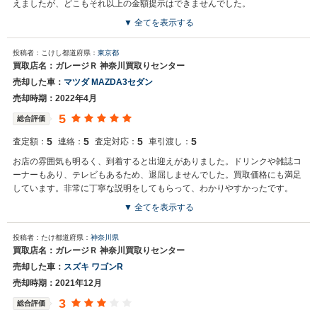
えましたが、どこもそれ以上の金額提示はできませんでした。
▼ 全てを表示する
投稿者：こけし
都道府県：
東京都
買取店名：ガレージＲ 神奈川買取りセンター
売却した車：
マツダ MAZDA3セダン
売却時期：2022年4月
5
総合評価
5
5
5
5
査定額：
連絡：
査定対応：
車引渡し：
お店の雰囲気も明るく、到着すると出迎えがありました。ドリンクや雑誌コ
ーナーもあり、テレビもあるため、退屈しませんでした。買取価格にも満足
しています。非常に丁寧な説明をしてもらって、わかりやすかったです。
▼ 全てを表示する
投稿者：たけ
都道府県：
神奈川県
買取店名：ガレージＲ 神奈川買取りセンター
売却した車：
スズキ ワゴンR
売却時期：2021年12月
3
総合評価