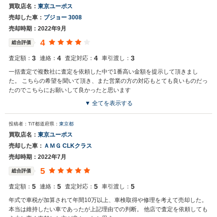
買取店名：
東京ユーポス
売却した車：
プジョー 3008
売却時期：2022年9月
4
総合評価
3
4
4
3
査定額：
連絡：
査定対応：
車引渡し：
一括査定で複数社に査定を依頼した中で1番高い金額を提示して頂きまし
た。 こちらの希望を聞いて頂き、また営業の方の対応もとても良いものだっ
たのでこちらにお願いして良かったと思います
▼ 全てを表示する
投稿者：TiT
都道府県：
東京都
買取店名：
東京ユーポス
売却した車：
ＡＭＧ CLKクラス
売却時期：2022年7月
5
総合評価
5
5
5
5
査定額：
連絡：
査定対応：
車引渡し：
年式で車税が加算されて年間10万以上、車検取得や修理を考えて売却した。
本当は維持したい車であったが上記理由での判断。 他店で査定を依頼しても