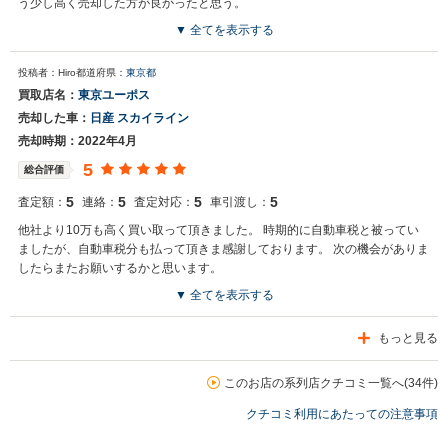
う少し高く売却した方が良かったと思う。
▼ 全てを表示する
投稿者：Hiro
都道府県：
東京都
買取店名：
東京ユーポス
売却した車：
日産 スカイライン
売却時期：2022年4月
5
総合評価
5
5
5
5
査定額：
連絡：
査定対応：
車引渡し：
他社より10万も高く買い取って頂きました。 時期的に自動車税と被ってい
ましたが、自動車税分も払って頂きま感謝しております。 次の機会がありま
したらまたお願いするかと思います。
▼ 全てを表示する
もっと見る
このお店の系列店クチコミ一覧へ(34件)
クチコミ利用にあたっての注意事項