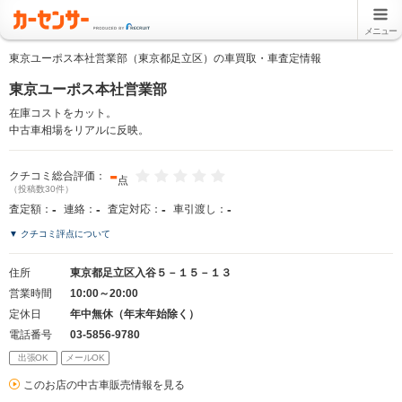
メニュー
東京ユーポス本社営業部（東京都足立区）の車買取・車査定情報
東京ユーポス本社営業部
在庫コストをカット。
中古車相場をリアルに反映。
-
クチコミ総合評価：
点
（投稿数30件）
-
-
-
-
査定額：
連絡：
査定対応：
車引渡し：
▼ クチコミ評点について
住所
東京都足立区入谷５－１５－１３
営業時間
10:00～20:00
定休日
年中無休（年末年始除く）
電話番号
03-5856-9780
出張OK
メールOK
このお店の中古車販売情報を見る