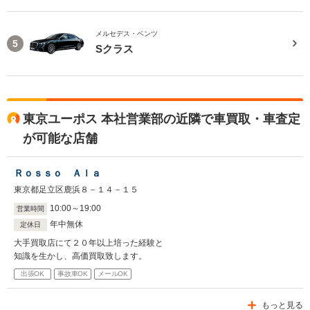
メルセデス・ベンツ
5
Sクラス
東京ユーポス 本社営業部の近隣で車買取・車査定
が可能な店舗
Ｒｏｓｓｏ Ａｌａ
東京都足立区鹿浜８－１４－１５
10
:
00
～
19
:
00
営業時間
年中無休
定休日
大手買取店にて２０年以上培った経験と
知識を生かし、高価買取致します。
出張OK
事故車OK
メールOK
もっと見る