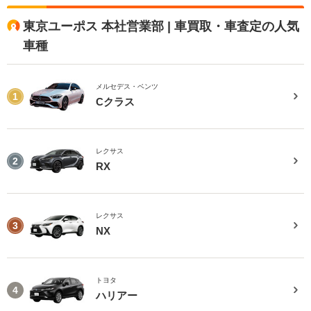
東京ユーポス 本社営業部 | 車買取・車査定の人気
車種
メルセデス・ベンツ
1
Cクラス
レクサス
2
RX
レクサス
3
NX
トヨタ
4
ハリアー