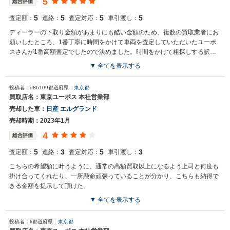
5
総合評価
5
5
5
5
査定額：
連絡：
査定対応：
車引渡し：
ディーラーの下取り金額があまりにも酷い金額のため、複数の買取業者にお
願いしたところ、1番丁寧に時間をかけて車両を査定していただいたユーポ
スさんが1番高額査定でしたので決めました。時間をかけて粗探しする訳で
もなく、時間をかけたからこそ、安心して金額提示してもらえたのかと思い
▼ 全てを表示する
ます。駆け引き無しでスレートに商談していただけた事は有り難かったで
す。売買についても必要書類など書面で説明して下さった点は信頼できると
投稿者：d86109
都道府県：
東京都
思いました。また機会があればお願いしたいと思います。
買取店名：東京ユーポス 本社営業部
売却した車：
日産 エルグランド
売却時期：2023年1月
4
総合評価
5
3
5
3
査定額：
連絡：
査定対応：
車引渡し：
こちらの希望額に叶うように、通常の高額買取以上になるよう上司と何度も
掛け合ってくれたり、一所懸命頑張っていることが分かり、こちらも納得で
きる金額を提示して頂けた。
▼ 全てを表示する
投稿者：k
都道府県：
東京都