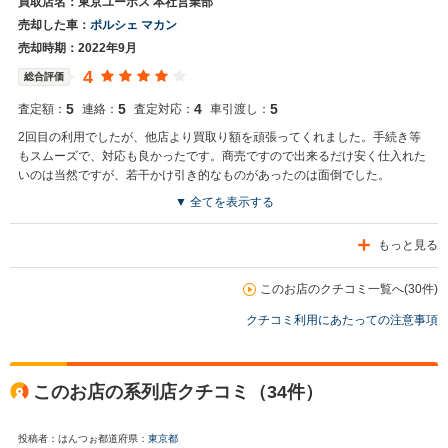
買取店名：東京ユーポス 本社営業部
売却した車：
ポルシェ マカン
売却時期：2022年9月
4
総合評価
5
5
4
5
査定額：
連絡：
査定対応：
車引渡し：
2回目の利用でしたが、他店より買取り額を頑張ってくれました。手続き等
もスムーズで、対応も良かったです。商売ですので出来るだけ安く仕入れた
いのは当然ですが、若干かけ引き的なものがあったのは面倒でした。
▼ 全てを表示する
もっと見る
このお店のクチコミ一覧へ(30件)
クチコミ利用にあたっての注意事項
このお店の系列店クチコミ（34件）
投稿者：はんつぉ
都道府県：
東京都