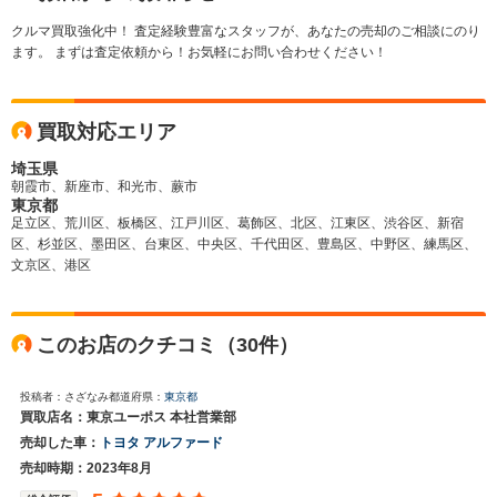
クルマ買取強化中！ 査定経験豊富なスタッフが、あなたの売却のご相談にのり
ます。 まずは査定依頼から！お気軽にお問い合わせください！
買取対応エリア
埼玉県
朝霞市、新座市、和光市、蕨市
東京都
足立区、荒川区、板橋区、江戸川区、葛飾区、北区、江東区、渋谷区、新宿
区、杉並区、墨田区、台東区、中央区、千代田区、豊島区、中野区、練馬区、
文京区、港区
このお店のクチコミ（30件）
投稿者：さざなみ
都道府県：
東京都
買取店名：東京ユーポス 本社営業部
売却した車：
トヨタ アルファード
売却時期：2023年8月