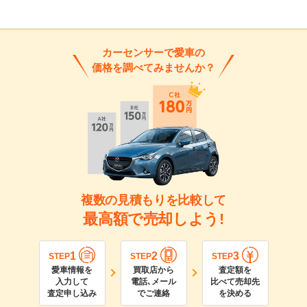
カーセンサーで愛車の
価格を調べてみませんか？
複数の見積もりを比較して
最高額で売却しよう!
1
2
3
STEP
STEP
STEP
愛車情報を
買取店から
査定額を
入力して
電話､メール
比べて売却先
査定申し込み
でご連絡
を決める