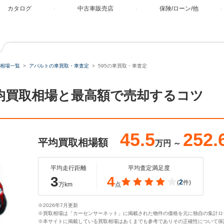
カタログ
中古車販売店
保険/ローン/他
相場一覧
アバルトの車買取・車査定
595の車買取・車査定
平均買取相場と最高額で売却するコツ
45.5
252.
平均買取相場額
万円
～
平均走行距離
平均査定満足度
3
4
2
(
件)
万km
点
※2026年7月更新
※買取相場は「カーセンサーネット」に掲載された物件の価格を元に独自の集計ロ
※本サイトに掲載している買取相場はあくまでも参考でありその正確性について保