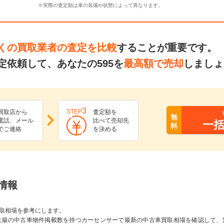
※実際の査定額は車の装備や状態によって異なります。
くの買取業者の査定を比較
することが重要です。
依頼して、あなたの595を
最高額で売却
しましょ
3
STEP
買取店から
査定額を
無
電話、メール
比べて売却先
一
料
でご連絡
を決める
場情報
取相場を参考にします。
大級の中古車物件掲載数を持つカーセンサーで最新の中古車買取相場を確認して、