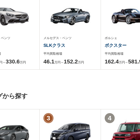
・ベンツ
メルセデス・ベンツ
ポルシェ
SLKクラス
ボクスター
場
平均買取相場
平均買取相場
330.6
46.1
152.2
162.4
581.
円～
万円
万円～
万円
万円～
グから探す
3
4