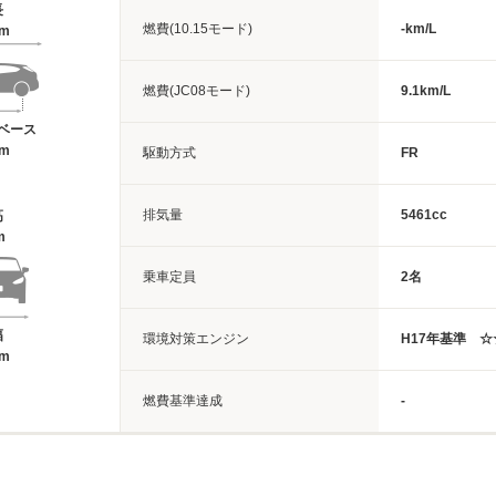
長
燃費(10.15モード)
-km/L
5m
燃費(JC08モード)
9.1km/L
ベース
9m
駆動方式
FR
排気量
5461cc
高
m
乗車定員
2名
幅
環境対策エンジン
H17年基準 ☆
8m
燃費基準達成
-