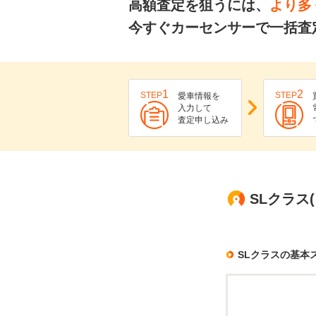
高額査定を狙うには、
より多
今すぐカーセンサーで一括査
1
2
STEP
STEP
愛車情報を
入力して
査定申し込み
SLクラス
SLクラスの基本