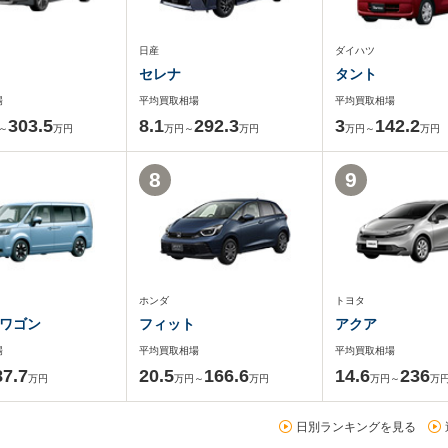
日産
ダイハツ
セレナ
タント
場
平均買取相場
平均買取相場
303.5
8.1
292.3
3
142.2
～
万円
万円～
万円
万円～
万円
8
9
ホンダ
トヨタ
ワゴン
フィット
アクア
場
平均買取相場
平均買取相場
87.7
20.5
166.6
14.6
236
万円
万円～
万円
万円～
万
日別ランキングを見る