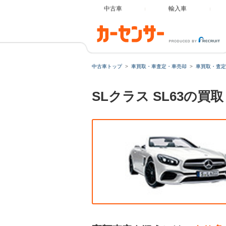
中古車
輸入車
中古車トップ
車買取・車査定・車売却
車買取・査定
SLクラス SL63の