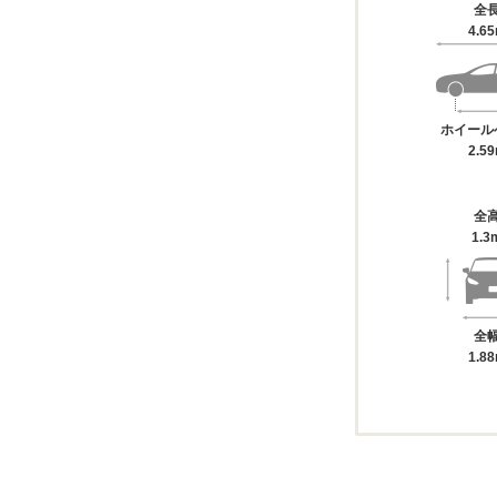
全
4.6
ホイール
2.5
全
1.3
全
1.8