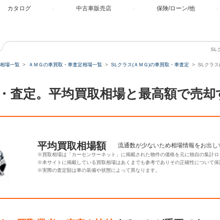
カタログ
中古車販売店
保険/ローン/他
SL
相場一覧
ＡＭＧの車買取・車査定相場一覧
SLクラス(ＡＭＧ)の車買取・車査定
SLクラス
買取・査定。平均買取相場と最高額で売
平均買取相場額
流通数が少ないため相場情報をお出し
※買取相場は「カーセンサーネット」に掲載された物件の価格を元に独自の集計ロ
※本サイトに掲載している買取相場はあくまでも参考でありその正確性について保
※実際の査定額は車の装備や状態によって異なります。