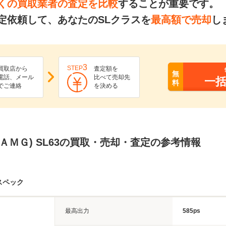
くの買取業者の査定を比較
することが重要です。
定依頼して、あなたのSLクラスを
最高額で売却
し
3
STEP
買取店から
査定額を
無
電話、メール
比べて売却先
一
料
でご連絡
を決める
(ＡＭＧ) SL63の買取・売却・査定の参考情報
スペック
最高出力
585ps