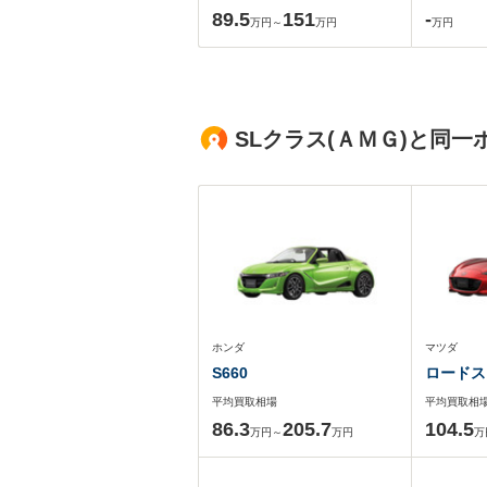
89.5
151
-
万円～
万円
万円
SLクラス(ＡＭＧ)と同
ホンダ
マツダ
S660
ロードス
平均買取相場
平均買取相
86.3
205.7
104.5
万円～
万円
万