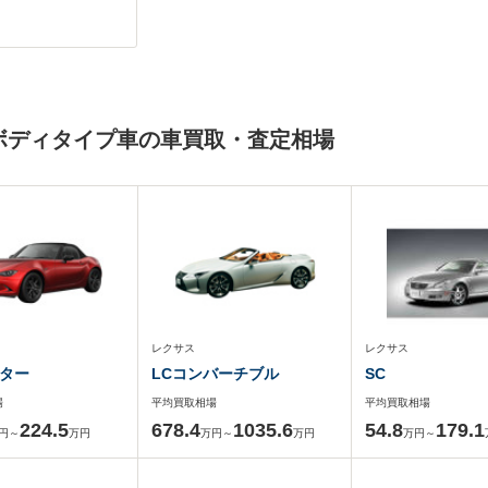
一ボディタイプ車の車買取・査定相場
レクサス
レクサス
ター
LCコンバーチブル
SC
場
平均買取相場
平均買取相場
224.5
678.4
1035.6
54.8
179.1
円～
万円
万円～
万円
万円～