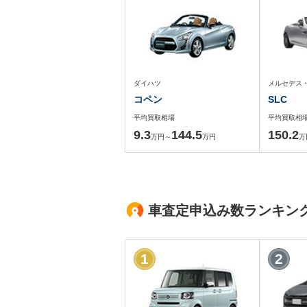
ダイハツ
メルセデス
コペン
SLC
平均買取相場
平均買取相
9.3
144.5
150.2
万円～
万円
万
車査定申込み数ランキン
1
2