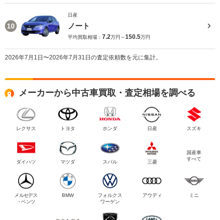
日産
ノート
10
7.2
150.5
平均買取相場：
万円～
万円
2026年7月1日〜2026年7月31日の査定依頼数を元に集計。
メーカーから中古車買取・査定相場を調べる
レクサス
トヨタ
ホンダ
日産
スズキ
国産車
すべて
ダイハツ
マツダ
スバル
三菱
メルセデス
BMW
フォルクス
アウディ
ミニ
・ベンツ
ワーゲン