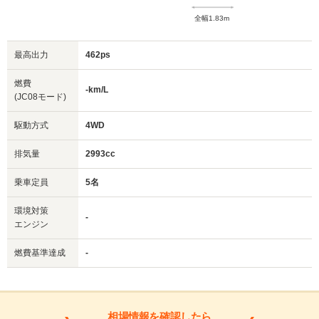
全幅1.83m
最高出力
462ps
燃費
-km/L
(JC08モード)
駆動方式
4WD
排気量
2993cc
乗車定員
5名
環境対策
-
エンジン
燃費基準達成
-
相場情報を確認したら