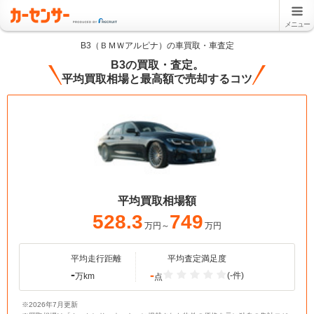
メニュー
B3（ＢＭＷアルピナ）の車買取・車査定
B3の買取・査定。
平均買取相場と最高額で売却するコツ
平均買取相場額
528.3
749
万円～
万円
平均走行距離
平均査定満足度
-
-
(-件)
万km
点
※2026年7月更新