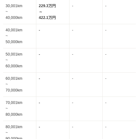
30,001km
229.3万円
-
-
~
～
40,000km
422.1万円
40,001km
-
-
-
~
50,000km
50,001km
-
-
-
~
60,000km
60,001km
-
-
-
~
70,000km
70,001km
-
-
-
~
80,000km
80,001km
-
-
-
~
90,000km