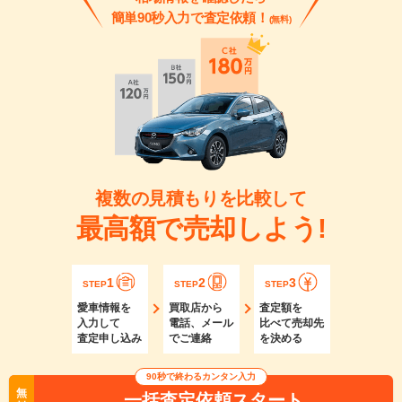
簡単90秒入力で査定依頼！
(無料)
複数の見積もりを比較して
最高額で売却しよう!
1
2
3
STEP
STEP
STEP
愛車情報を
買取店から
査定額を
入力して
電話、メール
比べて売却先
査定申し込み
でご連絡
を決める
90秒で終わるカンタン入力
無
一括査定依頼スタート