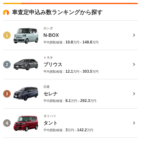
車査定申込み数ランキングから探す
ホンダ
N-BOX
1
10.8
148.8
平均買取相場：
万円～
万円
トヨタ
プリウス
2
12.1
303.5
平均買取相場：
万円～
万円
日産
セレナ
3
8.1
292.3
平均買取相場：
万円～
万円
ダイハツ
タント
4
3
142.2
平均買取相場：
万円～
万円