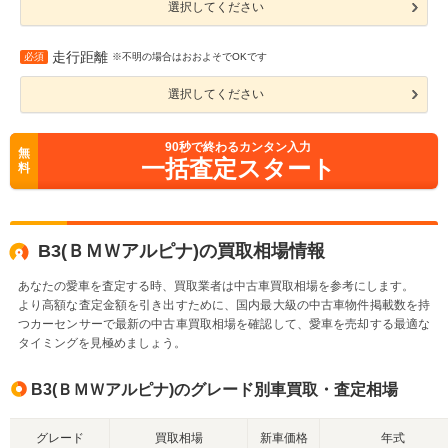
選択してください
走行距離
必須
※不明の場合はおおよそでOKです
選択してください
90
秒で終わるカンタン入力
無
一括査定スタート
料
B3(ＢＭＷアルピナ)の買取相場情報
あなたの愛車を査定する時、買取業者は中古車買取相場を参考にします。
より高額な査定金額を引き出すために、国内最大級の中古車物件掲載数を持
つカーセンサーで最新の中古車買取相場を確認して、愛車を売却する最適な
タイミングを見極めましょう。
B3(ＢＭＷアルピナ)のグレード別車買取・査定相場
グレード
買取相場
新車価格
年式