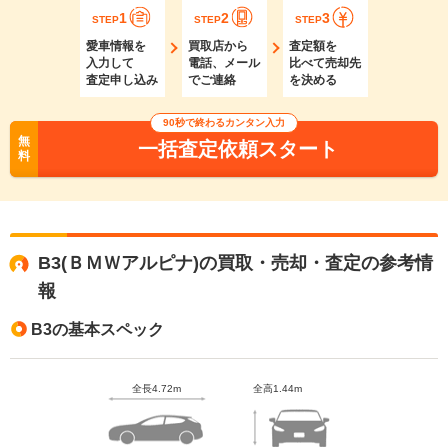
1
2
3
STEP
STEP
STEP
愛車情報を
買取店から
査定額を
入力して
電話、メール
比べて売却先
査定申し込み
でご連絡
を決める
90秒で終わるカンタン入力
無
一括査定依頼スタート
料
B3(ＢＭＷアルピナ)の買取・売却・査定の参考情
報
B3の基本スペック
全長4.72m
全高1.44m