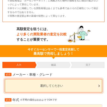
※買取相場は「カーセンサーネット」に掲載された物件の価格を元に独自の集計ロジ
ックによって算出しています。
※本サイトに掲載している買取相場はあくまでも参考でありその正確性について保証
するものではありません。
※実際の査定額は車の装備や状態によって異なります。
高額査定を狙うには、
より多くの買取業者の査定を比較
することが重要です。
今すぐカーセンサーで一括査定依頼して
最高額で売却しましょう！
入力
確認
完了
メーカー・車種・グレード
必須
選択してください
年式
必須
※不明の場合はおおよそでOKです