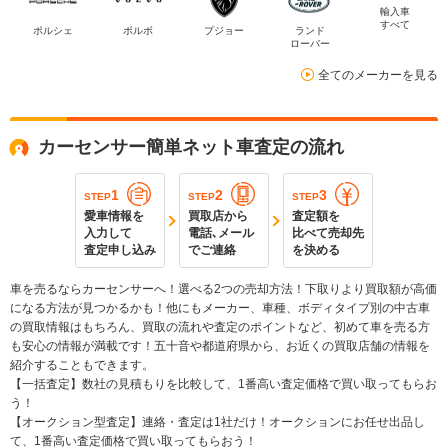
輸入車
すべて
ポルシェ
ボルボ
プジョー
ランド
ローバー
全てのメーカーを見る
カーセンサー簡単ネット車査定の流れ
1
2
3
STEP
STEP
STEP
愛車情報を
買取店から
査定額を
入力して
電話､メール
比べて売却先
査定申し込み
でご連絡
を決める
車を売るならカーセンサーへ！選べる2つの売却方法！下取りより買取額が高価
になる方法が見つかるかも！他にもメーカー、車種、ボディタイプ別の中古車
の買取情報はもちろん、買取の流れや査定のポイントなど、初めて車を売る方
も安心の情報が満載です！五十音や都道府県から、お近くの買取店舗の情報を
紹介することもできます。
【一括査定】数社の見積もりを比較して、1番高い査定価格で買い取ってもらお
う！
【オークション型査定】連絡・査定は1社だけ！オークションにお任せ出品し
て、1番高い査定価格で買い取ってもらおう！