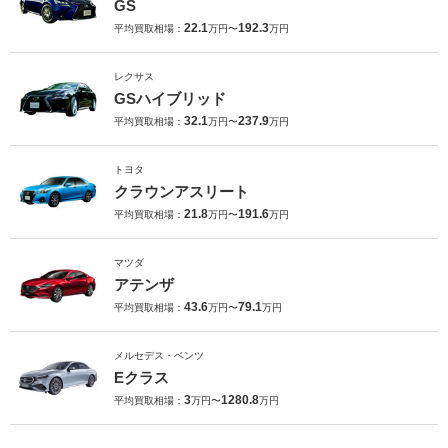
GS
22.1
192.3
平均買取相場：
万円〜
万円
レクサス
GSハイブリッド
32.1
237.9
平均買取相場：
万円〜
万円
トヨタ
クラウンアスリート
21.8
191.6
平均買取相場：
万円〜
万円
マツダ
アテンザ
43.6
79.1
平均買取相場：
万円〜
万円
メルセデス・ベンツ
Eクラス
3
1280.8
平均買取相場：
万円〜
万円