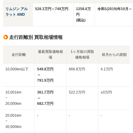
リムジン アル
528.3万円～749万円
1258.0万
令和1(2019)年10月～
ラット 4WD
円
(税込)
走行距離別 買取相場情報
最新買取価格相
1ヶ月前の買取
走行距離
前月からの差額
場
価格相場
10,000km以下
549.8万円
666.8万円
4.1万円
～
791.9万円
10,001km
361.7万円
522.2万円
±0万円
~
～
20,000km
682.7万円
20,001km
-
-
-
~
30,000km