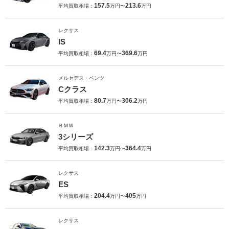
157.5
213.6
平均買取相場：
万円〜
万円
レクサス
IS
69.4
369.6
平均買取相場：
万円〜
万円
メルセデス・ベンツ
Cクラス
80.7
306.2
平均買取相場：
万円〜
万円
ＢＭＷ
3シリーズ
142.3
364.4
平均買取相場：
万円〜
万円
レクサス
ES
204.4
405
平均買取相場：
万円〜
万円
レクサス