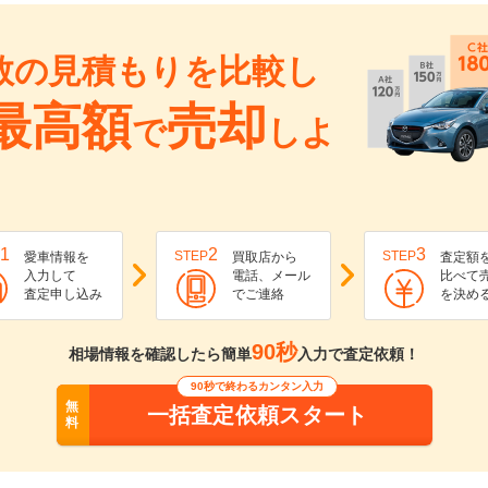
数の見積もりを比較し
最高額
売却
で
しよ
1
2
3
STEP
STEP
愛車情報を
買取店から
査定額
入力して
電話、メール
比べて
査定申し込み
でご連絡
を決め
90秒
相場情報を確認したら簡単
入力で査定依頼！
90秒で終わるカンタン入力
無
一括査定依頼スタート
料