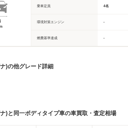
乗車定員
4名
幅
環境対策エンジン
-
8m
燃費基準達成
-
ピナ)の他グレード詳細
ピナ)と同一ボディタイプ車の車買取・査定相場