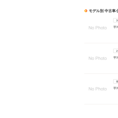
モデル別 中古車
平
平
平