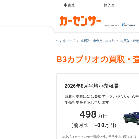
中古車
輸入車
中古車トップ
車買取・車査定・車売却
車買取・査定
B3カブリオの買取・
2026年8月平均小売相場
買取相場算出には参照データが少ないため中
小売相場を表示しています。
498
万円
（前月比：
+0.0
万円）
※上記はカーセンサー掲載物件の平均小売相場であり