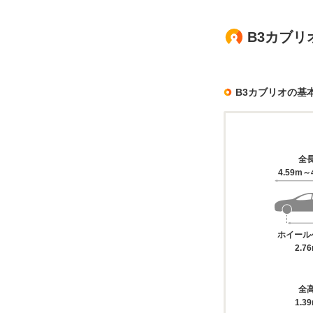
B3カブリ
B3カブリオの基
全
4.59m～
ホイール
2.7
全
1.3