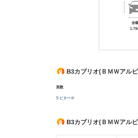
全
1.7
B3カブリオ(ＢＭＷアル
英数
S ビターボ
B3カブリオ(ＢＭＷアル