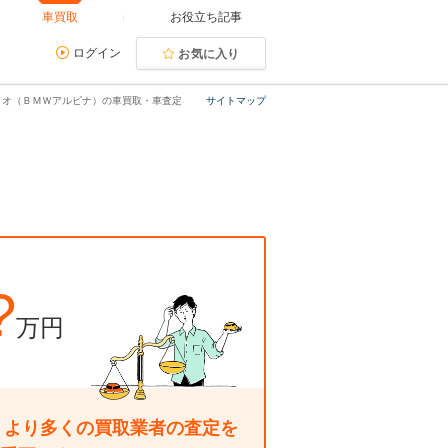
車買取
お役立ち記事
ログイン
お気に入り
リオ（ＢＭＷアルピナ）の車買取・車査定
サイトマップ
?
万円
、
より多くの買取業者の査定を