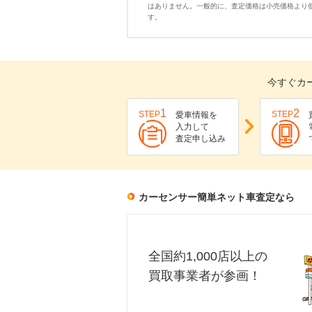
はありません。一般的に、査定価格は小売価格より
す。
今すぐカ
1
2
STEP
STEP
愛車情報を
入力して
査定申し込み
カーセンサー簡単ネット車査定なら
全国約1,000店以上の
買取事業者が参画！