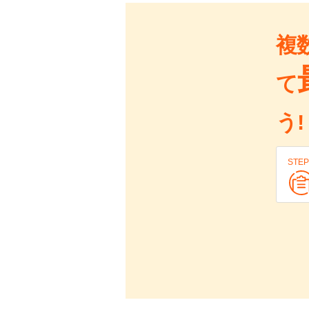
複
て
う!
STEP