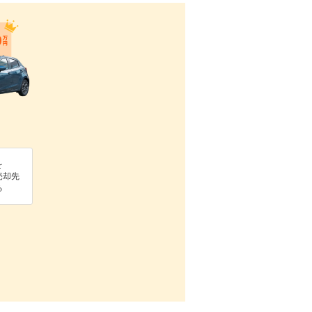
を
売却先
る