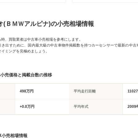
オ(ＢＭＷアルピナ)の小売相場情報
る時、買取業者は中古車小売相場を参考にします。
引き出すために、国内最大級の中古車物件掲載数を持つカーセンサーで最新の中古
タイミングを見極めましょう。
均小売価格と掲載台数の推移
498万円
平均走行距離
1102
+0.0万円
平均年式
2009
車小売相場情報