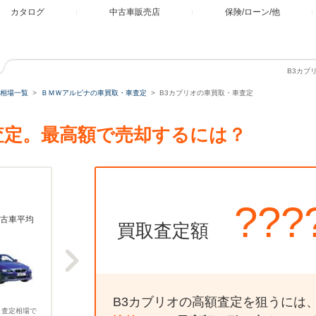
カタログ
中古車販売店
保険/ローン/他
B3カブ
相場一覧
ＢＭＷアルピナの車買取・車査定
B3カブリオの車買取・車査定
査定。最高額で売却するには？
???
古車平均
買取査定額
B3カブリオの高額査定を狙うには
、査定相場で