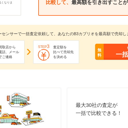
比較して、
最高額を引き出すことが
低くなりま
ーセンサーで一括査定依頼して、あなたのB3カブリオを最高額で売却し
3
STEP
買取店から
査定額を
無
電話、メール
比べて売却先
一
料
でご連絡
を決める
最大30社の査定が
一括で比較できる！