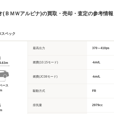
オ(ＢＭＷアルピナ)の買取・売却・査定の参考情報
本スペック
最高出力
370～410ps
長
燃費(10.15モード)
-km/L
4.63m
燃費(JC08モード)
-km/L
ベース
6m
駆動方式
FR
排気量
2979cc
高
9m