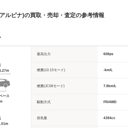
Ｗアルピナ)の買取・売却・査定の参考情報
ク
最高出力
608ps
長
燃費(10.15モード)
-km/L
5.27m
燃費(JC08モード)
7.9km/L
ベース
1m
駆動方式
FR/4WD
排気量
4394cc
高
.51m