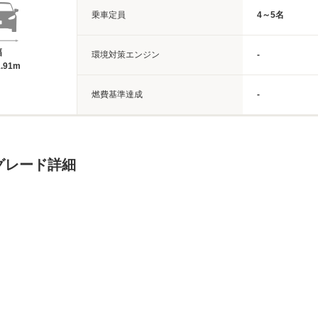
乗車定員
4～5名
幅
環境対策エンジン
-
.91m
燃費基準達成
-
グレード詳細