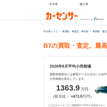
中古車
輸入車
中古車トップ
車買取・車査定・車売却
車買取・査定
B7の買取・査定。最
2026年8月平均小売相場
買取相場算出には参照データが少ないため中
小売相場を表示しています。
1363.9
万円
（前月比：
+473.9
万円）
※上記はカーセンサー掲載物件の平均小売相場であり