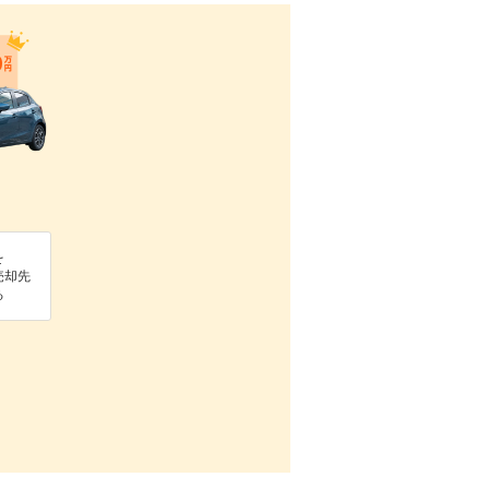
を
売却先
る