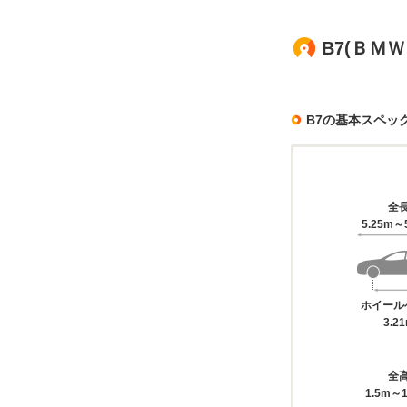
B7(ＢＭ
B7の基本スペッ
全
5.25m～
ホイール
3.2
全
1.5m～1