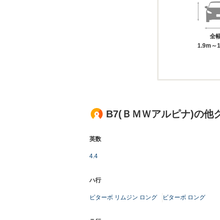
全
1.9m～1
B7(ＢＭＷアルピナ)の他
英数
4.4
ハ行
ビターボ リムジン ロング
ビターボ ロング