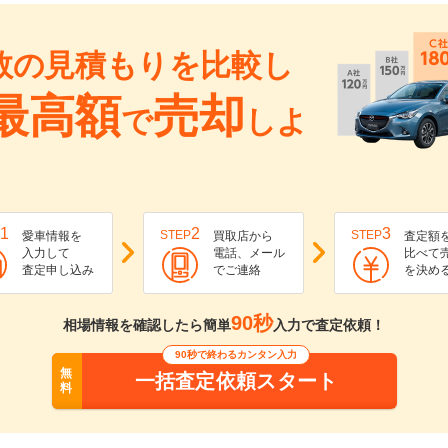
数の見積もりを比較し
最高額
売却
で
しよ
1
2
3
STEP
STEP
愛車情報を
買取店から
査定額
入力して
電話、メール
比べて
査定申し込み
でご連絡
を決め
90秒
相場情報を確認したら簡単
入力で査定依頼！
90秒で終わるカンタン入力
無
一括査定依頼スタート
料