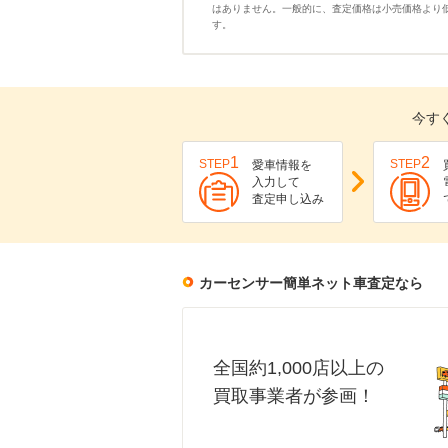
はありません。一般的に、査定価格は小売価格より
す。
今す
1
2
STEP
STEP
愛車情報を
入力して
査定申し込み
カーセンサー簡単ネット車査定なら
全国約1,000店以上の
買取事業者が参画！