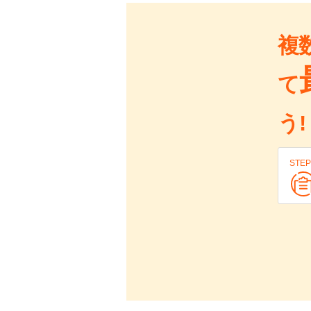
複
て
う!
STEP