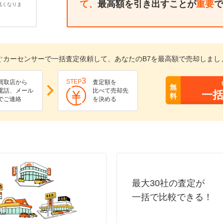
て、
最高額を引き出すことが
重要
で
低くなりま
ぐカーセンサーで一括査定依頼して、あなたのB7を最高額で売却しまし
3
STEP
買取店から
査定額を
無
電話、メール
比べて売却先
一
料
でご連絡
を決める
最大30社の査定が
一括で比較できる！