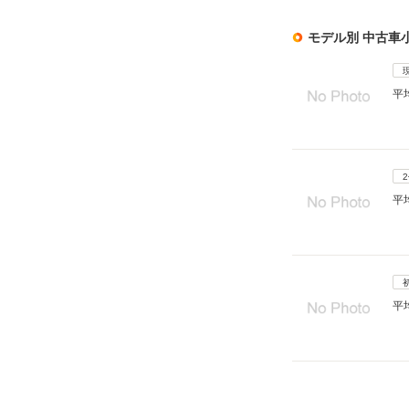
モデル別 中古車
平
平
平