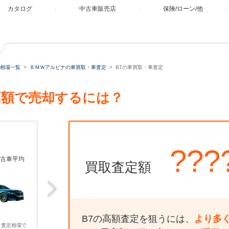
カタログ
中古車販売店
保険/ローン/他
相場一覧
ＢＭＷアルピナの車買取・車査定
B7の車買取・車査定
高額で売却するには？
???
古車平均
買取査定額
B7の高額査定を狙うには、
より多
、査定相場で