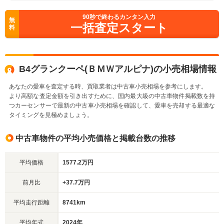
90
秒で終わるカンタン入力
無
一括査定スタート
料
B4グランクーペ(ＢＭＷアルピナ)の小売相場情報
あなたの愛車を査定する時、買取業者は中古車小売相場を参考にします。
より高額な査定金額を引き出すために、国内最大級の中古車物件掲載数を持
つカーセンサーで最新の中古車小売相場を確認して、愛車を売却する最適な
タイミングを見極めましょう。
中古車物件の平均小売価格と掲載台数の推移
平均価格
1577.2万円
前月比
+37.7万円
平均走行距離
8741km
平均年式
2024年