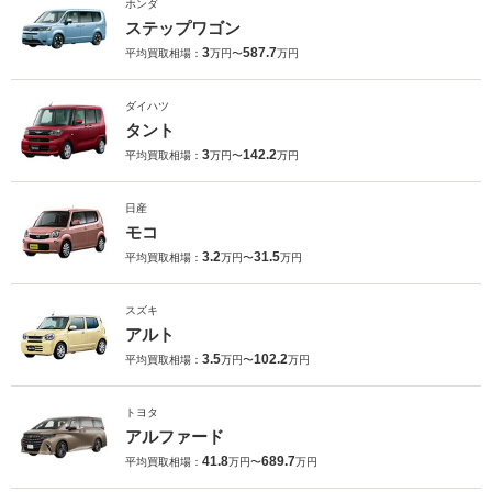
ホンダ
ステップワゴン
3
587.7
平均買取相場：
万円〜
万円
ダイハツ
タント
3
142.2
平均買取相場：
万円〜
万円
日産
モコ
3.2
31.5
平均買取相場：
万円〜
万円
スズキ
アルト
3.5
102.2
平均買取相場：
万円〜
万円
トヨタ
アルファード
41.8
689.7
平均買取相場：
万円〜
万円