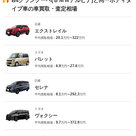
B4グランクーペ(ＢＭＷアルピナ)と同一ボディタ
イプ車の車買取・査定相場
日産
エクストレイル
20.1
322
平均買取相場：
万円〜
万円
スズキ
パレット
6.9
27.6
平均買取相場：
万円〜
万円
日産
セレナ
8.1
292.3
平均買取相場：
万円〜
万円
トヨタ
ヴォクシー
9.7
372.9
平均買取相場：
万円〜
万円