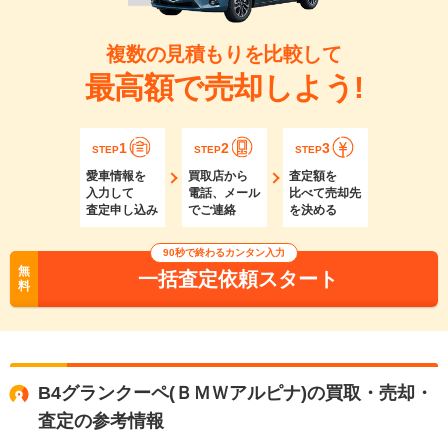
複数の見積もりを比較して
最高額で売却しよう!
1
2
3
STEP
STEP
STEP
愛車情報を
買取店から
査定額を
入力して
電話、メール
比べて売却先
査定申し込み
でご連絡
を決める
90秒で終わるカンタン入力
無
一括査定依頼スタート
料
B4グランクーペ(ＢＭＷアルピナ)の買取・売却・
査定の参考情報