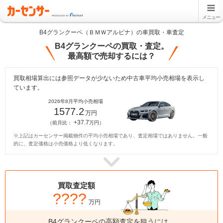
メニュー
B4グランクーペ（ＢＭＷアルピナ）の車買取・車査定
B4グランクーペの買取・査定。
最高額で売却するには？
買取相場算出には参照データが少ないため中古車平均小売相場を表示し
ています。
2026年8月平均小売相場
1577.2
万円
+37.7
（前月比：
万円）
※上記はカーセンサー掲載物件の平均小売相場であり、査定相場ではありません。一般
的に、査定価格は小売価格より低くなります。
買取査定額
????
万円
B4グランクーペの高額査定を狙うには、