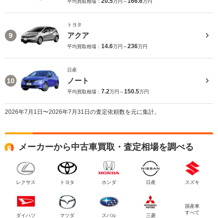
20.5
166.6
平均買取相場：
万円～
万円
トヨタ
アクア
9
14.6
236
平均買取相場：
万円～
万円
日産
ノート
10
7.2
150.5
平均買取相場：
万円～
万円
2026年7月1日〜2026年7月31日の査定依頼数を元に集計。
メーカーから中古車買取・査定相場を調べる
レクサス
トヨタ
ホンダ
日産
スズキ
国産車
すべて
ダイハツ
マツダ
スバル
三菱