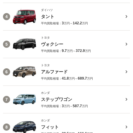
ダイハツ
タント
4
3
142.2
平均買取相場：
万円～
万円
トヨタ
ヴォクシー
5
9.7
372.9
平均買取相場：
万円～
万円
トヨタ
アルファード
6
41.8
689.7
平均買取相場：
万円～
万円
ホンダ
ステップワゴン
7
3
587.7
平均買取相場：
万円～
万円
ホンダ
フィット
8