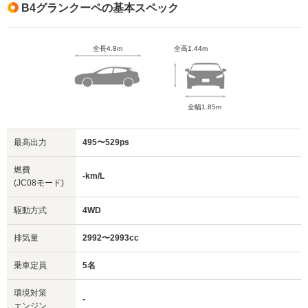
B4グランクーペの基本スペック
全長4.8m
全高1.44m
全幅1.85m
最高出力
495〜529ps
燃費
-km/L
(JC08モード)
駆動方式
4WD
排気量
2992〜2993cc
乗車定員
5名
環境対策
-
エンジン