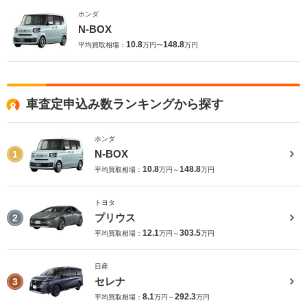
ホンダ
N-BOX
10.8
148.8
平均買取相場：
万円〜
万円
車査定申込み数ランキングから探す
ホンダ
N-BOX
1
10.8
148.8
平均買取相場：
万円～
万円
トヨタ
プリウス
2
12.1
303.5
平均買取相場：
万円～
万円
日産
セレナ
3
8.1
292.3
平均買取相場：
万円～
万円