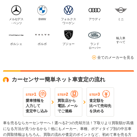
メルセデス
BMW
フォルクス
アウディ
ミニ
・ベンツ
ワーゲン
輸入車
すべて
ポルシェ
ボルボ
プジョー
ランド
ローバー
全てのメーカーを見る
カーセンサー簡単ネット車査定の流れ
1
2
3
STEP
STEP
STEP
愛車情報を
買取店から
査定額を
入力して
電話､メール
比べて売却先
査定申し込み
でご連絡
を決める
車を売るならカーセンサーへ！選べる2つの売却方法！下取りより買取額が高価
になる方法が見つかるかも！他にもメーカー、車種、ボディタイプ別の中古車
の買取情報はもちろん、買取の流れや査定のポイントなど、初めて車を売る方