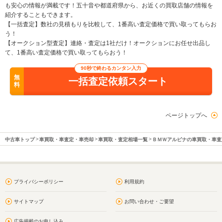
も安心の情報が満載です！五十音や都道府県から、お近くの買取店舗の情報を
紹介することもできます。
【一括査定】数社の見積もりを比較して、1番高い査定価格で買い取ってもらお
う！
【オークション型査定】連絡・査定は1社だけ！オークションにお任せ出品し
て、1番高い査定価格で買い取ってもらおう！
90秒で終わるカンタン入力
無
一括査定依頼スタート
料
ページトップへ
中古車トップ
車買取・車査定・車売却
車買取・査定相場一覧
ＢＭＷアルピナの車買取・車査
プライバシーポリシー
利用規約
サイトマップ
お問い合わせ・ご要望
広告掲載のお申し込み