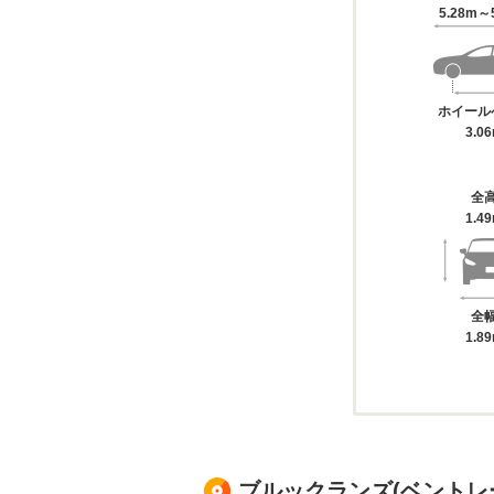
5.28m～
ホイール
3.0
全
1.4
全
1.8
ブルックランズ(ベントレ