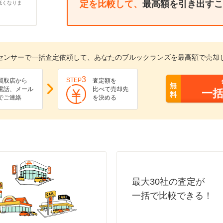
定を比較して、
最高額を引き出すこ
低くなりま
センサーで一括査定依頼して、あなたのブルックランズを最高額で売却
3
STEP
買取店から
査定額を
無
電話、メール
比べて売却先
一
料
でご連絡
を決める
最大30社の査定が
一括で比較できる！