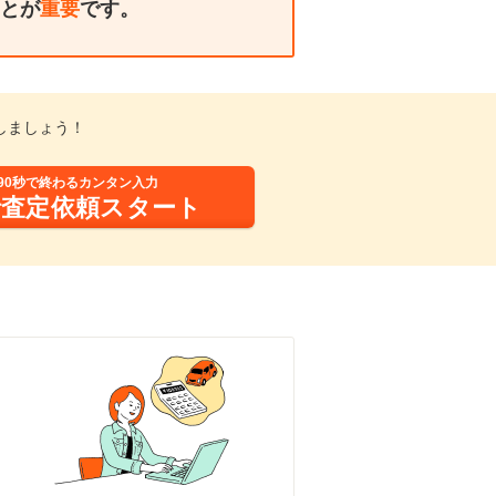
とが
重要
です。
しましょう！
90秒で終わるカンタン入力
括査定依頼スタート