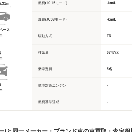
燃費(10.15モード)
-km/L
5.31m
燃費(JC08モード)
-km/L
ベース
6m
駆動方式
FR
排気量
6747cc
高
9m
乗車定員
5名
幅
環境対策エンジン
-
9m
燃費基準達成
-
ー)と同一メーカー・ブランド車の車買取・査定相