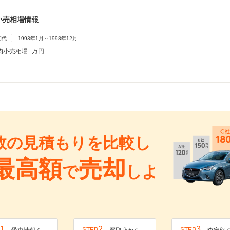
小売相場情報
初代
1993年1月～1998年12月
均小売相場
万円
数の見積もりを比較し
最高額
売却
で
しよ
1
2
3