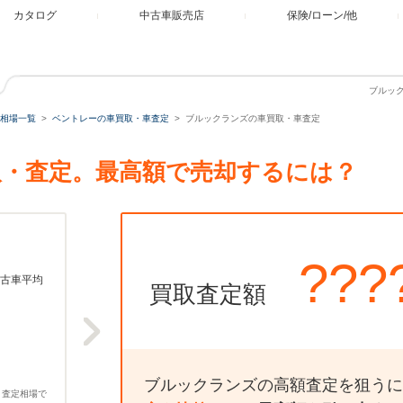
カタログ
中古車販売店
保険/ローン/他
ブルッ
相場一覧
ベントレーの車買取・車査定
ブルックランズの車買取・車査定
・査定。最高額で売却するには？
???
古車平均
買取査定額
ブルックランズの高額査定を狙うに
、査定相場で