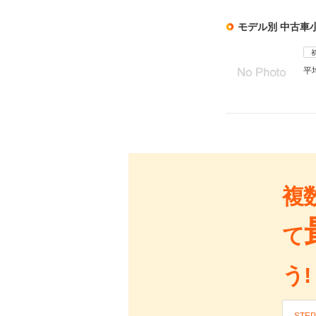
モデル別 中古車
平
複
て
う!