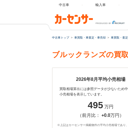
中古車
輸入車
中古車トップ
車買取・車査定・車売却
車買取・査定
ブルックランズの買取
2026年8月平均小売相場
買取相場算出には参照データが少ないため中
小売相場を表示しています。
495
万円
（前月比：
+0.0
万円）
※上記はカーセンサー掲載物件の平均小売相場であり