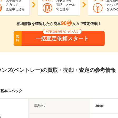
STEP
STEP
愛車情報を
買取店から
査定額
入力して
電話、メール
比べて
査定申し込み
でご連絡
を決め
90秒
相場情報を確認したら簡単
入力で査定依頼！
90秒で終わるカンタン入力
無
一括査定依頼スタート
料
ランズ(ベントレー)の買取・売却・査定の参考情報
の基本スペック
最高出力
304ps
長