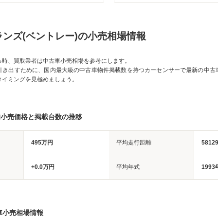
ンズ(ベントレー)の小売相場情報
る時、買取業者は中古車小売相場を参考にします。
引き出すために、国内最大級の中古車物件掲載数を持つカーセンサーで最新の中古
タイミングを見極めましょう。
均小売価格と掲載台数の推移
495万円
平均走行距離
5812
+0.0万円
平均年式
1993
車小売相場情報