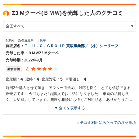
Z3 Mクーペ(ＢＭＷ)を売却した人のクチコミ
投稿者：あ
都道府県：
千葉県
買取店名：
Ｔ．Ｕ．Ｃ．ＧＲＯＵＰ 買取事業部／（株）シーリーフ
売却した車：ＢＭＷZ3 Mクーペ
売却時期：2022年9月
4
総合評価
4
4
5
4
査定額：
連絡：
査定対応：
車引渡し：
前回2台購入させて頂き、アフター面含め、対応も良く、とても信頼できる
販売店です。 今回もまた2台購入でお世話になりました。 車両の品質も良
く、大変満足しています。無理な相談にも快くご対応頂き、ありがとうござ
いました。
▼ 全てを表示する
買取店からの返信
この度は、弊社とのお取引を頂きまして誠に有難う御座いました。 こ
クチコミ利用にあたっての注意事項
れ程の高評価を頂きました事は、買取冥利に尽きます。 まだまだ精進
致しますので、これからも末永いお付き合いを心よりお願い申し上げ