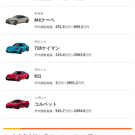
ＢＭＷ
M4クーペ
251.5
890.2
平均買取相場：
万円〜
万円
ポルシェ
718ケイマン
315.4
2083.9
平均買取相場：
万円〜
万円
ポルシェ
911
3
3901.2
平均買取相場：
万円〜
万円
シボレー
コルベット
541.7
1094.6
平均買取相場：
万円〜
万円