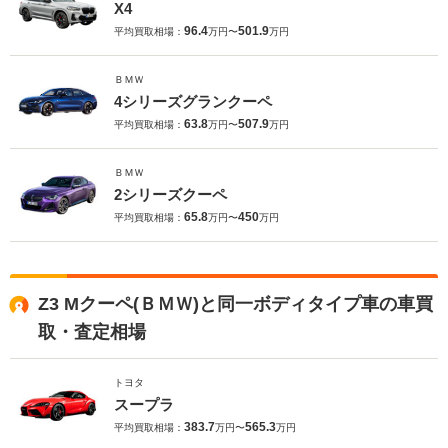
X4
96.4
501.9
平均買取相場：
万円〜
万円
ＢＭＷ
4シリーズグランクーペ
63.8
507.9
平均買取相場：
万円〜
万円
ＢＭＷ
2シリーズクーペ
65.8
450
平均買取相場：
万円〜
万円
Z3 Mクーペ(ＢＭＷ)と同一ボディタイプ車の車買
取・査定相場
トヨタ
スープラ
383.7
565.3
平均買取相場：
万円〜
万円