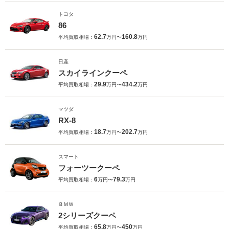
トヨタ
86
62.7
160.8
平均買取相場：
万円〜
万円
日産
スカイラインクーペ
29.9
434.2
平均買取相場：
万円〜
万円
マツダ
RX-8
18.7
202.7
平均買取相場：
万円〜
万円
スマート
フォーツークーペ
6
79.3
平均買取相場：
万円〜
万円
ＢＭＷ
2シリーズクーペ
65.8
450
平均買取相場：
万円〜
万円