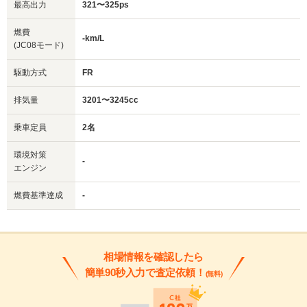
最高出力
321〜325ps
燃費
-km/L
(JC08モード)
駆動方式
FR
排気量
3201〜3245cc
乗車定員
2名
環境対策
-
エンジン
燃費基準達成
-
相場情報を確認したら
簡単90秒入力で査定依頼！
(無料)