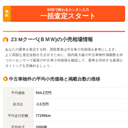
90
秒で終わるカンタン入力
無
一括査定スタート
料
Z3 Mクーペ(ＢＭＷ)の小売相場情報
あなたの愛車を査定する時、買取業者は中古車小売相場を参考にします。
より高額な査定金額を引き出すために、国内最大級の中古車物件掲載数を持
つカーセンサーで最新の中古車小売相場を確認して、愛車を売却する最適な
タイミングを見極めましょう。
中古車物件の平均小売価格と掲載台数の推移
平均価格
944.2万円
前月比
-3.5万円
平均走行距離
77290km
平均年式
2000年