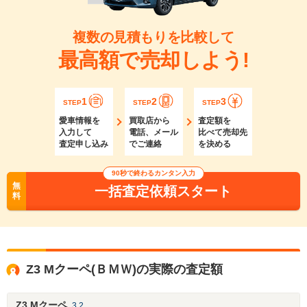
複数の見積もりを比較して
最高額で売却しよう!
1
2
3
STEP
STEP
STEP
愛車情報を
買取店から
査定額を
入力して
電話、メール
比べて売却先
査定申し込み
でご連絡
を決める
90秒で終わるカンタン入力
無
一括査定依頼スタート
料
Z3 Mクーペ(ＢＭＷ)の実際の査定額
Z3 Mクーペ
3.2