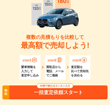
複数の見積もりを比較して
最高額で売却しよう!
1
2
3
STEP
STEP
STEP
愛車情報を
買取店から
査定額を
入力して
電話、メール
比べて売却先
査定申し込み
でご連絡
を決める
90秒で終わるカンタン入力
無
一括査定依頼スタート
料