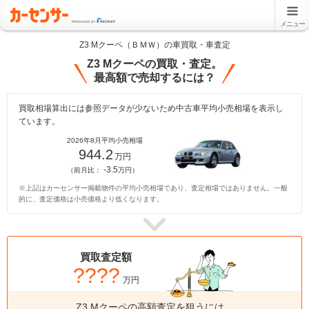
メニュー
Z3 Mクーペ（ＢＭＷ）の車買取・車査定
Z3 Mクーペの買取・査定。
最高額で売却するには？
買取相場算出には参照データが少ないため中古車平均小売相場を表示し
ています。
2026年8月平均小売相場
944.2
万円
-3.5
（前月比：
万円）
※上記はカーセンサー掲載物件の平均小売相場であり、査定相場ではありません。一般
的に、査定価格は小売価格より低くなります。
買取査定額
????
万円
Z3 Mクーペの高額査定を狙うには、