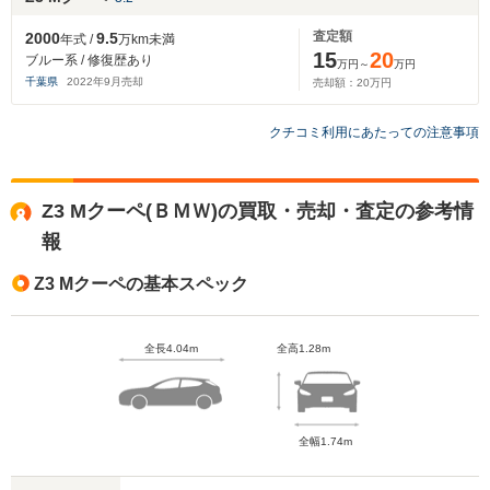
査定額
2000
9.5
年式 /
万km未満
15
20
ブルー系 / 修復歴あり
万円～
万円
千葉県
2022
年
9
月売却
売却額：
20
万円
クチコミ利用にあたっての注意事項
Z3 Mクーペ(ＢＭＷ)の買取・売却・査定の参考情
報
Z3 Mクーペの基本スペック
全長4.04m
全高1.28m
全幅1.74m