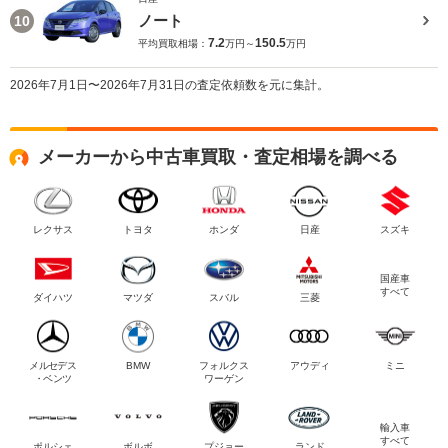
ノート
10
7.2
150.5
平均買取相場：
万円～
万円
2026年7月1日〜2026年7月31日の査定依頼数を元に集計。
メーカーから中古車買取・査定相場を調べる
レクサス
トヨタ
ホンダ
日産
スズキ
国産車
すべて
ダイハツ
マツダ
スバル
三菱
メルセデス
BMW
フォルクス
アウディ
ミニ
・ベンツ
ワーゲン
輸入車
すべて
ポルシェ
ボルボ
プジョー
ランド