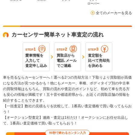
ローバー
全てのメーカーを見る
カーセンサー簡単ネット車査定の流れ
1
2
3
STEP
STEP
STEP
愛車情報を
買取店から
査定額を
入力して
電話､メール
比べて売却先
査定申し込み
でご連絡
を決める
車を売るならカーセンサーへ！選べる2つの売却方法！下取りより買取額が高価
になる方法が見つかるかも！他にもメーカー、車種、ボディタイプ別の中古車
の買取情報はもちろん、買取の流れや査定のポイントなど、初めて車を売る方
も安心の情報が満載です！五十音や都道府県から、お近くの買取店舗の情報を
紹介することもできます。
【一括査定】数社の見積もりを比較して、1番高い査定価格で買い取ってもらお
う！
【オークション型査定】連絡・査定は1社だけ！オークションにお任せ出品し
て、1番高い査定価格で買い取ってもらおう！
90秒で終わるカンタン入力