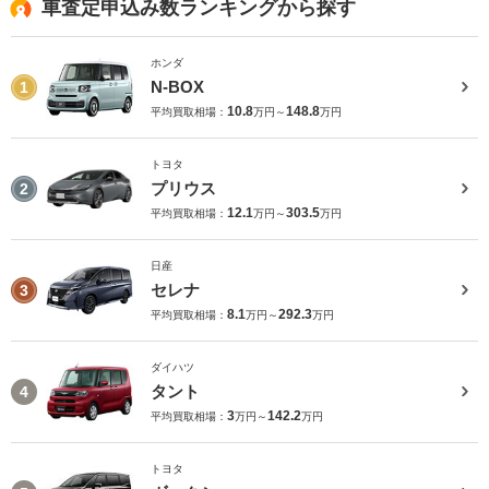
車査定申込み数ランキングから探す
ホンダ
N-BOX
1
10.8
148.8
平均買取相場：
万円～
万円
トヨタ
プリウス
2
12.1
303.5
平均買取相場：
万円～
万円
日産
セレナ
3
8.1
292.3
平均買取相場：
万円～
万円
ダイハツ
タント
4
3
142.2
平均買取相場：
万円～
万円
トヨタ