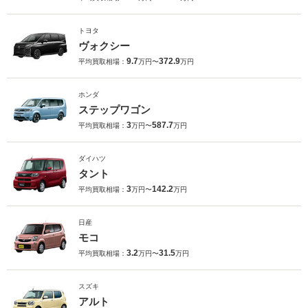
トヨタ
ヴォクシー
9.7
372.9
平均買取相場：
万円〜
万円
ホンダ
ステップワゴン
3
587.7
平均買取相場：
万円〜
万円
ダイハツ
タント
3
142.2
平均買取相場：
万円〜
万円
日産
モコ
3.2
31.5
平均買取相場：
万円〜
万円
スズキ
アルト