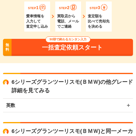
1
2
3
STEP
STEP
STEP
愛車情報を
買取店から
査定額を
入力して
電話、メール
比べて売却先
査定申し込み
でご連絡
を決める
90秒で終わるカンタン入力
無
一括査定依頼スタート
料
6シリーズグランツーリスモ(ＢＭＷ)の他グレード
詳細を見てみる
英数
6シリーズグランツーリスモ(ＢＭＷ)と同一メーカ