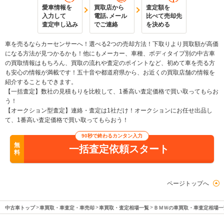
愛車情報を
買取店から
査定額を
入力して
電話､メール
比べて売却先
査定申し込み
でご連絡
を決める
車を売るならカーセンサーへ！選べる2つの売却方法！下取りより買取額が高価
になる方法が見つかるかも！他にもメーカー、車種、ボディタイプ別の中古車
の買取情報はもちろん、買取の流れや査定のポイントなど、初めて車を売る方
も安心の情報が満載です！五十音や都道府県から、お近くの買取店舗の情報を
紹介することもできます。
【一括査定】数社の見積もりを比較して、1番高い査定価格で買い取ってもらお
う！
【オークション型査定】連絡・査定は1社だけ！オークションにお任せ出品し
て、1番高い査定価格で買い取ってもらおう！
90秒で終わるカンタン入力
無
一括査定依頼スタート
料
ページトップへ
中古車トップ
車買取・車査定・車売却
車買取・査定相場一覧
ＢＭＷの車買取・車査定相場一