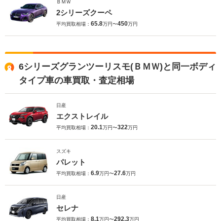
ＢＭＷ
2シリーズクーペ
65.8
450
平均買取相場：
万円〜
万円
6シリーズグランツーリスモ(ＢＭＷ)と同一ボディ
タイプ車の車買取・査定相場
日産
エクストレイル
20.1
322
平均買取相場：
万円〜
万円
スズキ
パレット
6.9
27.6
平均買取相場：
万円〜
万円
日産
セレナ
8.1
292.3
平均買取相場：
万円〜
万円