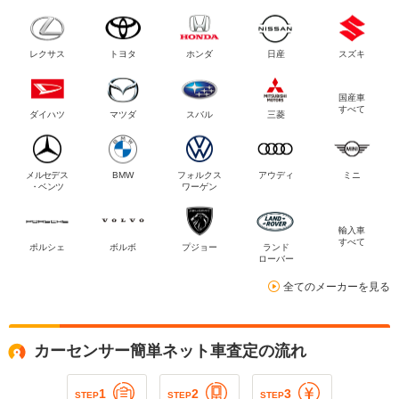
レクサス
トヨタ
ホンダ
日産
スズキ
国産車
すべて
ダイハツ
マツダ
スバル
三菱
メルセデス
BMW
フォルクス
アウディ
ミニ
・ベンツ
ワーゲン
輸入車
すべて
ポルシェ
ボルボ
プジョー
ランド
ローバー
全てのメーカーを見る
カーセンサー簡単ネット車査定の流れ
1
2
3
STEP
STEP
STEP