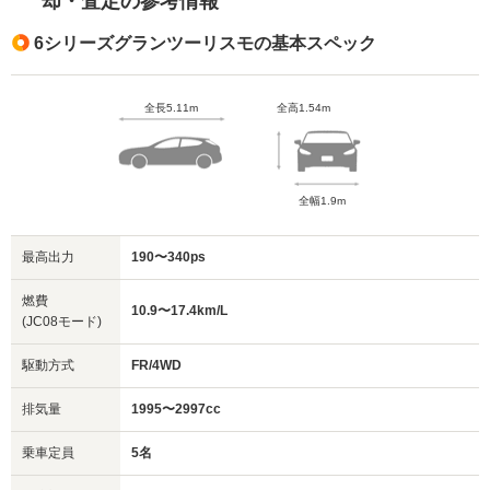
却・査定の参考情報
6シリーズグランツーリスモの基本スペック
全長5.11m
全高1.54m
全幅1.9m
最高出力
190〜340ps
燃費
10.9〜17.4km/L
(JC08モード)
駆動方式
FR/4WD
排気量
1995〜2997cc
乗車定員
5名