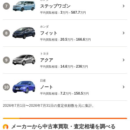
ステップワゴン
7
3
587.7
平均買取相場：
万円～
万円
ホンダ
フィット
8
20.5
166.6
平均買取相場：
万円～
万円
トヨタ
アクア
9
14.6
236
平均買取相場：
万円～
万円
日産
ノート
10
7.2
150.5
平均買取相場：
万円～
万円
2026年7月1日〜2026年7月31日の査定依頼数を元に集計。
メーカーから中古車買取・査定相場を調べる