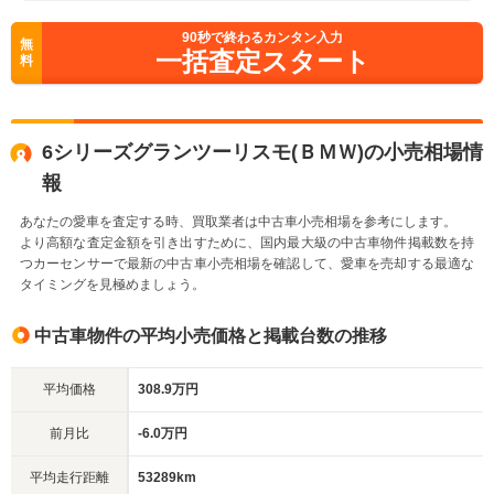
90
秒で終わるカンタン入力
無
一括査定スタート
料
6シリーズグランツーリスモ(ＢＭＷ)の小売相場情
報
あなたの愛車を査定する時、買取業者は中古車小売相場を参考にします。
より高額な査定金額を引き出すために、国内最大級の中古車物件掲載数を持
つカーセンサーで最新の中古車小売相場を確認して、愛車を売却する最適な
タイミングを見極めましょう。
中古車物件の平均小売価格と掲載台数の推移
平均価格
308.9万円
前月比
-6.0万円
平均走行距離
53289km