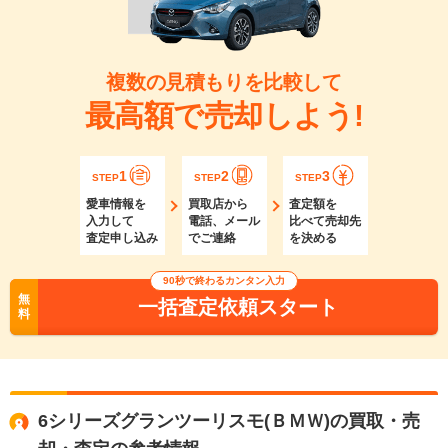
複数の見積もりを比較して
最高額で売却しよう!
1
2
3
STEP
STEP
STEP
愛車情報を
買取店から
査定額を
入力して
電話、メール
比べて売却先
査定申し込み
でご連絡
を決める
90秒で終わるカンタン入力
無
一括査定依頼スタート
料
6シリーズグランツーリスモ(ＢＭＷ)の買取・売