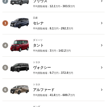
プリウス
2
12.1
303.5
平均買取相場：
万円～
万円
日産
セレナ
3
8.1
292.3
平均買取相場：
万円～
万円
ダイハツ
タント
4
3
142.2
平均買取相場：
万円～
万円
トヨタ
ヴォクシー
5
9.7
372.9
平均買取相場：
万円～
万円
トヨタ
アルファード
6
41.8
689.7
平均買取相場：
万円～
万円
ホンダ