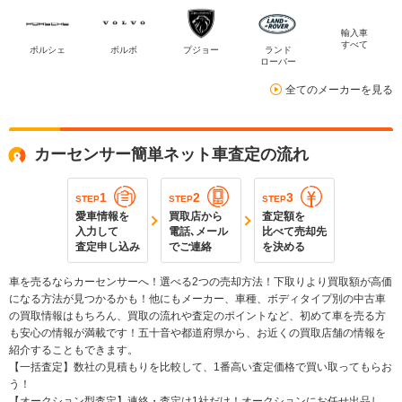
輸入車
すべて
ポルシェ
ボルボ
プジョー
ランド
ローバー
全てのメーカーを見る
カーセンサー簡単ネット車査定の流れ
1
2
3
STEP
STEP
STEP
愛車情報を
買取店から
査定額を
入力して
電話､メール
比べて売却先
査定申し込み
でご連絡
を決める
車を売るならカーセンサーへ！選べる2つの売却方法！下取りより買取額が高価
になる方法が見つかるかも！他にもメーカー、車種、ボディタイプ別の中古車
の買取情報はもちろん、買取の流れや査定のポイントなど、初めて車を売る方
も安心の情報が満載です！五十音や都道府県から、お近くの買取店舗の情報を
紹介することもできます。
【一括査定】数社の見積もりを比較して、1番高い査定価格で買い取ってもらお
う！
【オークション型査定】連絡・査定は1社だけ！オークションにお任せ出品し