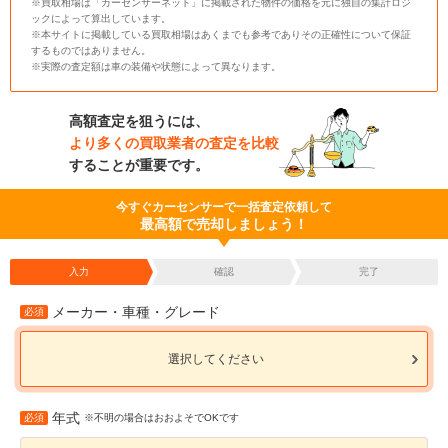
※買取相場は「カーセンサーネット」に掲載された物件の価格を元に独自の集計ロジ
ックによって算出しています。
※本サイトに掲載している買取相場はあくまでも参考でありその正確性について保証
するものではありません。
※実際の査定額は車の装備や状態によって異なります。
高額査定を狙うには、
より多くの買取業者の査定を比較
することが重要です。
今すぐカーセンサーで一括査定依頼して
最高額で売却しましょう！
入力
確認
完了
メーカー・車種・グレード
必須
選択してください
年式
必須
※不明の場合はおおよそでOKです