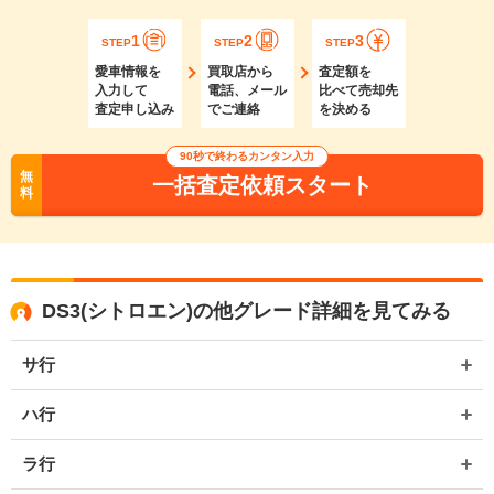
1
2
3
STEP
STEP
STEP
愛車情報を
買取店から
査定額を
入力して
電話、メール
比べて売却先
査定申し込み
でご連絡
を決める
90秒で終わるカンタン入力
無
一括査定依頼スタート
料
DS3(シトロエン)の他グレード詳細を見てみる
サ行
ハ行
ラ行