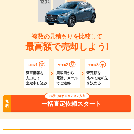
複数の見積もりを比較して
最高額で売却しよう!
1
2
3
STEP
STEP
STEP
愛車情報を
買取店から
査定額を
入力して
電話、メール
比べて売却先
査定申し込み
でご連絡
を決める
90秒で終わるカンタン入力
無
一括査定依頼スタート
料