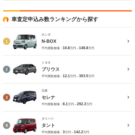
車査定申込み数ランキングから探す
ホンダ
N-BOX
1
10.8
148.8
平均買取相場：
万円～
万円
トヨタ
プリウス
2
12.1
303.5
平均買取相場：
万円～
万円
日産
セレナ
3
8.1
292.3
平均買取相場：
万円～
万円
ダイハツ
タント
4
3
142.2
平均買取相場：
万円～
万円