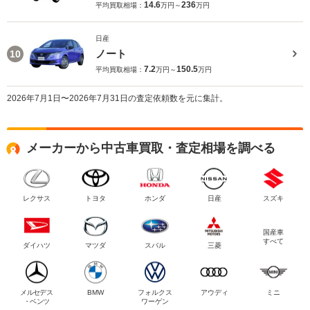
14.6
236
平均買取相場：
万円～
万円
日産
ノート
10
7.2
150.5
平均買取相場：
万円～
万円
2026年7月1日〜2026年7月31日の査定依頼数を元に集計。
メーカーから中古車買取・査定相場を調べる
レクサス
トヨタ
ホンダ
日産
スズキ
国産車
すべて
ダイハツ
マツダ
スバル
三菱
メルセデス
BMW
フォルクス
アウディ
ミニ
・ベンツ
ワーゲン