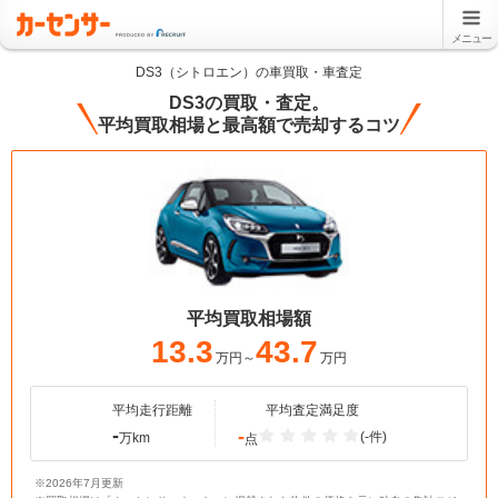
メニュー
DS3（シトロエン）の車買取・車査定
DS3の買取・査定。
平均買取相場と最高額で売却するコツ
平均買取相場額
13.3
43.7
万円～
万円
平均走行距離
平均査定満足度
-
-
(-件)
万km
点
※2026年7月更新