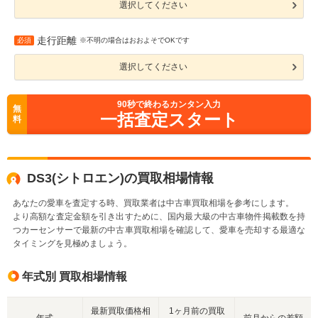
選択してください
走行距離
必須
※不明の場合はおおよそでOKです
選択してください
90
秒で終わるカンタン入力
無
一括査定スタート
料
DS3(シトロエン)の買取相場情報
あなたの愛車を査定する時、買取業者は中古車買取相場を参考にします。
より高額な査定金額を引き出すために、国内最大級の中古車物件掲載数を持
つカーセンサーで最新の中古車買取相場を確認して、愛車を売却する最適な
タイミングを見極めましょう。
年式別 買取相場情報
最新買取価格相
1ヶ月前の買取
年式
前月からの差額