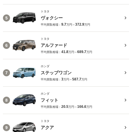
トヨタ
ヴォクシー
5
9.7
372.9
平均買取相場：
万円～
万円
トヨタ
アルファード
6
41.8
689.7
平均買取相場：
万円～
万円
ホンダ
ステップワゴン
7
3
587.7
平均買取相場：
万円～
万円
ホンダ
フィット
8
20.5
166.6
平均買取相場：
万円～
万円
トヨタ
アクア
9