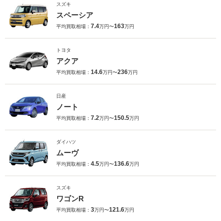
スズキ
スペーシア
7.4
163
平均買取相場：
万円〜
万円
トヨタ
アクア
14.6
236
平均買取相場：
万円〜
万円
日産
ノート
7.2
150.5
平均買取相場：
万円〜
万円
ダイハツ
ムーヴ
4.5
136.6
平均買取相場：
万円〜
万円
スズキ
ワゴンR
3
121.6
平均買取相場：
万円〜
万円