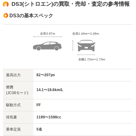
DS3(シトロエン)の買取・売却・査定の参考情報
DS3の基本スペック
全長3.97m
全高1.44m〜1.46m
全幅1.72m〜1.73m
最高出力
82〜207ps
燃費
14.1〜18.6km/L
(JC08モード)
駆動方式
FF
排気量
1199〜1598cc
乗車定員
5名