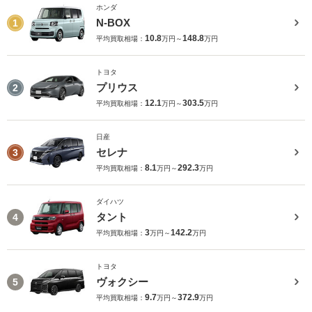
ホンダ
N-BOX
1
10.8
148.8
平均買取相場：
万円～
万円
トヨタ
プリウス
2
12.1
303.5
平均買取相場：
万円～
万円
日産
セレナ
3
8.1
292.3
平均買取相場：
万円～
万円
ダイハツ
タント
4
3
142.2
平均買取相場：
万円～
万円
トヨタ
ヴォクシー
5
9.7
372.9
平均買取相場：
万円～
万円