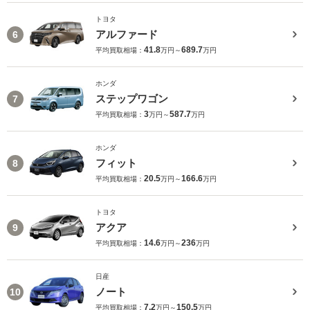
トヨタ
アルファード
6
41.8
689.7
平均買取相場：
万円～
万円
ホンダ
ステップワゴン
7
3
587.7
平均買取相場：
万円～
万円
ホンダ
フィット
8
20.5
166.6
平均買取相場：
万円～
万円
トヨタ
アクア
9
14.6
236
平均買取相場：
万円～
万円
日産
ノート
10
7.2
150.5
平均買取相場：
万円～
万円