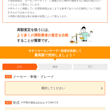
※買取相場は「カーセンサーネット」に掲載された物件の価格を元に独自の集計ロジ
ックによって算出しています。
※本サイトに掲載している買取相場はあくまでも参考でありその正確性について保証
するものではありません。
※実際の査定額は車の装備や状態によって異なります。
高額査定を狙うには、
より多くの買取業者の査定を比較
することが重要です。
今すぐカーセンサーで一括査定依頼して
最高額で売却しましょう！
入力
確認
完了
メーカー・車種・グレード
必須
選択してください
年式
必須
※不明の場合はおおよそでOKです