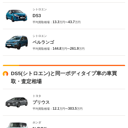
シトロエン
DS3
13.3
43.7
平均買取相場：
万円〜
万円
シトロエン
ベルランゴ
144.8
261.9
平均買取相場：
万円〜
万円
DS5(シトロエン)と同一ボディタイプ車の車買
取・査定相場
トヨタ
プリウス
12.1
303.5
平均買取相場：
万円〜
万円
ホンダ