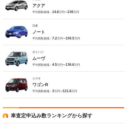
アクア
14.6
236
平均買取相場：
万円〜
万円
日産
ノート
7.2
150.5
平均買取相場：
万円〜
万円
ダイハツ
ムーヴ
4.5
136.6
平均買取相場：
万円〜
万円
スズキ
ワゴンR
3
121.6
平均買取相場：
万円〜
万円
車査定申込み数ランキングから探す