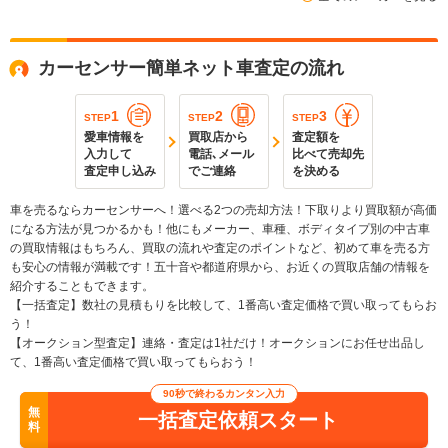
カーセンサー簡単ネット車査定の流れ
1
2
3
STEP
STEP
STEP
愛車情報を
買取店から
査定額を
入力して
電話､メール
比べて売却先
査定申し込み
でご連絡
を決める
車を売るならカーセンサーへ！選べる2つの売却方法！下取りより買取額が高価
になる方法が見つかるかも！他にもメーカー、車種、ボディタイプ別の中古車
の買取情報はもちろん、買取の流れや査定のポイントなど、初めて車を売る方
も安心の情報が満載です！五十音や都道府県から、お近くの買取店舗の情報を
紹介することもできます。
【一括査定】数社の見積もりを比較して、1番高い査定価格で買い取ってもらお
う！
【オークション型査定】連絡・査定は1社だけ！オークションにお任せ出品し
て、1番高い査定価格で買い取ってもらおう！
90秒で終わるカンタン入力
無
一括査定依頼スタート
料