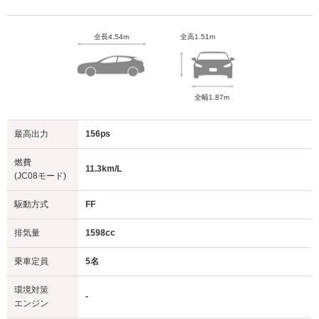
全長4.54m
全高1.51m
全幅1.87m
最高出力
156ps
燃費
11.3km/L
(JC08モード)
駆動方式
FF
排気量
1598cc
乗車定員
5名
環境対策
-
エンジン