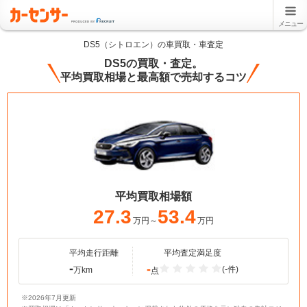
メニュー
DS5（シトロエン）の車買取・車査定
DS5の買取・査定。
平均買取相場と最高額で売却するコツ
平均買取相場額
27.3
53.4
万円～
万円
平均走行距離
平均査定満足度
-
-
(-件)
万km
点
※2026年7月更新