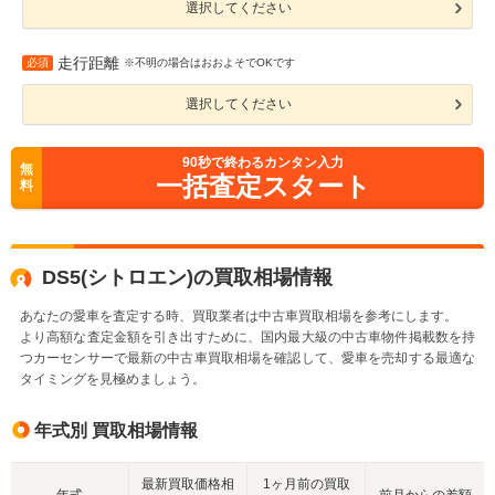
選択してください
走行距離
必須
※不明の場合はおおよそでOKです
選択してください
90
秒で終わるカンタン入力
無
一括査定スタート
料
DS5(シトロエン)の買取相場情報
あなたの愛車を査定する時、買取業者は中古車買取相場を参考にします。
より高額な査定金額を引き出すために、国内最大級の中古車物件掲載数を持
つカーセンサーで最新の中古車買取相場を確認して、愛車を売却する最適な
タイミングを見極めましょう。
年式別 買取相場情報
最新買取価格相
1ヶ月前の買取
年式
前月からの差額