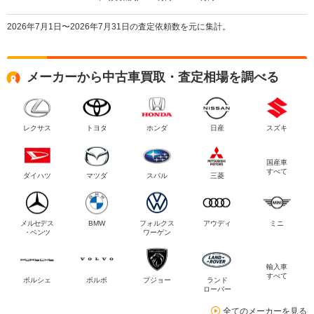
2026年7月1日〜2026年7月31日の査定依頼数を元に集計。
メーカーから中古車買取・査定相場を調べる
レクサス
トヨタ
ホンダ
日産
スズキ
国産車
すべて
ダイハツ
マツダ
スバル
三菱
メルセデス
BMW
フォルクス
アウディ
ミニ
・ベンツ
ワーゲン
輸入車
すべて
ポルシェ
ボルボ
プジョー
ランド
ローバー
全てのメーカーを見る