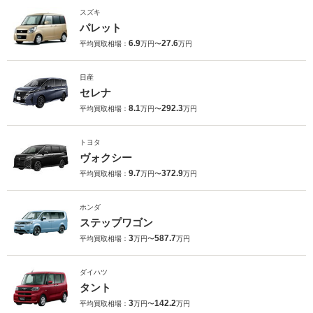
スズキ
パレット
6.9
27.6
平均買取相場：
万円〜
万円
日産
セレナ
8.1
292.3
平均買取相場：
万円〜
万円
トヨタ
ヴォクシー
9.7
372.9
平均買取相場：
万円〜
万円
ホンダ
ステップワゴン
3
587.7
平均買取相場：
万円〜
万円
ダイハツ
タント
3
142.2
平均買取相場：
万円〜
万円