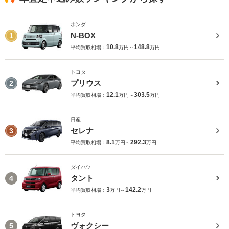
ホンダ
N-BOX
1
10.8
148.8
平均買取相場：
万円～
万円
トヨタ
プリウス
2
12.1
303.5
平均買取相場：
万円～
万円
日産
セレナ
3
8.1
292.3
平均買取相場：
万円～
万円
ダイハツ
タント
4
3
142.2
平均買取相場：
万円～
万円
トヨタ
ヴォクシー
5