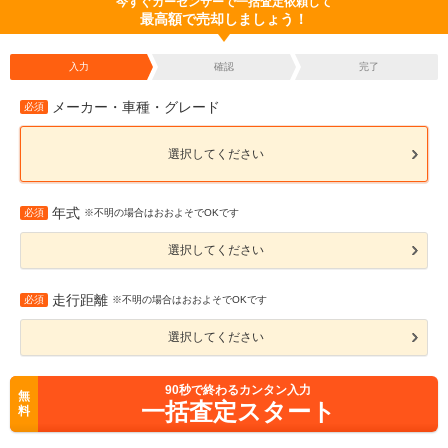
今すぐカーセンサーで一括査定依頼して
最高額で売却しましょう！
入力
確認
完了
メーカー・車種・グレード
必須
選択してください
年式
必須
※不明の場合はおおよそでOKです
選択してください
走行距離
必須
※不明の場合はおおよそでOKです
選択してください
90
秒で終わるカンタン入力
無
一括査定スタート
料