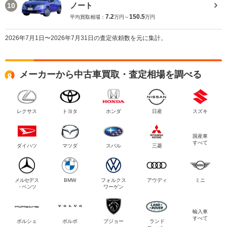
ノート
10
7.2
150.5
平均買取相場：
万円～
万円
2026年7月1日〜2026年7月31日の査定依頼数を元に集計。
メーカーから中古車買取・査定相場を調べる
レクサス
トヨタ
ホンダ
日産
スズキ
国産車
すべて
ダイハツ
マツダ
スバル
三菱
メルセデス
BMW
フォルクス
アウディ
ミニ
・ベンツ
ワーゲン
輸入車
すべて
ポルシェ
ボルボ
プジョー
ランド