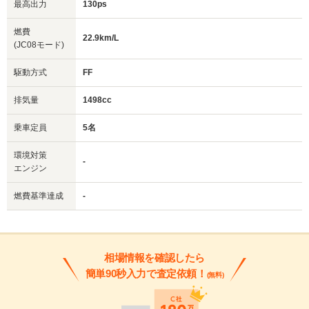
最高出力
130ps
燃費
22.9km/L
(JC08モード)
駆動方式
FF
排気量
1498cc
乗車定員
5名
環境対策
-
エンジン
燃費基準達成
-
相場情報を確認したら
簡単90秒入力で査定依頼！
(無料)