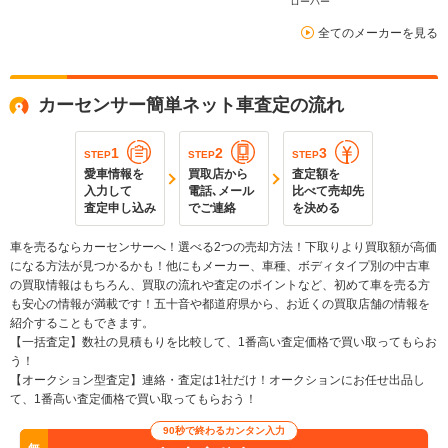
ローバー
全てのメーカーを見る
カーセンサー簡単ネット車査定の流れ
1
2
3
STEP
STEP
STEP
愛車情報を
買取店から
査定額を
入力して
電話､メール
比べて売却先
査定申し込み
でご連絡
を決める
車を売るならカーセンサーへ！選べる2つの売却方法！下取りより買取額が高価
になる方法が見つかるかも！他にもメーカー、車種、ボディタイプ別の中古車
の買取情報はもちろん、買取の流れや査定のポイントなど、初めて車を売る方
も安心の情報が満載です！五十音や都道府県から、お近くの買取店舗の情報を
紹介することもできます。
【一括査定】数社の見積もりを比較して、1番高い査定価格で買い取ってもらお
う！
【オークション型査定】連絡・査定は1社だけ！オークションにお任せ出品し
て、1番高い査定価格で買い取ってもらおう！
90秒で終わるカンタン入力