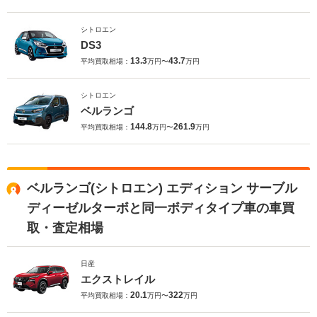
シトロエン
DS3
13.3
43.7
平均買取相場：
万円〜
万円
シトロエン
ベルランゴ
144.8
261.9
平均買取相場：
万円〜
万円
ベルランゴ(シトロエン) エディション サーブル
ディーゼルターボと同一ボディタイプ車の車買
取・査定相場
日産
エクストレイル
20.1
322
平均買取相場：
万円〜
万円