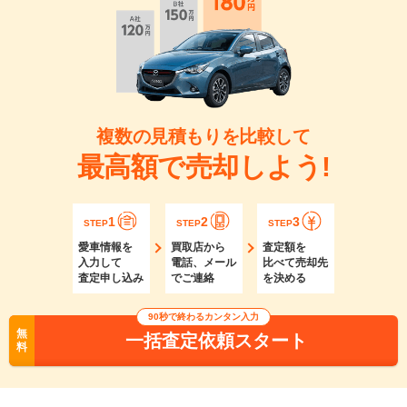
複数の見積もりを比較して
最高額で売却しよう!
1
2
3
STEP
STEP
STEP
愛車情報を
買取店から
査定額を
入力して
電話、メール
比べて売却先
査定申し込み
でご連絡
を決める
90秒で終わるカンタン入力
無
一括査定依頼スタート
料