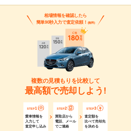
相場情報を確認したら
簡単90秒入力で査定依頼！
(無料)
複数の見積もりを比較して
最高額で売却しよう!
1
2
3
STEP
STEP
STEP
愛車情報を
買取店から
査定額を
入力して
電話、メール
比べて売却先
査定申し込み
でご連絡
を決める