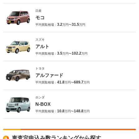
日産
モコ
3.2
31.5
平均買取相場：
万円〜
万円
スズキ
アルト
3.5
102.2
平均買取相場：
万円〜
万円
トヨタ
アルファード
41.8
689.7
平均買取相場：
万円〜
万円
ホンダ
N-BOX
10.8
148.8
平均買取相場：
万円〜
万円
車査定申込み数ランキングから探す