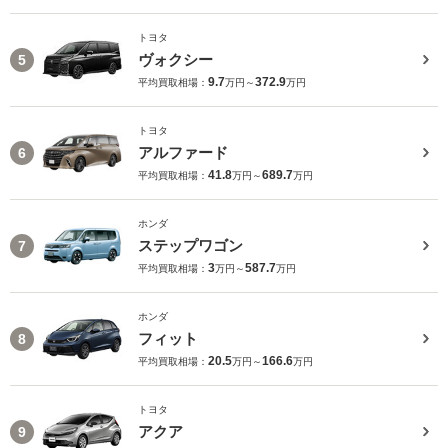
トヨタ
ヴォクシー
5
9.7
372.9
平均買取相場：
万円～
万円
トヨタ
アルファード
6
41.8
689.7
平均買取相場：
万円～
万円
ホンダ
ステップワゴン
7
3
587.7
平均買取相場：
万円～
万円
ホンダ
フィット
8
20.5
166.6
平均買取相場：
万円～
万円
トヨタ
アクア
9