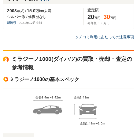
査定額
2003
15.0
年式 /
万km未満
20
30
シルバー系 / 修復歴なし
万円～
万円
新潟県
2021
年
12
月売却
売却額：
30
万円
クチコミ利用にあたっての注意事項
ミラジーノ1000(ダイハツ)の買取・売却・査定の
参考情報
ミラジーノ1000の基本スペック
全長3.4m〜3.42m
全高1.43m
全幅1.48m〜1.5m