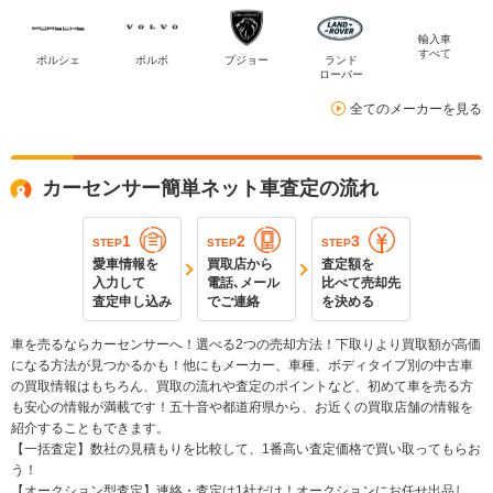
輸入車
すべて
ポルシェ
ボルボ
プジョー
ランド
ローバー
全てのメーカーを見る
カーセンサー簡単ネット車査定の流れ
1
2
3
STEP
STEP
STEP
愛車情報を
買取店から
査定額を
入力して
電話､メール
比べて売却先
査定申し込み
でご連絡
を決める
車を売るならカーセンサーへ！選べる2つの売却方法！下取りより買取額が高価
になる方法が見つかるかも！他にもメーカー、車種、ボディタイプ別の中古車
の買取情報はもちろん、買取の流れや査定のポイントなど、初めて車を売る方
も安心の情報が満載です！五十音や都道府県から、お近くの買取店舗の情報を
紹介することもできます。
【一括査定】数社の見積もりを比較して、1番高い査定価格で買い取ってもらお
う！
【オークション型査定】連絡・査定は1社だけ！オークションにお任せ出品し