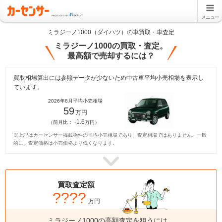
メニュー
ミラジーノ1000（ダイハツ）の車買取・車査定
ミラジーノ1000の買取・査定。
最高額で売却するには？
買取相場算出には参照データが少ないため中古車平均小売相場を表示し
ています。
2026年8月平均小売相場
59
万円
-1.6
（前月比：
万円）
※上記はカーセンサー掲載物件の平均小売相場であり、査定相場ではありません。一般
的に、査定価格は小売価格より低くなります。
買取査定額
????
万円
ミラジーノ1000の高額査定を狙うには、