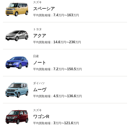
スズキ
スペーシア
7.4
163
平均買取相場：
万円〜
万円
トヨタ
アクア
14.6
236
平均買取相場：
万円〜
万円
日産
ノート
7.2
150.5
平均買取相場：
万円〜
万円
ダイハツ
ムーヴ
4.5
136.6
平均買取相場：
万円〜
万円
スズキ
ワゴンR
3
121.6
平均買取相場：
万円〜
万円