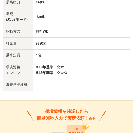
最高出力
64ps
燃費
-km/L
(JC08モード)
駆動方式
FF/4WD
排気量
989cc
乗車定員
4名
環境対策
H12年基準 ☆☆
エンジン
H12年基準 ☆☆☆
燃費基準達成
-
相場情報を確認したら
簡単90秒入力で査定依頼！
(無料)