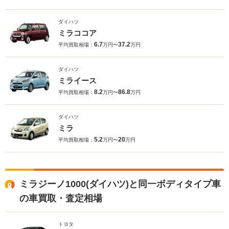
ダイハツ
ミラココア
6.7
37.2
平均買取相場：
万円〜
万円
ダイハツ
ミライース
8.2
86.8
平均買取相場：
万円〜
万円
ダイハツ
ミラ
5.2
20
平均買取相場：
万円〜
万円
ミラジーノ1000(ダイハツ)と同一ボディタイプ車
の車買取・査定相場
トヨタ