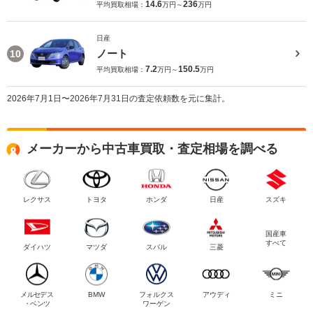
14.6
236
平均買取相場：
万円～
万円
日産
ノート
10
7.2
150.5
平均買取相場：
万円～
万円
2026年7月1日〜2026年7月31日の査定依頼数を元に集計。
メーカーから中古車買取・査定相場を調べる
レクサス
トヨタ
ホンダ
日産
スズキ
国産車
すべて
ダイハツ
マツダ
スバル
三菱
メルセデス
BMW
フォルクス
アウディ
ミニ
・ベンツ
ワーゲン