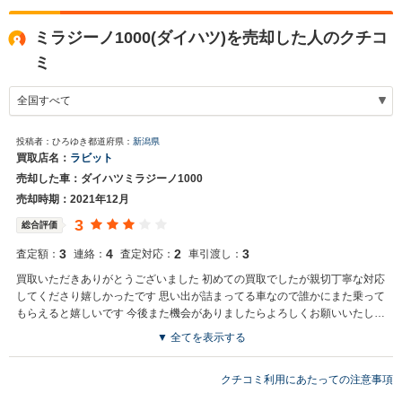
ミラジーノ1000(ダイハツ)を売却した人のクチコ
ミ
投稿者：ひろゆき
都道府県：
新潟県
買取店名：
ラビット
売却した車：ダイハツミラジーノ1000
売却時期：2021年12月
3
総合評価
3
4
2
3
査定額：
連絡：
査定対応：
車引渡し：
買取いただきありがとうございました 初めての買取でしたが親切丁寧な対応
してくださり嬉しかったです 思い出が詰まってる車なので誰かにまた乗って
もらえると嬉しいです 今後また機会がありましたらよろしくお願いいたしま
す
▼ 全てを表示する
クチコミ利用にあたっての注意事項