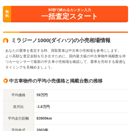
90
秒で終わるカンタン入力
無
一括査定スタート
料
ミラジーノ1000(ダイハツ)の小売相場情報
あなたの愛車を査定する時、買取業者は中古車小売相場を参考にします。
より高額な査定金額を引き出すために、国内最大級の中古車物件掲載数を持
つカーセンサーで最新の中古車小売相場を確認して、愛車を売却する最適な
タイミングを見極めましょう。
中古車物件の平均小売価格と掲載台数の推移
平均価格
59万円
前月比
-1.6万円
平均走行距離
83909km
平均年式
2003年