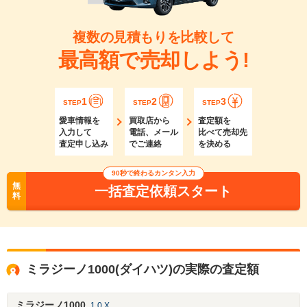
複数の見積もりを比較して
最高額で売却しよう!
1
2
3
STEP
STEP
STEP
愛車情報を
買取店から
査定額を
入力して
電話、メール
比べて売却先
査定申し込み
でご連絡
を決める
90秒で終わるカンタン入力
無
一括査定依頼スタート
料
ミラジーノ1000(ダイハツ)の実際の査定額
ミラジーノ1000
1.0 X