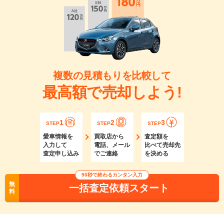
複数の見積もりを比較して
最高額で売却しよう!
1
2
3
STEP
STEP
STEP
愛車情報を
買取店から
査定額を
入力して
電話、メール
比べて売却先
査定申し込み
でご連絡
を決める
90秒で終わるカンタン入力
無
一括査定依頼スタート
料