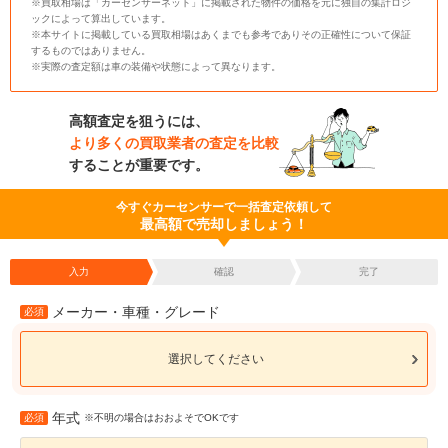
※買取相場は「カーセンサーネット」に掲載された物件の価格を元に独自の集計ロジ
ックによって算出しています。
※本サイトに掲載している買取相場はあくまでも参考でありその正確性について保証
するものではありません。
※実際の査定額は車の装備や状態によって異なります。
高額査定を狙うには、
より多くの買取業者の査定を比較
することが重要です。
今すぐカーセンサーで一括査定依頼して
最高額で売却しましょう！
入力
確認
完了
メーカー・車種・グレード
必須
選択してください
年式
必須
※不明の場合はおおよそでOKです