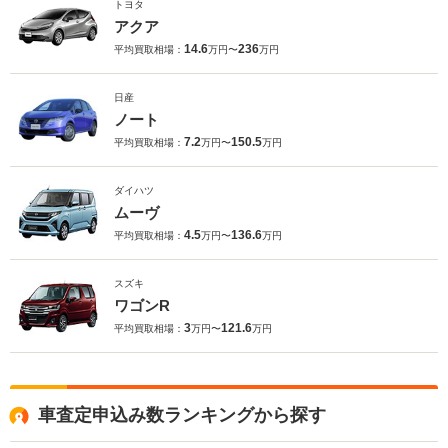
トヨタ
アクア
14.6
236
平均買取相場：
万円〜
万円
日産
ノート
7.2
150.5
平均買取相場：
万円〜
万円
ダイハツ
ムーヴ
4.5
136.6
平均買取相場：
万円〜
万円
スズキ
ワゴンR
3
121.6
平均買取相場：
万円〜
万円
車査定申込み数ランキングから探す