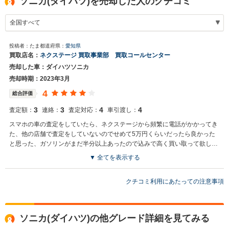
ソニカ(ダイハツ)を売却した人のクチコミ
投稿者：たま
都道府県：
愛知県
買取店名：
ネクステージ 買取事業部 買取コールセンター
売却した車：ダイハツソニカ
売却時期：2023年3月
4
総合評価
3
3
4
4
査定額：
連絡：
査定対応：
車引渡し：
スマホの車の査定をしていたら、ネクステージから頻繁に電話がかかってき
た、他の店舗で査定をしていないのでせめて5万円くらいだったら良かった
と思った、ガソリンがまだ半分以上あったので込みで高く買い取って欲しか
った
▼ 全てを表示する
買取店からの返信
お世話になっております。 株式会社ネクステージでございます。 貴重
クチコミ利用にあたっての注意事項
なご意見をありがとうございます。 また機会がございましたら是非ネ
クステージをご利用いただけますと幸いでございます。 今後とも宜し
くお願いいたします。
ソニカ(ダイハツ)の他グレード詳細を見てみる