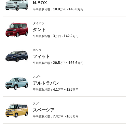
N-BOX
10.8
148.8
平均買取相場：
万円〜
万円
ダイハツ
タント
3
142.2
平均買取相場：
万円〜
万円
ホンダ
フィット
20.5
166.6
平均買取相場：
万円〜
万円
スズキ
アルトラパン
4.1
125
平均買取相場：
万円〜
万円
スズキ
スペーシア
7.4
163
平均買取相場：
万円〜
万円