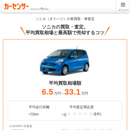
メニュー
ソニカ（ダイハツ）の車買取・車査定
ソニカの買取・査定。
平均買取相場と最高額で売却するコツ
平均買取相場額
6.5
33.1
万円～
万円
平均走行距離
平均査定満足度
-
-
(
1
件)
万km
点
※2026年7月更新