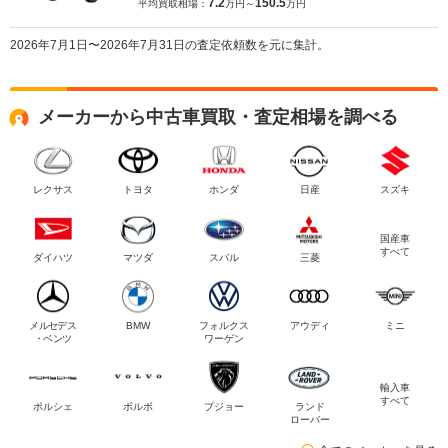
7.2
150.5
平均買取相場：
万円～
万円
2026年7月1日〜2026年7月31日の査定依頼数を元に集計。
メーカーから中古車買取・査定相場を調べる
レクサス
トヨタ
ホンダ
日産
スズキ
国産車
すべて
ダイハツ
マツダ
スバル
三菱
メルセデス
BMW
フォルクス
アウディ
ミニ
・ベンツ
ワーゲン
輸入車
すべて
ポルシェ
ボルボ
プジョー
ランド
ローバー