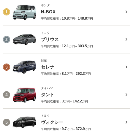
ホンダ
N-BOX
1
10.8
148.8
平均買取相場：
万円～
万円
トヨタ
プリウス
2
12.1
303.5
平均買取相場：
万円～
万円
日産
セレナ
3
8.1
292.3
平均買取相場：
万円～
万円
ダイハツ
タント
4
3
142.2
平均買取相場：
万円～
万円
トヨタ
ヴォクシー
5
9.7
372.9
平均買取相場：
万円～
万円