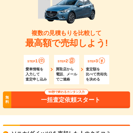
複数の見積もりを比較して
最高額で売却しよう!
1
2
3
STEP
STEP
STEP
愛車情報を
買取店から
査定額を
入力して
電話、メール
比べて売却先
査定申し込み
でご連絡
を決める
90秒で終わるカンタン入力
無
一括査定依頼スタート
料