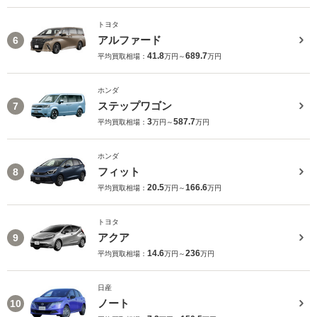
トヨタ
アルファード
6
41.8
689.7
平均買取相場：
万円～
万円
ホンダ
ステップワゴン
7
3
587.7
平均買取相場：
万円～
万円
ホンダ
フィット
8
20.5
166.6
平均買取相場：
万円～
万円
トヨタ
アクア
9
14.6
236
平均買取相場：
万円～
万円
日産
ノート
10