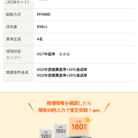
(JC08モード)
駆動方式
FF/4WD
排気量
658cc
乗車定員
4名
環境対策
H17年基準 ☆☆☆
エンジン
H22年度燃費基準+10%達成車
燃費基準達成
H22年度燃費基準+20%達成車
相場情報を確認したら
簡単90秒入力で査定依頼！
(無料)