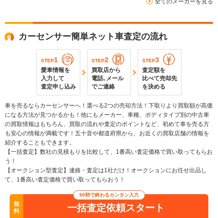
全てのメーカーを見る
カーセンサー簡単ネット車査定の流れ
1
2
3
STEP
STEP
STEP
愛車情報を
買取店から
査定額を
入力して
電話､メール
比べて売却先
査定申し込み
でご連絡
を決める
車を売るならカーセンサーへ！選べる2つの売却方法！下取りより買取額が高価
になる方法が見つかるかも！他にもメーカー、車種、ボディタイプ別の中古車
の買取情報はもちろん、買取の流れや査定のポイントなど、初めて車を売る方
も安心の情報が満載です！五十音や都道府県から、お近くの買取店舗の情報を
紹介することもできます。
【一括査定】数社の見積もりを比較して、1番高い査定価格で買い取ってもらお
う！
【オークション型査定】連絡・査定は1社だけ！オークションにお任せ出品し
て、1番高い査定価格で買い取ってもらおう！
90秒で終わるカンタン入力
無
一括査定依頼スタート
料