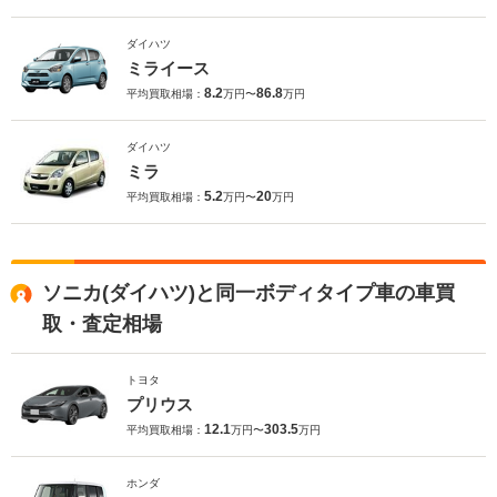
ダイハツ
ミライース
8.2
86.8
平均買取相場：
万円〜
万円
ダイハツ
ミラ
5.2
20
平均買取相場：
万円〜
万円
ソニカ(ダイハツ)と同一ボディタイプ車の車買
取・査定相場
トヨタ
プリウス
12.1
303.5
平均買取相場：
万円〜
万円
ホンダ