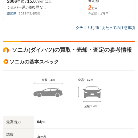
査定額
2006
15.0
年式 /
万km以上
2
シルバー系 / 修復歴なし
万円
愛知県
2023
年
3
月売却
売却額：
2
万円
クチコミ利用にあたっての注意事項
ソニカ(ダイハツ)の買取・売却・査定の参考情報
ソニカの基本スペック
全長3.4m
全高1.47m
全幅1.48m
最高出力
64ps
燃費
-km/L