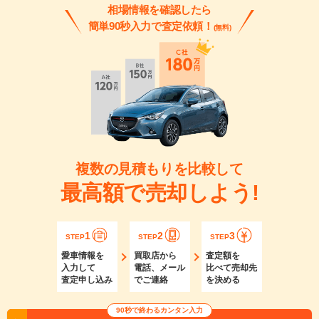
相場情報を確認したら
簡単90秒入力で査定依頼！
(無料)
複数の見積もりを比較して
最高額で売却しよう!
1
2
3
STEP
STEP
STEP
愛車情報を
買取店から
査定額を
入力して
電話、メール
比べて売却先
査定申し込み
でご連絡
を決める
90秒で終わるカンタン入力