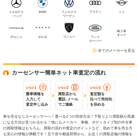
メルセデス
BMW
フォルクス
アウディ
ミニ
・ベンツ
ワーゲン
輸入車
すべて
ポルシェ
ボルボ
プジョー
ランド
ローバー
全てのメーカーを見る
カーセンサー簡単ネット車査定の流れ
1
2
3
STEP
STEP
STEP
愛車情報を
買取店から
査定額を
入力して
電話､メール
比べて売却先
査定申し込み
でご連絡
を決める
車を売るならカーセンサーへ！選べる2つの売却方法！下取りより買取額が高価
になる方法が見つかるかも！他にもメーカー、車種、ボディタイプ別の中古車
の買取情報はもちろん、買取の流れや査定のポイントなど、初めて車を売る方
も安心の情報が満載です！五十音や都道府県から、お近くの買取店舗の情報を