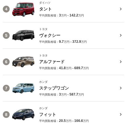
ダイハツ
タント
4
3
142.2
平均買取相場：
万円～
万円
トヨタ
ヴォクシー
5
9.7
372.9
平均買取相場：
万円～
万円
トヨタ
アルファード
6
41.8
689.7
平均買取相場：
万円～
万円
ホンダ
ステップワゴン
7
3
587.7
平均買取相場：
万円～
万円
ホンダ
フィット
8
20.5
166.6
平均買取相場：
万円～
万円