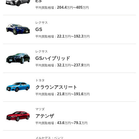
ES
204.4
405
平均買取相場：
万円〜
万円
レクサス
GS
22.1
192.3
平均買取相場：
万円〜
万円
レクサス
GSハイブリッド
32.1
237.9
平均買取相場：
万円〜
万円
トヨタ
クラウンアスリート
21.8
191.6
平均買取相場：
万円〜
万円
マツダ
アテンザ
43.6
79.1
平均買取相場：
万円〜
万円
メルセデス・ベンツ