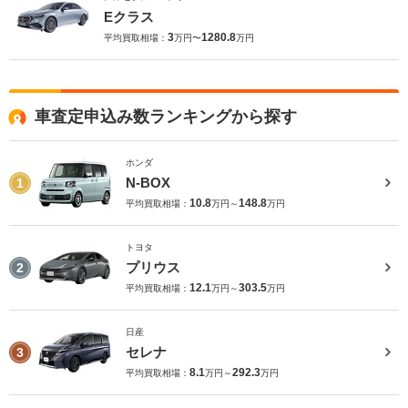
Eクラス
3
1280.8
平均買取相場：
万円〜
万円
車査定申込み数ランキングから探す
ホンダ
N-BOX
1
10.8
148.8
平均買取相場：
万円～
万円
トヨタ
プリウス
2
12.1
303.5
平均買取相場：
万円～
万円
日産
セレナ
3
8.1
292.3
平均買取相場：
万円～
万円