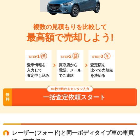
複数の見積もりを比較して
最高額で売却しよう!
1
2
3
STEP
STEP
STEP
愛車情報を
買取店から
査定額を
入力して
電話、メール
比べて売却先
査定申し込み
でご連絡
を決める
90秒で終わるカンタン入力
無
一括査定依頼スタート
料
レーザー(フォード)と同一ボディタイプ車の車買