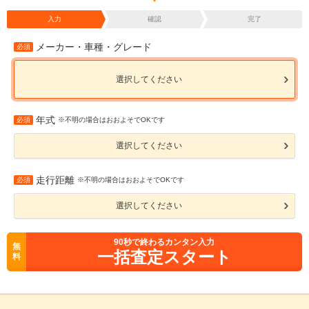
入力
確認
完了
メーカー・車種・グレード
必須
選択してください
年式
必須
※不明の場合はおおよそでOKです
選択してください
走行距離
必須
※不明の場合はおおよそでOKです
選択してください
90
秒で終わるカンタン入力
無
一括査定スタート
料