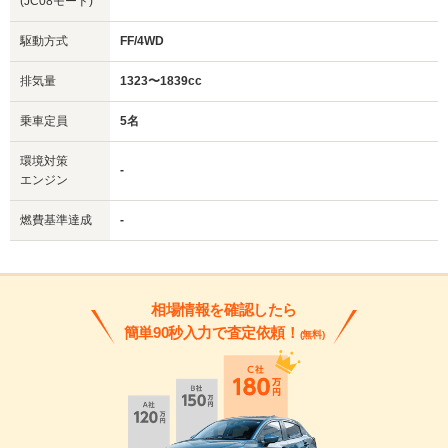
(JC08モード)
駆動方式
FF/4WD
排気量
1323〜1839cc
乗車定員
5名
環境対策
-
エンジン
燃費基準達成
-
相場情報を確認したら
簡単90秒入力で査定依頼！
(無料)