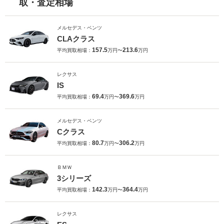
取・査定相場
メルセデス・ベンツ
CLAクラス
157.5
213.6
平均買取相場：
万円〜
万円
レクサス
IS
69.4
369.6
平均買取相場：
万円〜
万円
メルセデス・ベンツ
Cクラス
80.7
306.2
平均買取相場：
万円〜
万円
ＢＭＷ
3シリーズ
142.3
364.4
平均買取相場：
万円〜
万円
レクサス