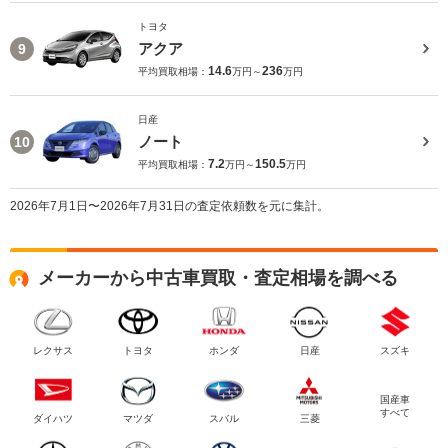
トヨタ
アクア
9
14.6
236
平均買取相場：
万円～
万円
日産
ノート
10
7.2
150.5
平均買取相場：
万円～
万円
2026年7月1日〜2026年7月31日の査定依頼数を元に集計。
メーカーから中古車買取・査定相場を調べる
レクサス
トヨタ
ホンダ
日産
スズキ
国産車
すべて
ダイハツ
マツダ
スバル
三菱