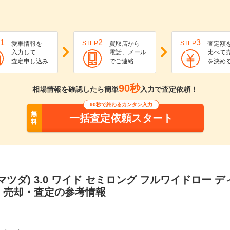
1
2
3
STEP
STEP
愛車情報を
買取店から
査定額
入力して
電話、メール
比べて
査定申し込み
でご連絡
を決め
90秒
相場情報を確認したら簡単
入力で査定依頼！
90秒で終わるカンタン入力
無
一括査定依頼スタート
料
マツダ) 3.0 ワイド セミロング フルワイドロー 
・売却・査定の参考情報