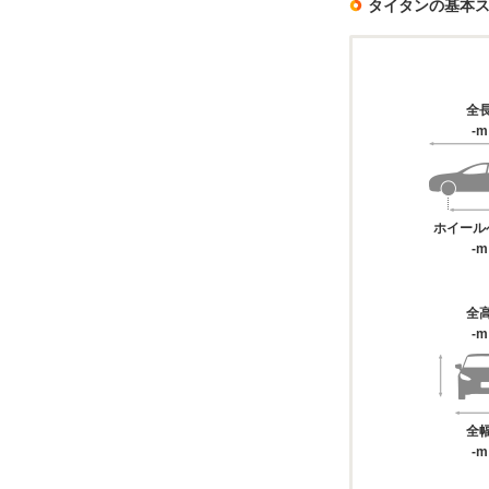
タイタンの基本
全
-m
ホイール
-m
全
-m
全
-m