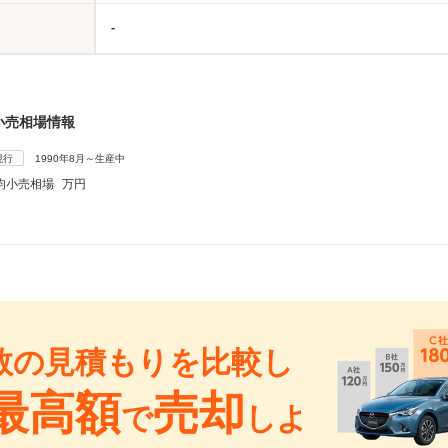
-
小売相場情報
現行
1990年8月～生産中
均小売相場
万円
数の見積もりを比較し
最高額
売却
で
しよ