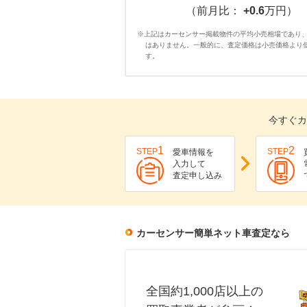
（前月比：
+0.6
万円）
※上記はカーセンサー掲載物件の平均小売相場であり
はありません。一般的に、査定価格は小売価格より
す。
今すぐカ
1
2
STEP
STEP
愛車情報を
入力して
査定申し込み
カーセンサー簡単ネット車査定なら
全国約1,000店以上の