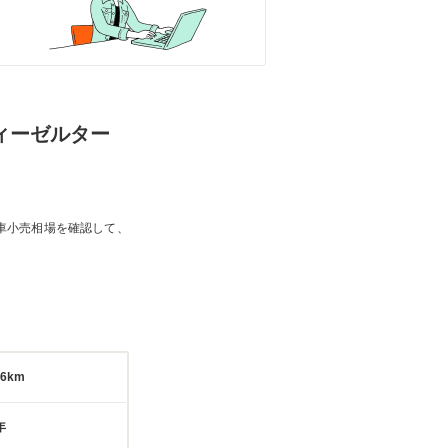
ディーゼルター
車小売相場を確認して、
56km
年