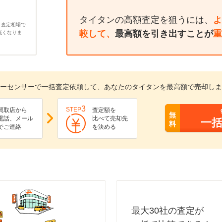
タイタンの高額査定を狙うには、
よ
、査定相場で
較して、
最高額を引き出すことが
重
低くなりま
ーセンサーで一括査定依頼して、あなたのタイタンを最高額で売却しま
3
STEP
買取店から
査定額を
無
電話、メール
比べて売却先
一
料
でご連絡
を決める
最大30社の査定が