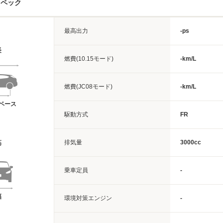
スペック
最高出力
-ps
長
燃費(10.15モード)
-km/L
燃費(JC08モード)
-km/L
ベース
駆動方式
FR
排気量
3000cc
高
乗車定員
-
幅
環境対策エンジン
-