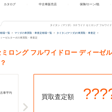
カタログ
中古車販売店
保険/ローン/他
タイタン（マツダ） 3.0 ワイド セミロング フルワ
相場一覧
マツダの車買取・車査定相場一覧
タイタン(マツダ)の車買取・車査定
ー ディーゼルターボの車買取・車査定
ド セミロング フルワイドロー ディー
？
???
古車平均
買取査定額