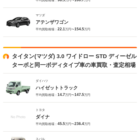
98.5
160.7
平均買取相場：
万円〜
万円
マツダ
アテンザワゴン
22.1
154.5
平均買取相場：
万円〜
万円
タイタン(マツダ) 3.0 ワイドロー STD ディーゼル
ターボと同一ボディタイプ車の車買取・査定相場
ダイハツ
ハイゼットトラック
14.7
147.5
平均買取相場：
万円〜
万円
トヨタ
ダイナ
45.5
236.4
平均買取相場：
万円〜
万円
スバル