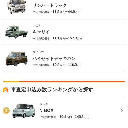
サンバートラック
11.5
44.6
平均買取相場：
万円〜
万円
スズキ
キャリイ
11.1
152.3
平均買取相場：
万円〜
万円
ダイハツ
ハイゼットデッキバン
19.8
116.9
平均買取相場：
万円〜
万円
車査定申込み数ランキングから探す
ホンダ
N-BOX
1
10.8
148.8
平均買取相場：
万円～
万円