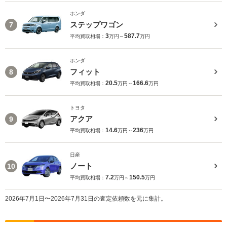
ホンダ
ステップワゴン
7
3
587.7
平均買取相場：
万円～
万円
ホンダ
フィット
8
20.5
166.6
平均買取相場：
万円～
万円
トヨタ
アクア
9
14.6
236
平均買取相場：
万円～
万円
日産
ノート
10
7.2
150.5
平均買取相場：
万円～
万円
2026年7月1日〜2026年7月31日の査定依頼数を元に集計。