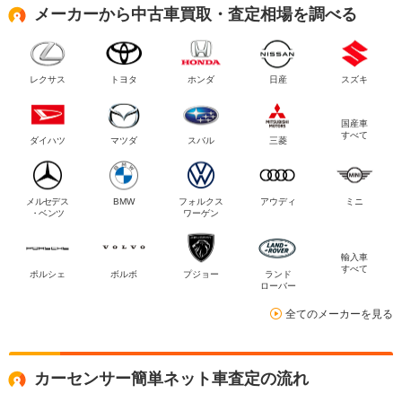
メーカーから中古車買取・査定相場を調べる
レクサス
トヨタ
ホンダ
日産
スズキ
国産車
すべて
ダイハツ
マツダ
スバル
三菱
メルセデス
BMW
フォルクス
アウディ
ミニ
・ベンツ
ワーゲン
輸入車
すべて
ポルシェ
ボルボ
プジョー
ランド
ローバー
全てのメーカーを見る
カーセンサー簡単ネット車査定の流れ