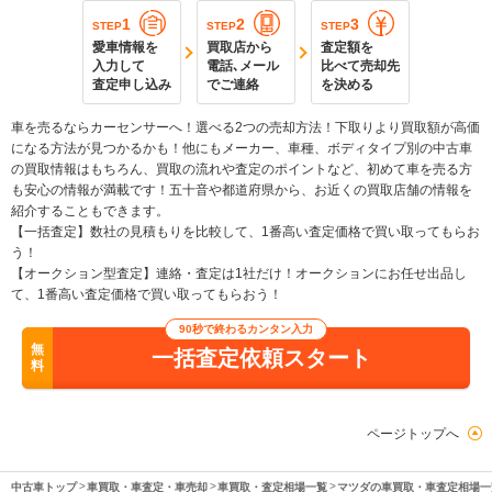
1
2
3
STEP
STEP
STEP
愛車情報を
買取店から
査定額を
入力して
電話､メール
比べて売却先
査定申し込み
でご連絡
を決める
車を売るならカーセンサーへ！選べる2つの売却方法！下取りより買取額が高価
になる方法が見つかるかも！他にもメーカー、車種、ボディタイプ別の中古車
の買取情報はもちろん、買取の流れや査定のポイントなど、初めて車を売る方
も安心の情報が満載です！五十音や都道府県から、お近くの買取店舗の情報を
紹介することもできます。
【一括査定】数社の見積もりを比較して、1番高い査定価格で買い取ってもらお
う！
【オークション型査定】連絡・査定は1社だけ！オークションにお任せ出品し
て、1番高い査定価格で買い取ってもらおう！
90秒で終わるカンタン入力
無
一括査定依頼スタート
料
ページトップへ
中古車トップ
車買取・車査定・車売却
車買取・査定相場一覧
マツダの車買取・車査定相場一