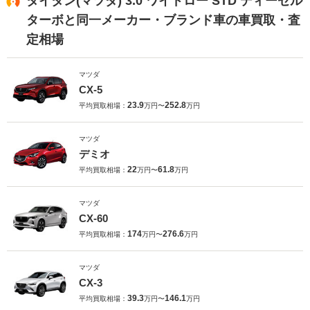
タイタン(マツダ) 3.0 ワイドロー STD ディーゼル
ターボと同一メーカー・ブランド車の車買取・査
定相場
マツダ
CX-5
23.9
252.8
平均買取相場：
万円〜
万円
マツダ
デミオ
22
61.8
平均買取相場：
万円〜
万円
マツダ
CX-60
174
276.6
平均買取相場：
万円〜
万円
マツダ
CX-3
39.3
146.1
平均買取相場：
万円〜
万円