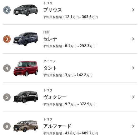
トヨタ
プリウス
2
12.1
303.5
平均買取相場：
万円～
万円
日産
セレナ
3
8.1
292.3
平均買取相場：
万円～
万円
ダイハツ
タント
4
3
142.2
平均買取相場：
万円～
万円
トヨタ
ヴォクシー
5
9.7
372.9
平均買取相場：
万円～
万円
トヨタ
アルファード
6
41.8
689.7
平均買取相場：
万円～
万円