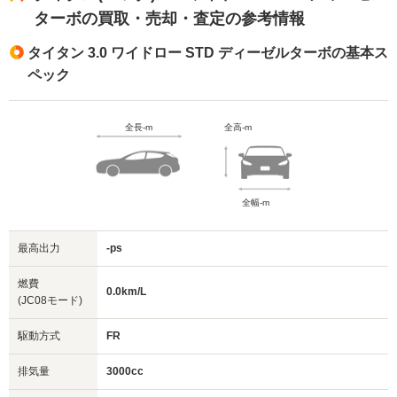
ターボの買取・売却・査定の参考情報
タイタン 3.0 ワイドロー STD ディーゼルターボの基本ス
ペック
全長-m
全高-m
全幅-m
最高出力
-ps
燃費
0.0km/L
(JC08モード)
駆動方式
FR
排気量
3000cc