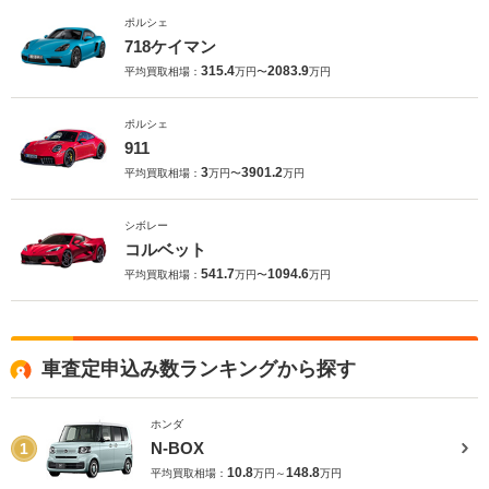
ポルシェ
718ケイマン
315.4
2083.9
平均買取相場：
万円〜
万円
ポルシェ
911
3
3901.2
平均買取相場：
万円〜
万円
シボレー
コルベット
541.7
1094.6
平均買取相場：
万円〜
万円
車査定申込み数ランキングから探す
ホンダ
N-BOX
1
10.8
148.8
平均買取相場：
万円～
万円