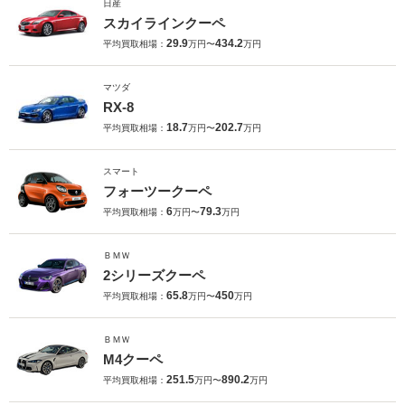
日産
スカイラインクーペ
29.9
434.2
平均買取相場：
万円〜
万円
マツダ
RX-8
18.7
202.7
平均買取相場：
万円〜
万円
スマート
フォーツークーペ
6
79.3
平均買取相場：
万円〜
万円
ＢＭＷ
2シリーズクーペ
65.8
450
平均買取相場：
万円〜
万円
ＢＭＷ
M4クーペ
251.5
890.2
平均買取相場：
万円〜
万円