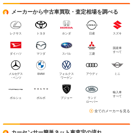
メーカーから中古車買取・査定相場を調べる
レクサス
トヨタ
ホンダ
日産
スズキ
国産車
すべて
ダイハツ
マツダ
スバル
三菱
メルセデス
BMW
フォルクス
アウディ
ミニ
・ベンツ
ワーゲン
輸入車
すべて
ポルシェ
ボルボ
プジョー
ランド
ローバー
全てのメーカーを見る
カーセンサー簡単ネット車査定の流れ