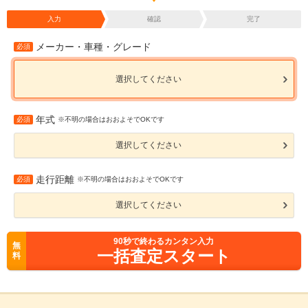
入力
確認
完了
メーカー・車種・グレード
必須
選択してください
年式
必須
※不明の場合はおおよそでOKです
選択してください
走行距離
必須
※不明の場合はおおよそでOKです
選択してください
90
秒で終わるカンタン入力
無
一括査定スタート
料