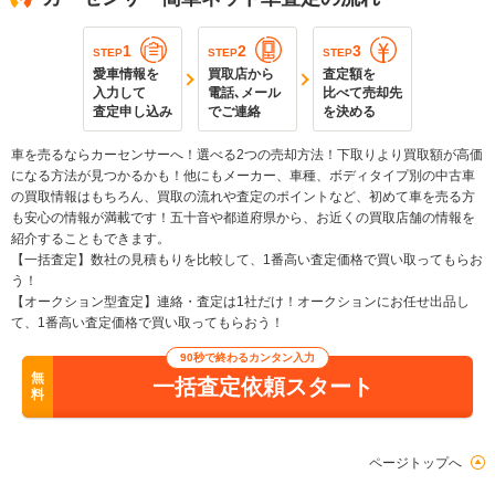
1
2
3
STEP
STEP
STEP
愛車情報を
買取店から
査定額を
入力して
電話､メール
比べて売却先
査定申し込み
でご連絡
を決める
車を売るならカーセンサーへ！選べる2つの売却方法！下取りより買取額が高価
になる方法が見つかるかも！他にもメーカー、車種、ボディタイプ別の中古車
の買取情報はもちろん、買取の流れや査定のポイントなど、初めて車を売る方
も安心の情報が満載です！五十音や都道府県から、お近くの買取店舗の情報を
紹介することもできます。
【一括査定】数社の見積もりを比較して、1番高い査定価格で買い取ってもらお
う！
【オークション型査定】連絡・査定は1社だけ！オークションにお任せ出品し
て、1番高い査定価格で買い取ってもらおう！
90秒で終わるカンタン入力
無
一括査定依頼スタート
料
ページトップへ