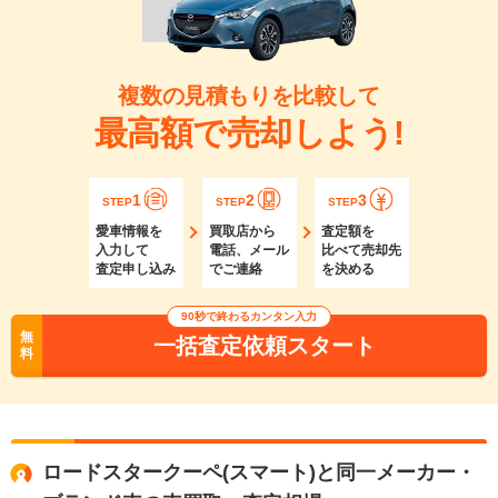
複数の見積もりを比較して
最高額で売却しよう!
1
2
3
STEP
STEP
STEP
愛車情報を
買取店から
査定額を
入力して
電話、メール
比べて売却先
査定申し込み
でご連絡
を決める
90秒で終わるカンタン入力
無
一括査定依頼スタート
料
ロードスタークーペ(スマート)と同一メーカー・