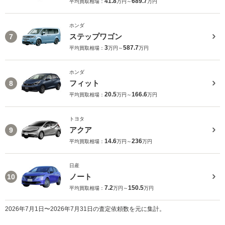
41.8
689.7
平均買取相場：
万円～
万円
ホンダ
ステップワゴン
7
3
587.7
平均買取相場：
万円～
万円
ホンダ
フィット
8
20.5
166.6
平均買取相場：
万円～
万円
トヨタ
アクア
9
14.6
236
平均買取相場：
万円～
万円
日産
ノート
10
7.2
150.5
平均買取相場：
万円～
万円
2026年7月1日〜2026年7月31日の査定依頼数を元に集計。