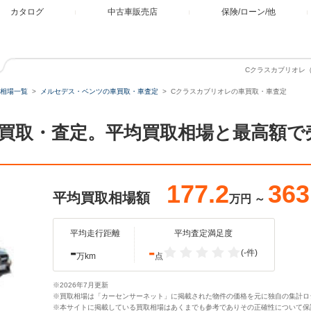
カタログ
中古車販売店
保険/ローン/他
Cクラスカブリオレ
相場一覧
メルセデス・ベンツの車買取・車査定
Cクラスカブリオレの車買取・車査定
買取・査定。平均買取相場と最高額で
177.2
363
平均買取相場額
万円
～
平均走行距離
平均査定満足度
-
-
(-件)
万km
点
※2026年7月更新
※買取相場は「カーセンサーネット」に掲載された物件の価格を元に独自の集計ロ
※本サイトに掲載している買取相場はあくまでも参考でありその正確性について保