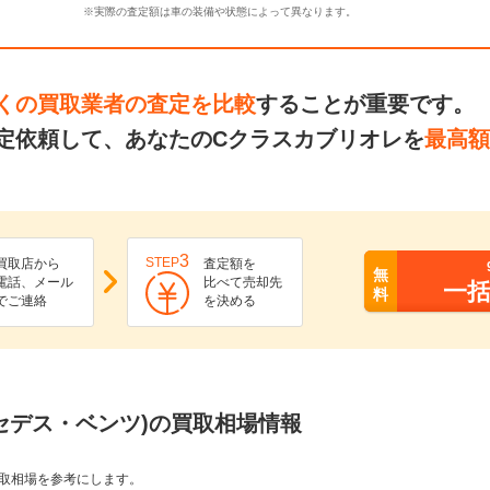
※実際の査定額は車の装備や状態によって異なります。
くの買取業者の査定を比較
することが重要です。
定依頼して、あなたのCクラスカブリオレを
最高額
3
STEP
買取店から
査定額を
無
電話、メール
比べて売却先
一
料
でご連絡
を決める
セデス・ベンツ)の買取相場情報
取相場を参考にします。