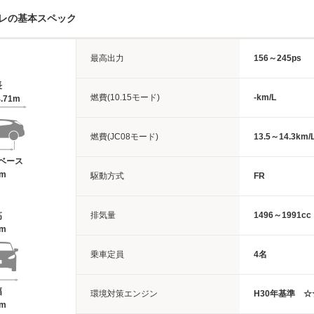
レの基本スペック
最高出力
156～245ps
長
燃費(10.15モード)
-km/L
.71m
燃費(JC08モード)
13.5～14.3km/
ベース
4m
駆動方式
FR
排気量
1496～1991cc
高
1m
乗車定員
4名
幅
環境対策エンジン
H30年基準 
1m