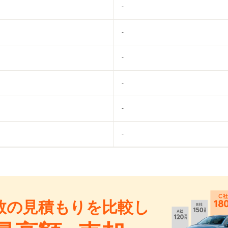
-
-
-
-
-
-
数の見積もりを比較し