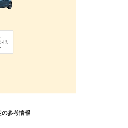
を
売却先
る
定の参考情報