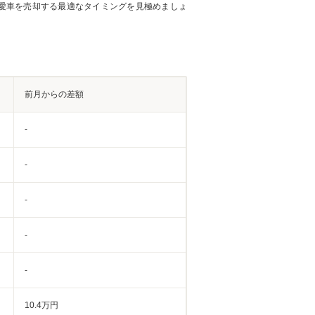
愛車を売却する最適なタイミングを見極めましょ
前月からの差額
-
-
-
-
-
10.4万円