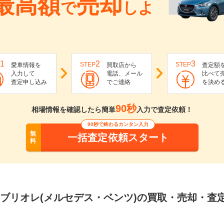
最高額
売却
で
しよ
1
2
3
STEP
STEP
愛車情報を
買取店から
査定額
入力して
電話、メール
比べて
査定申し込み
でご連絡
を決め
90秒
相場情報を確認したら簡単
入力で査定依頼！
90秒で終わるカンタン入力
無
一括査定依頼スタート
料
カブリオレ(メルセデス・ベンツ)の買取・売却・査