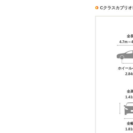
Cクラスカブリオ
全
4.7m～4
ホイール
2.8
全
1.4
全
1.8