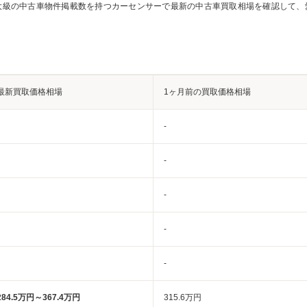
大級の中古車物件掲載数を持つカーセンサーで最新の中古車買取相場を確認して、
最新買取価格相場
1ヶ月前の買取価格相場
-
-
-
-
-
284.5万円～367.4万円
315.6万円