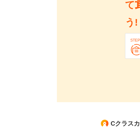
て
う!
STEP
Cクラス