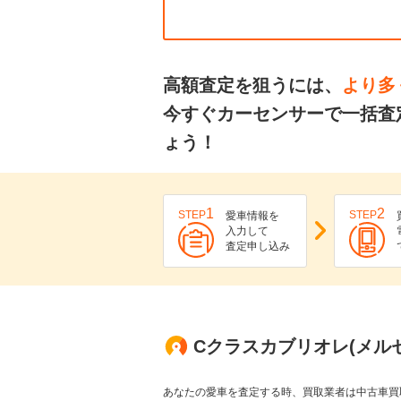
高額査定を狙うには、
より多
今すぐカーセンサーで一括査
ょう！
1
2
STEP
STEP
愛車情報を
入力して
査定申し込み
Cクラスカブリオレ(メル
あなたの愛車を査定する時、買取業者は中古車買